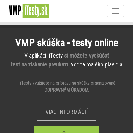
VMP skúška - testy online
V aplikácii iTesty
si môžete vyskúšať
test na získanie preukazu
vodca malého plavidla
iTesty využijete na prípravu na skúšky organizované
DOPRAVNÝM ÚRADOM
.
VIAC INFORMÁCIÍ