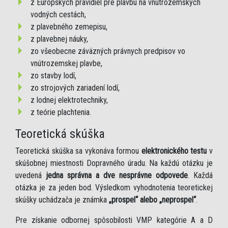
z Európskych pravidiel pre plavbu na vnútrozemských
vodných cestách,
z plavebného zemepisu,
z plavebnej náuky,
zo všeobecne záväzných právnych predpisov vo
vnútrozemskej plavbe,
zo stavby lodí,
zo strojových zariadení lodí,
z lodnej elektrotechniky,
z teórie plachtenia.
Teoretická skúška
Teoretická skúška sa vykonáva formou
elektronického testu
v
skúšobnej miestnosti Dopravného úradu. Na každú otázku je
uvedená
jedna správna a dve nesprávne odpovede
. Každá
otázka je za jeden bod. Výsledkom vyhodnotenia teoretickej
skúšky uchádzača je známka
„prospel“ alebo „neprospel“
.
Pre získanie odbornej spôsobilosti VMP kategórie A a D