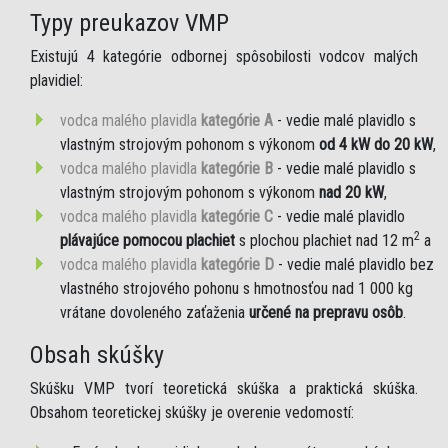
Typy preukazov VMP
Existujú 4 kategórie odbornej spôsobilosti vodcov malých
plavidiel:
vodca malého plavidla
kategórie A
- vedie malé plavidlo s
vlastným strojovým pohonom s výkonom
od 4 kW do 20 kW
,
vodca malého plavidla
kategórie B
- vedie malé plavidlo s
vlastným strojovým pohonom s výkonom
nad 20 kW
,
vodca malého plavidla
kategórie C
- vedie malé plavidlo
2
plávajúce pomocou plachiet
s plochou plachiet nad 12 m
a
vodca malého plavidla
kategórie D
- vedie malé plavidlo bez
vlastného strojového pohonu s hmotnosťou nad 1 000 kg
vrátane dovoleného zaťaženia
určené na prepravu osôb
.
Obsah skúšky
Skúšku VMP tvorí teoretická skúška a praktická skúška.
Obsahom teoretickej skúšky je overenie vedomostí: