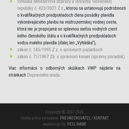
vyhláška Ministerstva dopravy a výstavby Slovenskej
republiky č. 423/2021 Z.z.
, ktorou sa ustanovujú podrobnosti
o kvalifikačných predpokladoch člena posádky plavidla
vykonávajúceho plavbu na vnútrozemskej vodnej ceste,
ktorá nie je prepojená so splavnou sieťou vodných ciest
iného členského štátu a o kvalifikačných predpokladoch
vodcu malého plavidla (ďalej len „Vyhláška“),
zákon č. 145/1995 Z.z. o správnych poplatkoch
zákon č. 71/1967 Zb. o správnom konaní (správny poriadok)
.
Viac informácii o odborných skúškach VMP nájdete na
stránkach
Dopravného úradu
.
Copyright © 2007-2026
Všetky práva vyhradené.
PREVÁDZKOVATEĽ / KONTAKT
webDesign By:
PESL.NAME