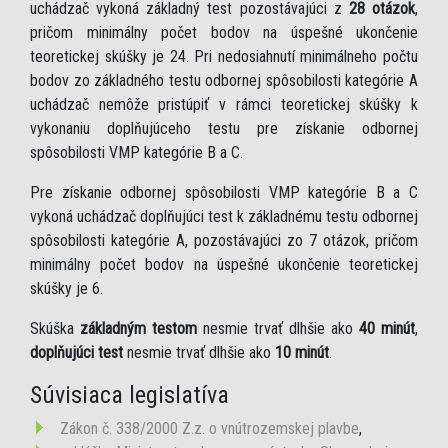
uchádzač vykoná základný test pozostávajúci z
28 otázok
,
pričom minimálny počet bodov na úspešné ukončenie
teoretickej skúšky je 24. Pri nedosiahnutí minimálneho počtu
bodov zo základného testu odbornej spôsobilosti kategórie A
uchádzač nemôže pristúpiť v rámci teoretickej skúšky k
vykonaniu doplňujúceho testu pre získanie odbornej
spôsobilosti VMP kategórie B a C.
Pre získanie odbornej spôsobilosti VMP kategórie B a C
vykoná uchádzač doplňujúci test k základnému testu odbornej
spôsobilosti kategórie A, pozostávajúci zo 7 otázok, pričom
minimálny počet bodov na úspešné ukončenie teoretickej
skúšky je 6.
Skúška
základným testom
nesmie trvať dlhšie ako
40 minút
,
doplňujúci test
nesmie trvať dlhšie ako
10 minút
.
Súvisiaca legislatíva
Zákon č. 338/2000 Z.z. o vnútrozemskej plavbe
,