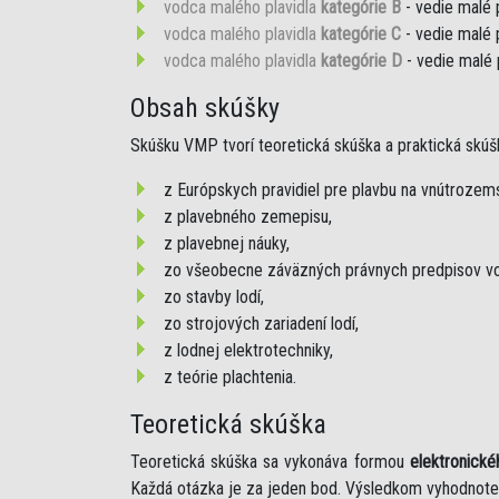
vodca malého plavidla
kategórie B
- vedie malé 
vodca malého plavidla
kategórie C
- vedie malé 
vodca malého plavidla
kategórie D
- vedie malé 
Obsah skúšky
Skúšku VMP tvorí teoretická skúška a praktická skúš
z Európskych pravidiel pre plavbu na vnútroze
z plavebného zemepisu,
z plavebnej náuky,
zo všeobecne záväzných právnych predpisov vo
zo stavby lodí,
zo strojových zariadení lodí,
z lodnej elektrotechniky,
z teórie plachtenia.
Teoretická skúška
Teoretická skúška sa vykonáva formou
elektronické
Každá otázka je za jeden bod. Výsledkom vyhodnote