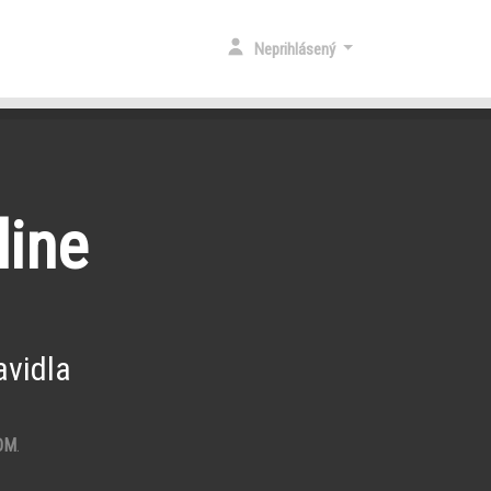
Neprihlásený
line
vidla
OM
.