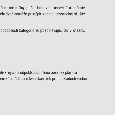
ričom minimálny počet bodov na úspešné ukončenie
uchádzač nemôže pristúpiť v rámci teoretickej skúšky
ôsobilosti kategórie A, pozostávajúci zo 7 otázok,
lifikačných predpokladoch člena posádky plavidla
lenského štátu a o kvalifikačných predpokladoch vodcu