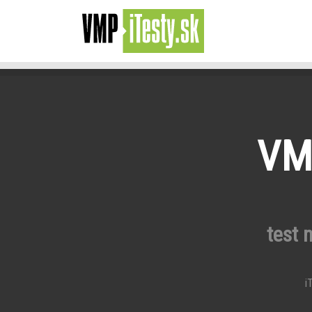
VMP
test 
iT