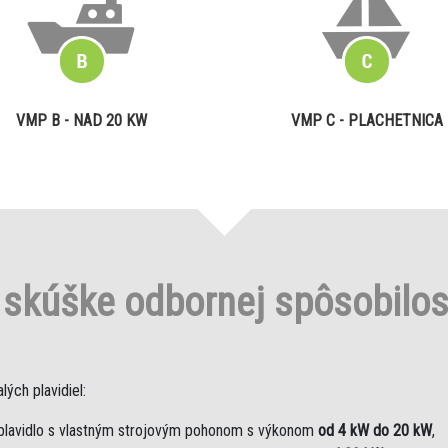
VMP B - NAD 20 KW
VMP C - PLACHETNICA
o
skúške odbornej spôsobilo
ých plavidiel:
plavidlo s vlastným strojovým pohonom s výkonom
od 4 kW do 20 kW
,