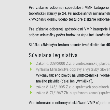
Pre získanie odbornej spôsobilosti VMP kategóri
teoretickej skúšky je 24. Pri nedosiahnutí minimáln
k vykonaniu doplňujúceho testu pre získanie odborne
Pre získanie odbornej spôsobilosti VMP kategórie 
pričom minimálny počet bodov na úspešné ukončenie 
Skúška
základným testom
nesmie trvať dlhšie ako
40
Súvisiaca legislatíva
Zákon č. 338/2000 Z.z. o vnútrozemskej plavbe
vyhláška Ministerstva dopravy a výstavby Sloven
vykonávajúceho plavbu na vnútrozemskej vodnej 
malého plavidla (ďalej len „Vyhláška“),
zákon č. 145/1995 Z.z. o správnych poplatkoch
zákon č. 71/1967 Zb. o správnom konaní (správ
Viac informácii o odborných skúškach VMP nájdete 