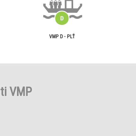
VMP D - PLŤ
sti VMP