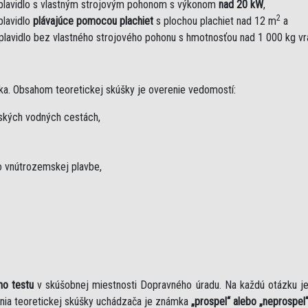
plavidlo s vlastným strojovým pohonom s výkonom
nad 20 kW
,
2
plavidlo
plávajúce pomocou plachiet
s plochou plachiet nad 12 m
a
plavidlo bez vlastného strojového pohonu s hmotnosťou nad 1 000 kg v
ka. Obsahom teoretickej skúšky je overenie vedomostí:
mských vodných cestách,
 vnútrozemskej plavbe,
ho testu
v skúšobnej miestnosti Dopravného úradu. Na každú otázku 
nia teoretickej skúšky uchádzača je známka
„prospel“ alebo „neprospel