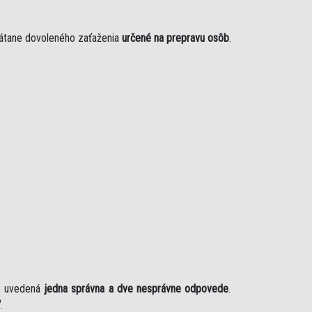
rátane dovoleného zaťaženia
určené na prepravu osôb
.
je uvedená
jedna správna a dve nesprávne odpovede
.
“
.