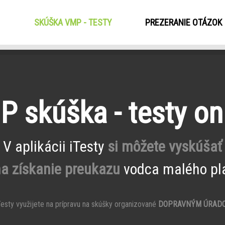
SKÚŠKA VMP - TESTY
(CURRENT)
PREZERANIE OTÁZOK
 skúška - testy on
V aplikácii iTesty
si môžete vyskúšať
na získanie preukazu
vodca malého pla
esty využijete na prípravu na skúšky organizované
DOPRAVNÝM ÚRAD