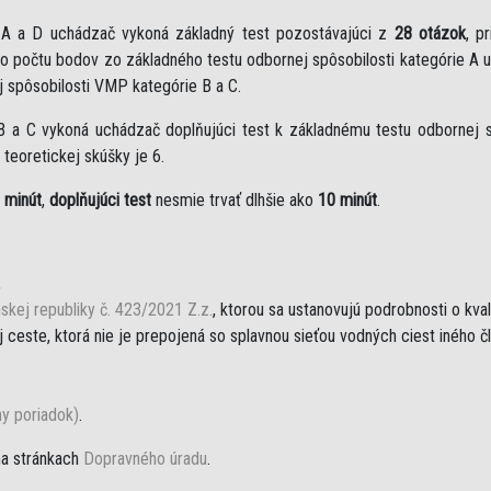
e A a D uchádzač vykoná základný test pozostávajúci z
28 otázok
, p
eho počtu bodov zo základného testu odbornej spôsobilosti kategórie A 
j spôsobilosti VMP kategórie B a C.
B a C vykoná uchádzač doplňujúci test k základnému testu odbornej sp
teoretickej skúšky je 6.
 minút
,
doplňujúci test
nesmie trvať dlhšie ako
10 minút
.
,
skej republiky č. 423/2021 Z.z.
, ktorou sa ustanovujú podrobnosti o kva
ceste, ktorá nie je prepojená so splavnou sieťou vodných ciest iného č
ny poriadok)
.
na stránkach
Dopravného úradu
.