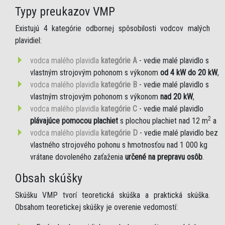
Typy preukazov VMP
Existujú 4 kategórie odbornej spôsobilosti vodcov malých
plavidiel:
vodca malého plavidla
kategórie A
- vedie malé plavidlo s
vlastným strojovým pohonom s výkonom
od 4 kW do 20 kW
,
vodca malého plavidla
kategórie B
- vedie malé plavidlo s
vlastným strojovým pohonom s výkonom
nad 20 kW
,
vodca malého plavidla
kategórie C
- vedie malé plavidlo
2
plávajúce pomocou plachiet
s plochou plachiet nad 12 m
a
vodca malého plavidla
kategórie D
- vedie malé plavidlo bez
vlastného strojového pohonu s hmotnosťou nad 1 000 kg
vrátane dovoleného zaťaženia
určené na prepravu osôb
.
Obsah skúšky
Skúšku VMP tvorí teoretická skúška a praktická skúška.
Obsahom teoretickej skúšky je overenie vedomostí: