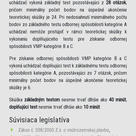
uchádzač vykoná základný test pozostávajúci z
28 otázok
,
pričom minimálny počet bodov na úspešné ukončenie
teoretickej skúšky je 24. Pri nedosiahnutí minimálneho počtu
bodov zo základného testu odbornej spôsobilosti kategórie A
uchádzač nemôže pristúpiť v rámci teoretickej skúšky k
vykonaniu doplňujúceho testu pre získanie odbornej
spôsobilosti VMP kategórie B a C.
Pre získanie odbornej spôsobilosti VMP kategórie B a C
vykoná uchádzač doplňujúci test k základnému testu odbornej
spôsobilosti kategórie A, pozostávajúci zo 7 otázok, pričom
minimálny počet bodov na úspešné ukončenie teoretickej
skúšky je 6.
Skúška
základným testom
nesmie trvať dlhšie ako
40 minút
,
doplňujúci test
nesmie trvať dlhšie ako
10 minút
.
Súvisiaca legislatíva
Zákon č. 338/2000 Z.z. o vnútrozemskej plavbe
,