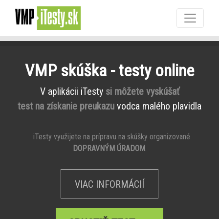
VMP skúška - testy online
V aplikácii iTesty
si môžete vyskúšať
test na získanie preukazu
vodca malého plavidla
iTesty využijete na prípravu na skúšky organizované
DOPRAVNÝM ÚRADOM
.
VIAC INFORMÁCIÍ