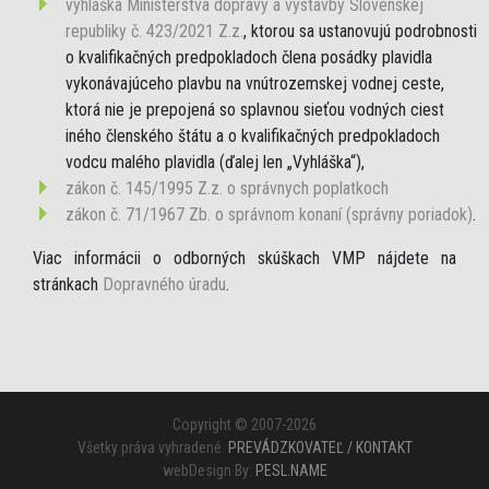
vyhláška Ministerstva dopravy a výstavby Slovenskej
republiky č. 423/2021 Z.z.
, ktorou sa ustanovujú podrobnosti
o kvalifikačných predpokladoch člena posádky plavidla
vykonávajúceho plavbu na vnútrozemskej vodnej ceste,
ktorá nie je prepojená so splavnou sieťou vodných ciest
iného členského štátu a o kvalifikačných predpokladoch
vodcu malého plavidla (ďalej len „Vyhláška“),
zákon č. 145/1995 Z.z. o správnych poplatkoch
zákon č. 71/1967 Zb. o správnom konaní (správny poriadok)
.
Viac informácii o odborných skúškach VMP nájdete na
stránkach
Dopravného úradu
.
Copyright © 2007-2026
Všetky práva vyhradené.
PREVÁDZKOVATEĽ / KONTAKT
webDesign By:
PESL.NAME