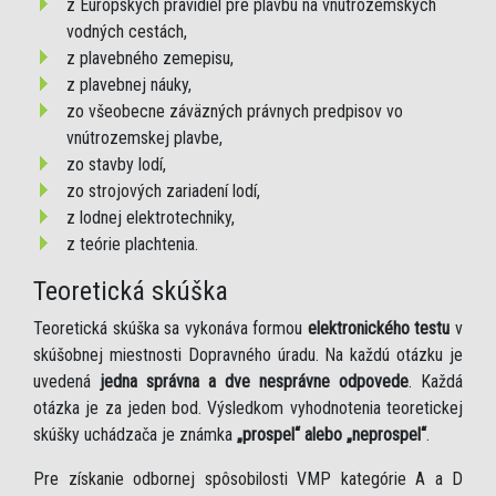
z Európskych pravidiel pre plavbu na vnútrozemských
vodných cestách,
z plavebného zemepisu,
z plavebnej náuky,
zo všeobecne záväzných právnych predpisov vo
vnútrozemskej plavbe,
zo stavby lodí,
zo strojových zariadení lodí,
z lodnej elektrotechniky,
z teórie plachtenia.
Teoretická skúška
Teoretická skúška sa vykonáva formou
elektronického testu
v
skúšobnej miestnosti Dopravného úradu. Na každú otázku je
uvedená
jedna správna a dve nesprávne odpovede
. Každá
otázka je za jeden bod. Výsledkom vyhodnotenia teoretickej
skúšky uchádzača je známka
„prospel“ alebo „neprospel“
.
Pre získanie odbornej spôsobilosti VMP kategórie A a D