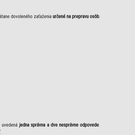
rátane dovoleného zaťaženia
určené na prepravu osôb
.
je uvedená
jedna správna a dve nesprávne odpovede
.
“
.