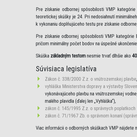
Pre získanie odbornej spôsobilosti VMP kategóri
teoretickej skúšky je 24. Pri nedosiahnutí minimáln
k vykonaniu doplňujúceho testu pre získanie odborne
Pre získanie odbornej spôsobilosti VMP kategórie 
pričom minimálny počet bodov na úspešné ukončenie 
Skúška
základným testom
nesmie trvať dlhšie ako
40
Súvisiaca legislatíva
Zákon č. 338/2000 Z.z. o vnútrozemskej plavbe
vyhláška Ministerstva dopravy a výstavby Sloven
vykonávajúceho plavbu na vnútrozemskej vodnej 
malého plavidla (ďalej len „Vyhláška“),
zákon č. 145/1995 Z.z. o správnych poplatkoch
zákon č. 71/1967 Zb. o správnom konaní (správ
Viac informácii o odborných skúškach VMP nájdete 