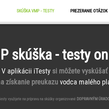
SKÚŠKA VMP - TESTY
(CURRENT)
PREZERANIE OTÁZOK
 skúška - testy on
V aplikácii iTesty
si môžete vyskúšať
na získanie preukazu
vodca malého pla
esty využijete na prípravu na skúšky organizované
DOPRAVNÝM ÚRAD