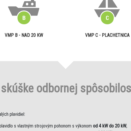
VMP B - NAD 20 KW
VMP C - PLACHETNICA
o
skúške odbornej spôsobilo
ých plavidiel:
plavidlo s vlastným strojovým pohonom s výkonom
od 4 kW do 20 kW
,