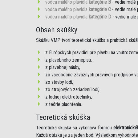
vodca malého plavidla
kategórie B
- vedie malé 
vodca malého plavidla
kategórie C
- vedie malé 
vodca malého plavidla
kategórie D
- vedie malé 
Obsah skúšky
Skúšku VMP tvorí teoretická skúška a praktická skúš
z Európskych pravidiel pre plavbu na vnútroze
z plavebného zemepisu,
z plavebnej náuky,
zo všeobecne záväzných právnych predpisov vo
zo stavby lodí,
zo strojových zariadení lodí,
z lodnej elektrotechniky,
z teórie plachtenia.
Teoretická skúška
Teoretická skúška sa vykonáva formou
elektronické
Každá otázka je za jeden bod. Výsledkom vyhodnote