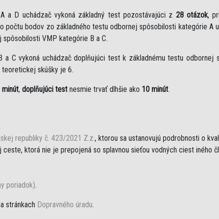
e A a D uchádzač vykoná základný test pozostávajúci z
28 otázok
, p
eho počtu bodov zo základného testu odbornej spôsobilosti kategórie A 
j spôsobilosti VMP kategórie B a C.
B a C vykoná uchádzač doplňujúci test k základnému testu odbornej sp
teoretickej skúšky je 6.
 minút
,
doplňujúci test
nesmie trvať dlhšie ako
10 minút
.
,
skej republiky č. 423/2021 Z.z.
, ktorou sa ustanovujú podrobnosti o kva
ceste, ktorá nie je prepojená so splavnou sieťou vodných ciest iného č
ny poriadok)
.
na stránkach
Dopravného úradu
.