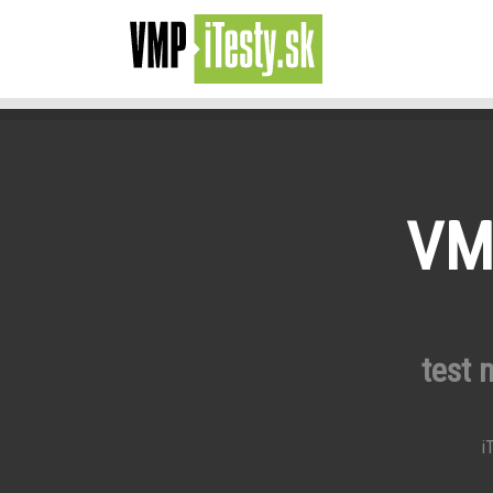
VMP
test 
iT