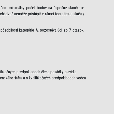
ričom minimálny počet bodov na úspešné ukončenie
uchádzač nemôže pristúpiť v rámci teoretickej skúšky
ôsobilosti kategórie A, pozostávajúci zo 7 otázok,
lifikačných predpokladoch člena posádky plavidla
lenského štátu a o kvalifikačných predpokladoch vodcu