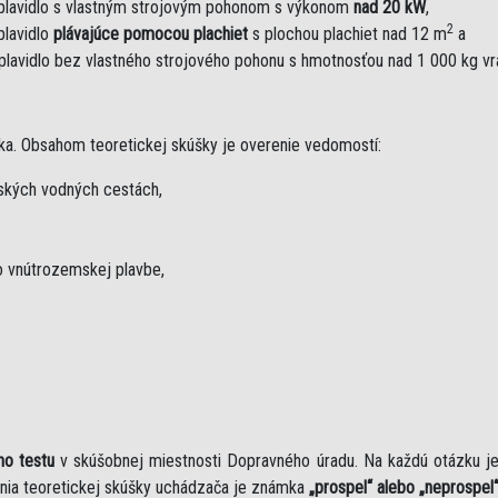
plavidlo s vlastným strojovým pohonom s výkonom
nad 20 kW
,
2
plavidlo
plávajúce pomocou plachiet
s plochou plachiet nad 12 m
a
plavidlo bez vlastného strojového pohonu s hmotnosťou nad 1 000 kg v
ka. Obsahom teoretickej skúšky je overenie vedomostí:
mských vodných cestách,
 vnútrozemskej plavbe,
ho testu
v skúšobnej miestnosti Dopravného úradu. Na každú otázku 
nia teoretickej skúšky uchádzača je známka
„prospel“ alebo „neprospel