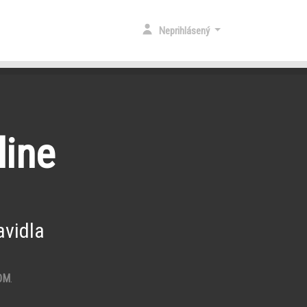
Neprihlásený
line
vidla
OM
.