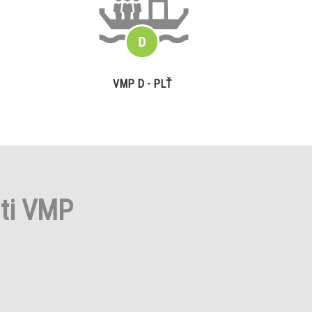
VMP D - PLŤ
sti VMP