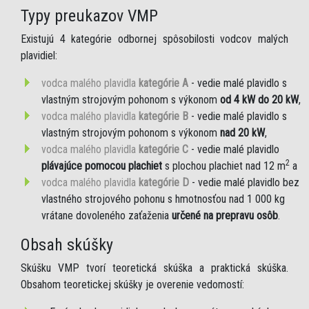
Typy preukazov VMP
Existujú 4 kategórie odbornej spôsobilosti vodcov malých
plavidiel:
vodca malého plavidla
kategórie A
- vedie malé plavidlo s
vlastným strojovým pohonom s výkonom
od 4 kW do 20 kW
,
vodca malého plavidla
kategórie B
- vedie malé plavidlo s
vlastným strojovým pohonom s výkonom
nad 20 kW
,
vodca malého plavidla
kategórie C
- vedie malé plavidlo
2
plávajúce pomocou plachiet
s plochou plachiet nad 12 m
a
vodca malého plavidla
kategórie D
- vedie malé plavidlo bez
vlastného strojového pohonu s hmotnosťou nad 1 000 kg
vrátane dovoleného zaťaženia
určené na prepravu osôb
.
Obsah skúšky
Skúšku VMP tvorí teoretická skúška a praktická skúška.
Obsahom teoretickej skúšky je overenie vedomostí: