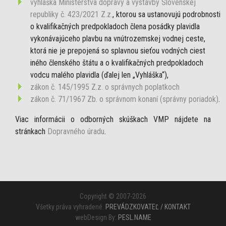
vyhláška Ministerstva dopravy a výstavby Slovenskej
republiky č. 423/2021 Z.z.
, ktorou sa ustanovujú podrobnosti
o kvalifikačných predpokladoch člena posádky plavidla
vykonávajúceho plavbu na vnútrozemskej vodnej ceste,
ktorá nie je prepojená so splavnou sieťou vodných ciest
iného členského štátu a o kvalifikačných predpokladoch
vodcu malého plavidla (ďalej len „Vyhláška“),
zákon č. 145/1995 Z.z. o správnych poplatkoch
zákon č. 71/1967 Zb. o správnom konaní (správny poriadok)
.
Viac informácii o odborných skúškach VMP nájdete na
stránkach
Dopravného úradu
.
Copyright © 2007-2026
Všetky práva vyhradené.
PREVÁDZKOVATEĽ / KONTAKT
webDesign By:
PESL.NAME