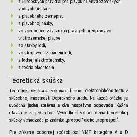
z Európskych pravidiel pre plavbu na vnútrozemských
vodných cestách,
z plavebného zemepisu,
z plavebnej náuky,
zo všeobecne záväzných právnych predpisov vo
vnútrozemskej plavbe,
zo stavby lodí,
zo strojových zariadení lodí,
z lodnej elektrotechniky,
z teórie plachtenia.
Teoretická skúška
Teoretická skúška sa vykonáva formou
elektronického testu
v
skúšobnej miestnosti Dopravného úradu. Na každú otázku je
uvedená
jedna správna a dve nesprávne odpovede
. Každá
otázka je za jeden bod. Výsledkom vyhodnotenia teoretickej
skúšky uchádzača je známka
„prospel“ alebo „neprospel“
.
Pre získanie odbornej spôsobilosti VMP kategórie A a D