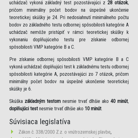
uchádzač vykoná základný test pozostávajúci z
28 otázok
,
pričom minimálny počet bodov na úspešné ukončenie
teoretickej skúšky je 24. Pri nedosiahnutí minimálneho počtu
bodov zo základného testu odbornej spôsobilosti kategórie A
uchádzač nemôže pristúpiť v rámci teoretickej skúšky k
vykonaniu doplňujúceho testu pre získanie odbornej
spôsobilosti VMP kategórie B a C.
Pre získanie odbornej spôsobilosti VMP kategórie B a C
vykoná uchádzač doplňujúci test k základnému testu odbornej
spôsobilosti kategórie A, pozostávajúci zo 7 otázok, pričom
minimálny počet bodov na úspešné ukončenie teoretickej
skúšky je 6.
Skúška
základným testom
nesmie trvať dlhšie ako
40 minút
,
doplňujúci test
nesmie trvať dlhšie ako
10 minút
.
Súvisiaca legislatíva
Zákon č. 338/2000 Z.z. o vnútrozemskej plavbe
,