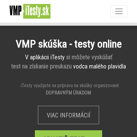
VMP skúška - testy online
V aplikácii iTesty
si môžete vyskúšať
test na získanie preukazu
vodca malého plavidla
iTesty využijete na prípravu na skúšky organizované
DOPRAVNÝM ÚRADOM
.
VIAC INFORMÁCIÍ