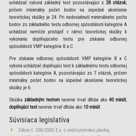
uchádzač vykoná základný test pozostávajúci z
28 otázok
,
pričom minimálny počet bodov na úspešné ukončenie
teoretickej skúšky je 24. Pri nedosiahnutí minimálneho počtu
bodov zo základného testu odbornej spôsobilosti kategórie A
uchádzač nemôže pristúpiť v rámci teoretickej skúšky k
vykonaniu doplňujúceho testu pre získanie odbornej
spôsobilosti VMP kategórie B a C.
Pre získanie odbornej spôsobilosti VMP kategórie B a C
vykoná uchádzač doplňujúci test k základnému testu odbornej
spôsobilosti kategórie A, pozostávajúci zo 7 otázok, pričom
minimálny počet bodov na úspešné ukončenie teoretickej
skúšky je 6.
Skúška
základným testom
nesmie trvať dlhšie ako
40 minút
,
doplňujúci test
nesmie trvať dlhšie ako
10 minút
.
Súvisiaca legislatíva
Zákon č. 338/2000 Z.z. o vnútrozemskej plavbe
,