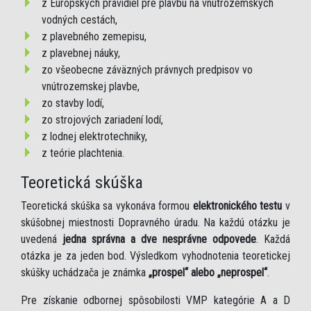
z Európskych pravidiel pre plavbu na vnútrozemských
vodných cestách,
z plavebného zemepisu,
z plavebnej náuky,
zo všeobecne záväzných právnych predpisov vo
vnútrozemskej plavbe,
zo stavby lodí,
zo strojových zariadení lodí,
z lodnej elektrotechniky,
z teórie plachtenia.
Teoretická skúška
Teoretická skúška sa vykonáva formou
elektronického testu
v
skúšobnej miestnosti Dopravného úradu. Na každú otázku je
uvedená
jedna správna a dve nesprávne odpovede
. Každá
otázka je za jeden bod. Výsledkom vyhodnotenia teoretickej
skúšky uchádzača je známka
„prospel“ alebo „neprospel“
.
Pre získanie odbornej spôsobilosti VMP kategórie A a D