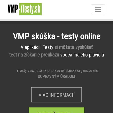
VMP skúška - testy online
V aplikácii iTesty
si môžete vyskúšať
test na získanie preukazu
vodca malého plavidla
iTesty využijete na prípravu na skúšky organizované
DOPRAVNÝM ÚRADOM
.
VIAC INFORMÁCIÍ