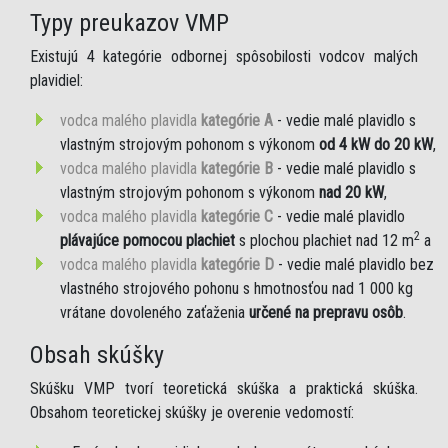
Typy preukazov VMP
Existujú 4 kategórie odbornej spôsobilosti vodcov malých
plavidiel:
vodca malého plavidla
kategórie A
- vedie malé plavidlo s
vlastným strojovým pohonom s výkonom
od 4 kW do 20 kW
,
vodca malého plavidla
kategórie B
- vedie malé plavidlo s
vlastným strojovým pohonom s výkonom
nad 20 kW
,
vodca malého plavidla
kategórie C
- vedie malé plavidlo
2
plávajúce pomocou plachiet
s plochou plachiet nad 12 m
a
vodca malého plavidla
kategórie D
- vedie malé plavidlo bez
vlastného strojového pohonu s hmotnosťou nad 1 000 kg
vrátane dovoleného zaťaženia
určené na prepravu osôb
.
Obsah skúšky
Skúšku VMP tvorí teoretická skúška a praktická skúška.
Obsahom teoretickej skúšky je overenie vedomostí: