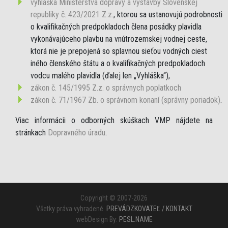
vyhláška Ministerstva dopravy a výstavby Slovenskej
republiky č. 423/2021 Z.z.
, ktorou sa ustanovujú podrobnosti
o kvalifikačných predpokladoch člena posádky plavidla
vykonávajúceho plavbu na vnútrozemskej vodnej ceste,
ktorá nie je prepojená so splavnou sieťou vodných ciest
iného členského štátu a o kvalifikačných predpokladoch
vodcu malého plavidla (ďalej len „Vyhláška“),
zákon č. 145/1995 Z.z. o správnych poplatkoch
zákon č. 71/1967 Zb. o správnom konaní (správny poriadok)
.
Viac informácii o odborných skúškach VMP nájdete na
stránkach
Dopravného úradu
.
Copyright © 2007-2026
Všetky práva vyhradené.
PREVÁDZKOVATEĽ / KONTAKT
webDesign By:
PESL.NAME