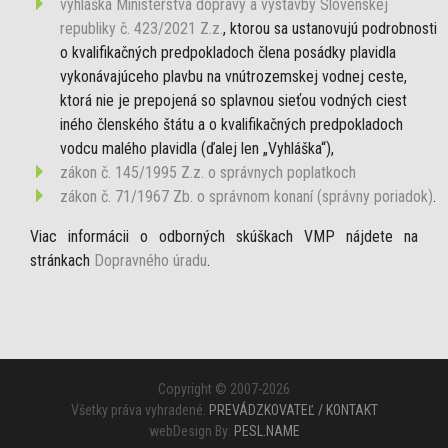
vyhláška Ministerstva dopravy a výstavby Slovenskej
republiky č. 423/2021 Z.z.
, ktorou sa ustanovujú podrobnosti
o kvalifikačných predpokladoch člena posádky plavidla
vykonávajúceho plavbu na vnútrozemskej vodnej ceste,
ktorá nie je prepojená so splavnou sieťou vodných ciest
iného členského štátu a o kvalifikačných predpokladoch
vodcu malého plavidla (ďalej len „Vyhláška“),
zákon č. 145/1995 Z.z. o správnych poplatkoch
zákon č. 71/1967 Zb. o správnom konaní (správny poriadok)
.
Viac informácii o odborných skúškach VMP nájdete na
stránkach
Dopravného úradu
.
Copyright © 2007-2026
Všetky práva vyhradené.
PREVÁDZKOVATEĽ / KONTAKT
webDesign By:
PESL.NAME