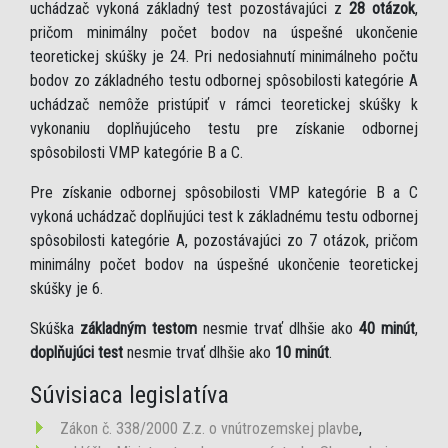
uchádzač vykoná základný test pozostávajúci z
28 otázok
,
pričom minimálny počet bodov na úspešné ukončenie
teoretickej skúšky je 24. Pri nedosiahnutí minimálneho počtu
bodov zo základného testu odbornej spôsobilosti kategórie A
uchádzač nemôže pristúpiť v rámci teoretickej skúšky k
vykonaniu doplňujúceho testu pre získanie odbornej
spôsobilosti VMP kategórie B a C.
Pre získanie odbornej spôsobilosti VMP kategórie B a C
vykoná uchádzač doplňujúci test k základnému testu odbornej
spôsobilosti kategórie A, pozostávajúci zo 7 otázok, pričom
minimálny počet bodov na úspešné ukončenie teoretickej
skúšky je 6.
Skúška
základným testom
nesmie trvať dlhšie ako
40 minút
,
doplňujúci test
nesmie trvať dlhšie ako
10 minút
.
Súvisiaca legislatíva
Zákon č. 338/2000 Z.z. o vnútrozemskej plavbe
,