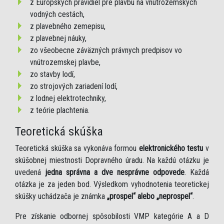
z Európskych pravidiel pre plavbu na vnútrozemských
vodných cestách,
z plavebného zemepisu,
z plavebnej náuky,
zo všeobecne záväzných právnych predpisov vo
vnútrozemskej plavbe,
zo stavby lodí,
zo strojových zariadení lodí,
z lodnej elektrotechniky,
z teórie plachtenia.
Teoretická skúška
Teoretická skúška sa vykonáva formou
elektronického testu
v
skúšobnej miestnosti Dopravného úradu. Na každú otázku je
uvedená
jedna správna a dve nesprávne odpovede
. Každá
otázka je za jeden bod. Výsledkom vyhodnotenia teoretickej
skúšky uchádzača je známka
„prospel“ alebo „neprospel“
.
Pre získanie odbornej spôsobilosti VMP kategórie A a D