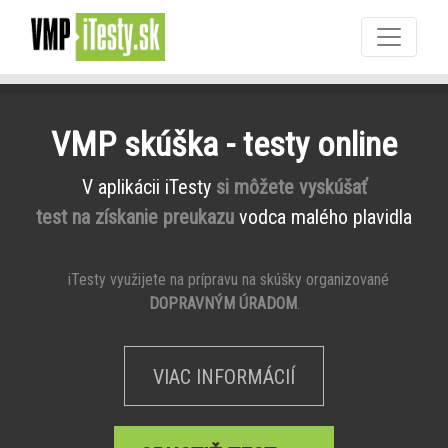
VMP skúška - testy online
V aplikácii iTesty
si môžete vyskúšať
test na získanie preukazu
vodca malého plavidla
iTesty využijete na prípravu na skúšky organizované
DOPRAVNÝM ÚRADOM
.
VIAC INFORMÁCIÍ