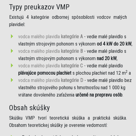
Typy preukazov VMP
Existujú 4 kategórie odbornej spôsobilosti vodcov malých
plavidiel:
vodca malého plavidla
kategórie A
- vedie malé plavidlo s
vlastným strojovým pohonom s výkonom
od 4 kW do 20 kW
,
vodca malého plavidla
kategórie B
- vedie malé plavidlo s
vlastným strojovým pohonom s výkonom
nad 20 kW
,
vodca malého plavidla
kategórie C
- vedie malé plavidlo
2
plávajúce pomocou plachiet
s plochou plachiet nad 12 m
a
vodca malého plavidla
kategórie D
- vedie malé plavidlo bez
vlastného strojového pohonu s hmotnosťou nad 1 000 kg
vrátane dovoleného zaťaženia
určené na prepravu osôb
.
Obsah skúšky
Skúšku VMP tvorí teoretická skúška a praktická skúška.
Obsahom teoretickej skúšky je overenie vedomostí: