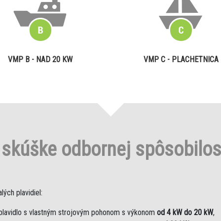
VMP B - NAD 20 KW
VMP C - PLACHETNICA
o
skúške odbornej spôsobilo
ých plavidiel:
plavidlo s vlastným strojovým pohonom s výkonom
od 4 kW do 20 kW
,