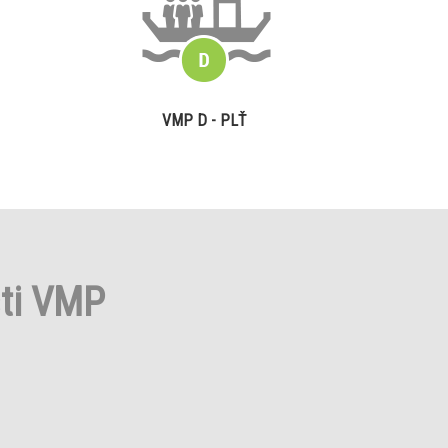
VMP D - PLŤ
sti VMP