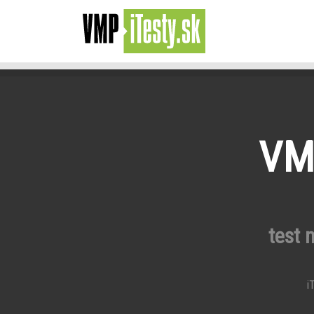
VMP
test 
iT