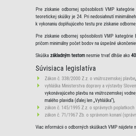
Pre získanie odbornej spôsobilosti VMP kategóri
teoretickej skúšky je 24. Pri nedosiahnutí minimáln
k vykonaniu doplňujúceho testu pre získanie odborne
Pre získanie odbornej spôsobilosti VMP kategórie 
pričom minimálny počet bodov na úspešné ukončenie 
Skúška
základným testom
nesmie trvať dlhšie ako
40
Súvisiaca legislatíva
Zákon č. 338/2000 Z.z. o vnútrozemskej plavbe
vyhláška Ministerstva dopravy a výstavby Sloven
vykonávajúceho plavbu na vnútrozemskej vodnej 
malého plavidla (ďalej len „Vyhláška“),
zákon č. 145/1995 Z.z. o správnych poplatkoch
zákon č. 71/1967 Zb. o správnom konaní (správ
Viac informácii o odborných skúškach VMP nájdete 