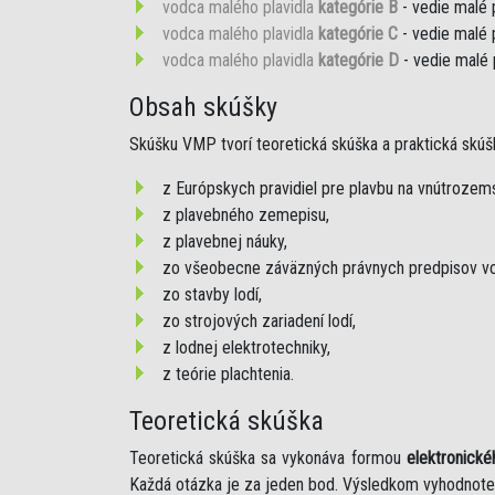
vodca malého plavidla
kategórie B
- vedie malé 
vodca malého plavidla
kategórie C
- vedie malé 
vodca malého plavidla
kategórie D
- vedie malé 
Obsah skúšky
Skúšku VMP tvorí teoretická skúška a praktická skúš
z Európskych pravidiel pre plavbu na vnútroze
z plavebného zemepisu,
z plavebnej náuky,
zo všeobecne záväzných právnych predpisov vo
zo stavby lodí,
zo strojových zariadení lodí,
z lodnej elektrotechniky,
z teórie plachtenia.
Teoretická skúška
Teoretická skúška sa vykonáva formou
elektronické
Každá otázka je za jeden bod. Výsledkom vyhodnote