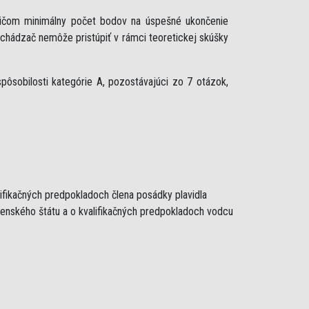
ričom minimálny počet bodov na úspešné ukončenie
uchádzač nemôže pristúpiť v rámci teoretickej skúšky
ôsobilosti kategórie A, pozostávajúci zo 7 otázok,
lifikačných predpokladoch člena posádky plavidla
lenského štátu a o kvalifikačných predpokladoch vodcu