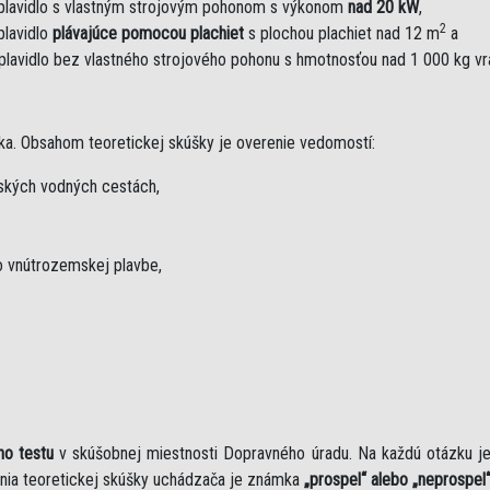
plavidlo s vlastným strojovým pohonom s výkonom
nad 20 kW
,
2
plavidlo
plávajúce pomocou plachiet
s plochou plachiet nad 12 m
a
plavidlo bez vlastného strojového pohonu s hmotnosťou nad 1 000 kg v
ka. Obsahom teoretickej skúšky je overenie vedomostí:
mských vodných cestách,
 vnútrozemskej plavbe,
ho testu
v skúšobnej miestnosti Dopravného úradu. Na každú otázku 
nia teoretickej skúšky uchádzača je známka
„prospel“ alebo „neprospel