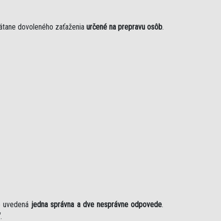
rátane dovoleného zaťaženia
určené na prepravu osôb
.
je uvedená
jedna správna a dve nesprávne odpovede
.
“
.