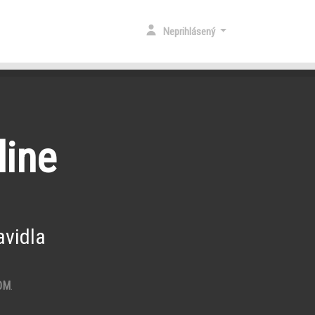
Neprihlásený
line
vidla
OM
.