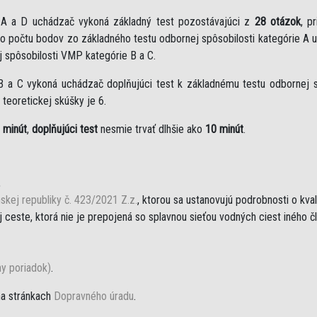
e A a D uchádzač vykoná základný test pozostávajúci z
28 otázok
, p
eho počtu bodov zo základného testu odbornej spôsobilosti kategórie A 
j spôsobilosti VMP kategórie B a C.
B a C vykoná uchádzač doplňujúci test k základnému testu odbornej sp
teoretickej skúšky je 6.
 minút
,
doplňujúci test
nesmie trvať dlhšie ako
10 minút
.
,
skej republiky č. 423/2021 Z.z.
, ktorou sa ustanovujú podrobnosti o kva
ceste, ktorá nie je prepojená so splavnou sieťou vodných ciest iného č
ny poriadok)
.
na stránkach
Dopravného úradu
.