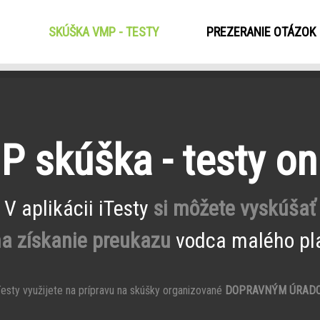
SKÚŠKA VMP - TESTY
(CURRENT)
PREZERANIE OTÁZOK
 skúška - testy on
V aplikácii iTesty
si môžete vyskúšať
na získanie preukazu
vodca malého pla
esty využijete na prípravu na skúšky organizované
DOPRAVNÝM ÚRAD