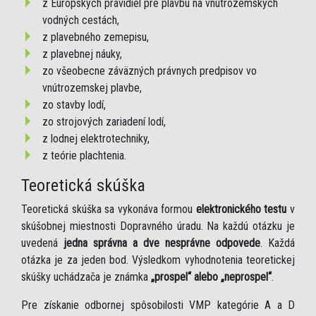
z Európskych pravidiel pre plavbu na vnútrozemských
vodných cestách,
z plavebného zemepisu,
z plavebnej náuky,
zo všeobecne záväzných právnych predpisov vo
vnútrozemskej plavbe,
zo stavby lodí,
zo strojových zariadení lodí,
z lodnej elektrotechniky,
z teórie plachtenia.
Teoretická skúška
Teoretická skúška sa vykonáva formou
elektronického testu
v
skúšobnej miestnosti Dopravného úradu. Na každú otázku je
uvedená
jedna správna a dve nesprávne odpovede
. Každá
otázka je za jeden bod. Výsledkom vyhodnotenia teoretickej
skúšky uchádzača je známka
„prospel“ alebo „neprospel“
.
Pre získanie odbornej spôsobilosti VMP kategórie A a D