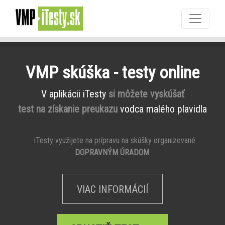
VMP skúška - testy online
V aplikácii iTesty
si môžete vyskúšať
test na získanie preukazu
vodca malého plavidla
iTesty využijete na prípravu na skúšky organizované
DOPRAVNÝM ÚRADOM
.
VIAC INFORMÁCIÍ