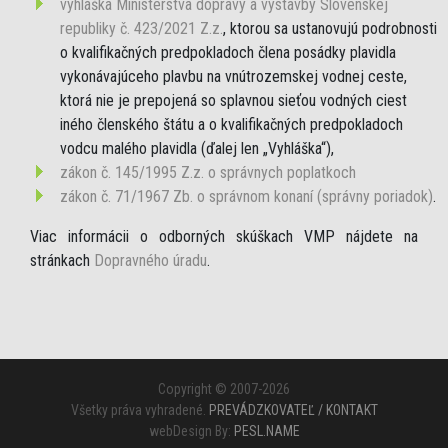
vyhláška Ministerstva dopravy a výstavby Slovenskej
republiky č. 423/2021 Z.z.
, ktorou sa ustanovujú podrobnosti
o kvalifikačných predpokladoch člena posádky plavidla
vykonávajúceho plavbu na vnútrozemskej vodnej ceste,
ktorá nie je prepojená so splavnou sieťou vodných ciest
iného členského štátu a o kvalifikačných predpokladoch
vodcu malého plavidla (ďalej len „Vyhláška“),
zákon č. 145/1995 Z.z. o správnych poplatkoch
zákon č. 71/1967 Zb. o správnom konaní (správny poriadok)
.
Viac informácii o odborných skúškach VMP nájdete na
stránkach
Dopravného úradu
.
Copyright © 2007-2026
Všetky práva vyhradené.
PREVÁDZKOVATEĽ / KONTAKT
webDesign By:
PESL.NAME