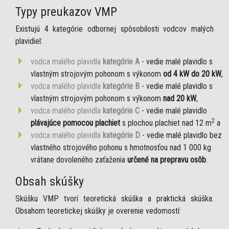
Typy preukazov VMP
Existujú 4 kategórie odbornej spôsobilosti vodcov malých
plavidiel:
vodca malého plavidla
kategórie A
- vedie malé plavidlo s
vlastným strojovým pohonom s výkonom
od 4 kW do 20 kW
,
vodca malého plavidla
kategórie B
- vedie malé plavidlo s
vlastným strojovým pohonom s výkonom
nad 20 kW
,
vodca malého plavidla
kategórie C
- vedie malé plavidlo
2
plávajúce pomocou plachiet
s plochou plachiet nad 12 m
a
vodca malého plavidla
kategórie D
- vedie malé plavidlo bez
vlastného strojového pohonu s hmotnosťou nad 1 000 kg
vrátane dovoleného zaťaženia
určené na prepravu osôb
.
Obsah skúšky
Skúšku VMP tvorí teoretická skúška a praktická skúška.
Obsahom teoretickej skúšky je overenie vedomostí: