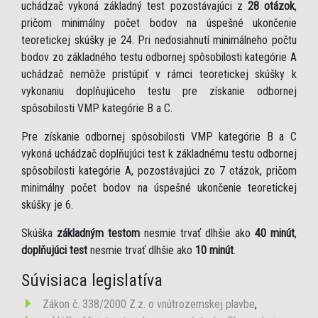
uchádzač vykoná základný test pozostávajúci z
28 otázok
,
pričom minimálny počet bodov na úspešné ukončenie
teoretickej skúšky je 24. Pri nedosiahnutí minimálneho počtu
bodov zo základného testu odbornej spôsobilosti kategórie A
uchádzač nemôže pristúpiť v rámci teoretickej skúšky k
vykonaniu doplňujúceho testu pre získanie odbornej
spôsobilosti VMP kategórie B a C.
Pre získanie odbornej spôsobilosti VMP kategórie B a C
vykoná uchádzač doplňujúci test k základnému testu odbornej
spôsobilosti kategórie A, pozostávajúci zo 7 otázok, pričom
minimálny počet bodov na úspešné ukončenie teoretickej
skúšky je 6.
Skúška
základným testom
nesmie trvať dlhšie ako
40 minút
,
doplňujúci test
nesmie trvať dlhšie ako
10 minút
.
Súvisiaca legislatíva
Zákon č. 338/2000 Z.z. o vnútrozemskej plavbe
,