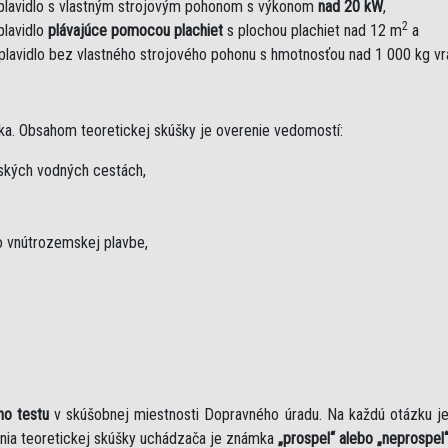
plavidlo s vlastným strojovým pohonom s výkonom
nad 20 kW
,
2
plavidlo
plávajúce pomocou plachiet
s plochou plachiet nad 12 m
a
plavidlo bez vlastného strojového pohonu s hmotnosťou nad 1 000 kg v
ka. Obsahom teoretickej skúšky je overenie vedomostí:
mských vodných cestách,
 vnútrozemskej plavbe,
ho testu
v skúšobnej miestnosti Dopravného úradu. Na každú otázku 
nia teoretickej skúšky uchádzača je známka
„prospel“ alebo „neprospel