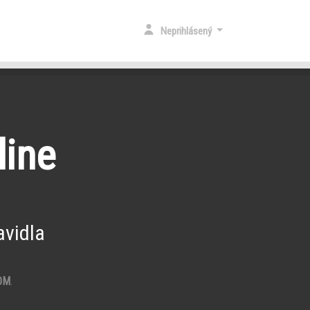
Neprihlásený
line
vidla
OM
.