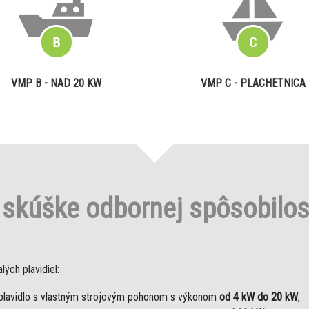
VMP B - NAD 20 KW
VMP C - PLACHETNICA
o
skúške odbornej spôsobilo
ých plavidiel:
plavidlo s vlastným strojovým pohonom s výkonom
od 4 kW do 20 kW
,