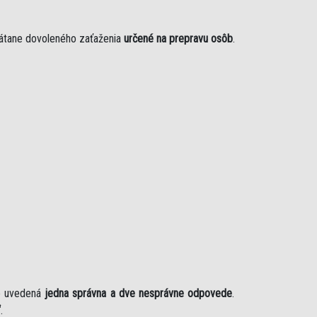
rátane dovoleného zaťaženia
určené na prepravu osôb
.
je uvedená
jedna správna a dve nesprávne odpovede
.
“
.