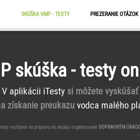
SKÚŠKA VMP - TESTY
(CURRENT)
PREZERANIE OTÁZOK
 skúška - testy on
V aplikácii iTesty
si môžete vyskúšať
na získanie preukazu
vodca malého pla
esty využijete na prípravu na skúšky organizované
DOPRAVNÝM ÚRAD