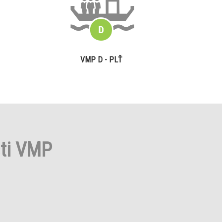
VMP D - PLŤ
sti VMP