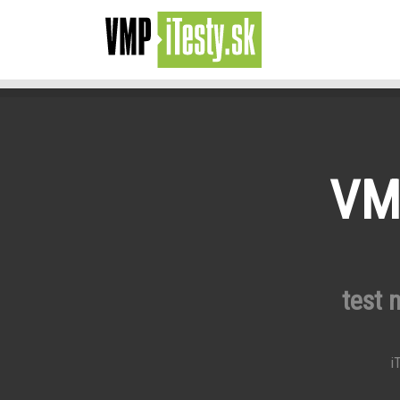
VMP
test 
iT