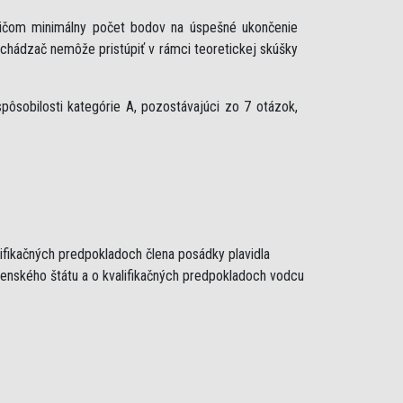
ričom minimálny počet bodov na úspešné ukončenie
uchádzač nemôže pristúpiť v rámci teoretickej skúšky
ôsobilosti kategórie A, pozostávajúci zo 7 otázok,
lifikačných predpokladoch člena posádky plavidla
lenského štátu a o kvalifikačných predpokladoch vodcu