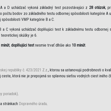
e A a D uchádzač vykoná základný test pozostávajúci z
28 otázok
, p
eho počtu bodov zo základného testu odbornej spôsobilosti kategórie A 
j spôsobilosti VMP kategórie B a C.
B a C vykoná uchádzač doplňujúci test k základnému testu odbornej sp
teoretickej skúšky je 6.
 minút
,
doplňujúci test
nesmie trvať dlhšie ako
10 minút
.
,
skej republiky č. 423/2021 Z.z.
, ktorou sa ustanovujú podrobnosti o kva
ceste, ktorá nie je prepojená so splavnou sieťou vodných ciest iného č
ny poriadok)
.
na stránkach
Dopravného úradu
.