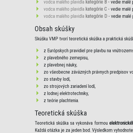
vodca malého plavidla
kategórie B
- vedie malé 
vodca malého plavidla
kategórie C
- vedie malé 
vodca malého plavidla
kategórie D
- vedie malé 
Obsah skúšky
Skúšku VMP tvorí teoretická skúška a praktická skúš
z Európskych pravidiel pre plavbu na vnútroze
z plavebného zemepisu,
z plavebnej náuky,
zo všeobecne záväzných právnych predpisov vo
zo stavby lodí,
zo strojových zariadení lodí,
z lodnej elektrotechniky,
z teórie plachtenia.
Teoretická skúška
Teoretická skúška sa vykonáva formou
elektronické
Každá otázka je za jeden bod. Výsledkom vyhodnote