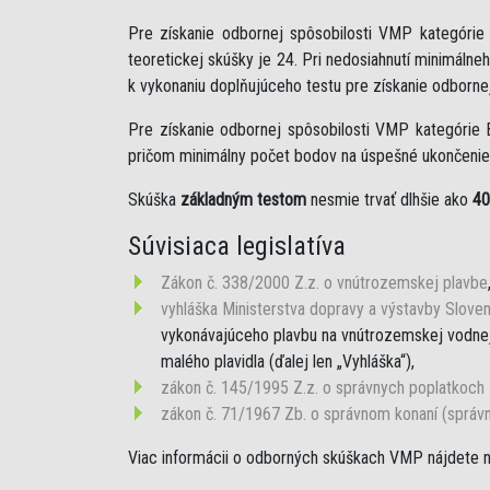
Pre získanie odbornej spôsobilosti VMP kategóri
teoretickej skúšky je 24. Pri nedosiahnutí minimáln
k vykonaniu doplňujúceho testu pre získanie odborne
Pre získanie odbornej spôsobilosti VMP kategórie 
pričom minimálny počet bodov na úspešné ukončenie 
Skúška
základným testom
nesmie trvať dlhšie ako
40
Súvisiaca legislatíva
Zákon č. 338/2000 Z.z. o vnútrozemskej plavbe
vyhláška Ministerstva dopravy a výstavby Sloven
vykonávajúceho plavbu na vnútrozemskej vodnej 
malého plavidla (ďalej len „Vyhláška“),
zákon č. 145/1995 Z.z. o správnych poplatkoch
zákon č. 71/1967 Zb. o správnom konaní (správ
Viac informácii o odborných skúškach VMP nájdete 