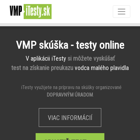
VMP skúška - testy online
V aplikácii iTesty
si môžete vyskúšať
test na získanie preukazu
vodca malého plavidla
iTesty využijete na prípravu na skúšky organizované
DOPRAVNÝM ÚRADOM
.
VIAC INFORMÁCIÍ