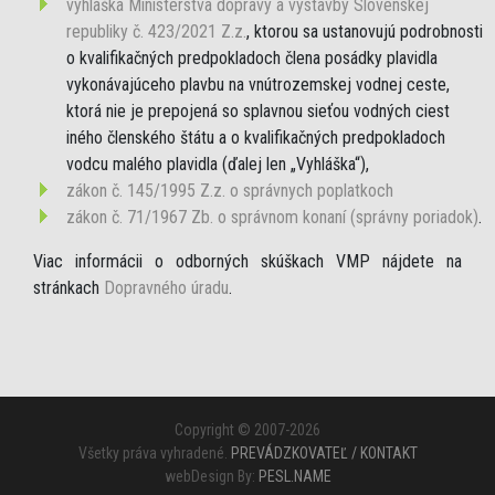
vyhláška Ministerstva dopravy a výstavby Slovenskej
republiky č. 423/2021 Z.z.
, ktorou sa ustanovujú podrobnosti
o kvalifikačných predpokladoch člena posádky plavidla
vykonávajúceho plavbu na vnútrozemskej vodnej ceste,
ktorá nie je prepojená so splavnou sieťou vodných ciest
iného členského štátu a o kvalifikačných predpokladoch
vodcu malého plavidla (ďalej len „Vyhláška“),
zákon č. 145/1995 Z.z. o správnych poplatkoch
zákon č. 71/1967 Zb. o správnom konaní (správny poriadok)
.
Viac informácii o odborných skúškach VMP nájdete na
stránkach
Dopravného úradu
.
Copyright © 2007-2026
Všetky práva vyhradené.
PREVÁDZKOVATEĽ / KONTAKT
webDesign By:
PESL.NAME