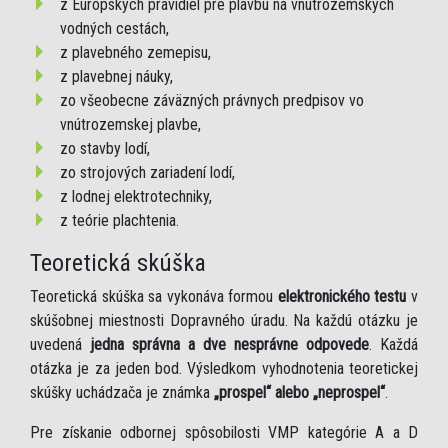
z Európskych pravidiel pre plavbu na vnútrozemských
vodných cestách,
z plavebného zemepisu,
z plavebnej náuky,
zo všeobecne záväzných právnych predpisov vo
vnútrozemskej plavbe,
zo stavby lodí,
zo strojových zariadení lodí,
z lodnej elektrotechniky,
z teórie plachtenia.
Teoretická skúška
Teoretická skúška sa vykonáva formou
elektronického testu
v
skúšobnej miestnosti Dopravného úradu. Na každú otázku je
uvedená
jedna správna a dve nesprávne odpovede
. Každá
otázka je za jeden bod. Výsledkom vyhodnotenia teoretickej
skúšky uchádzača je známka
„prospel“ alebo „neprospel“
.
Pre získanie odbornej spôsobilosti VMP kategórie A a D