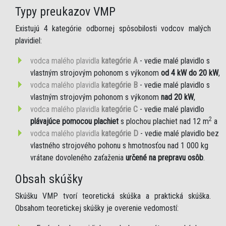
Typy preukazov VMP
Existujú 4 kategórie odbornej spôsobilosti vodcov malých
plavidiel:
vodca malého plavidla
kategórie A
- vedie malé plavidlo s
vlastným strojovým pohonom s výkonom
od 4 kW do 20 kW
,
vodca malého plavidla
kategórie B
- vedie malé plavidlo s
vlastným strojovým pohonom s výkonom
nad 20 kW
,
vodca malého plavidla
kategórie C
- vedie malé plavidlo
2
plávajúce pomocou plachiet
s plochou plachiet nad 12 m
a
vodca malého plavidla
kategórie D
- vedie malé plavidlo bez
vlastného strojového pohonu s hmotnosťou nad 1 000 kg
vrátane dovoleného zaťaženia
určené na prepravu osôb
.
Obsah skúšky
Skúšku VMP tvorí teoretická skúška a praktická skúška.
Obsahom teoretickej skúšky je overenie vedomostí: