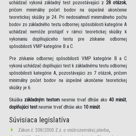
uchádzač vykoná základný test pozostávajúci z
28 otázok
,
pričom minimálny počet bodov na úspešné ukončenie
teoretickej skúšky je 24. Pri nedosiahnutí minimálneho počtu
bodov zo základného testu odbornej spôsobilosti kategórie A
uchádzač nemôže pristúpiť v rámci teoretickej skúšky k
vykonaniu doplňujúceho testu pre získanie odbornej
spôsobilosti VMP kategórie B a C.
Pre získanie odbornej spôsobilosti VMP kategórie B a C
vykoná uchádzač doplňujúci test k základnému testu odbornej
spôsobilosti kategórie A, pozostávajúci zo 7 otázok, pričom
minimálny počet bodov na úspešné ukončenie teoretickej
skúšky je 6.
Skúška
základným testom
nesmie trvať dlhšie ako
40 minút
,
doplňujúci test
nesmie trvať dlhšie ako
10 minút
.
Súvisiaca legislatíva
Zákon č. 338/2000 Z.z. o vnútrozemskej plavbe
,