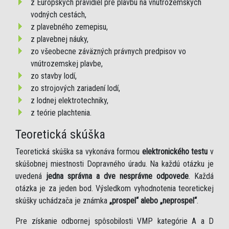
z Európskych pravidiel pre plavbu na vnútrozemských
vodných cestách,
z plavebného zemepisu,
z plavebnej náuky,
zo všeobecne záväzných právnych predpisov vo
vnútrozemskej plavbe,
zo stavby lodí,
zo strojových zariadení lodí,
z lodnej elektrotechniky,
z teórie plachtenia.
Teoretická skúška
Teoretická skúška sa vykonáva formou
elektronického testu
v
skúšobnej miestnosti Dopravného úradu. Na každú otázku je
uvedená
jedna správna a dve nesprávne odpovede
. Každá
otázka je za jeden bod. Výsledkom vyhodnotenia teoretickej
skúšky uchádzača je známka
„prospel“ alebo „neprospel“
.
Pre získanie odbornej spôsobilosti VMP kategórie A a D