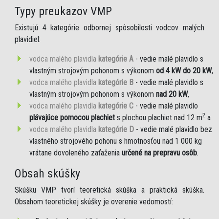
Typy preukazov VMP
Existujú 4 kategórie odbornej spôsobilosti vodcov malých
plavidiel:
vodca malého plavidla
kategórie A
- vedie malé plavidlo s
vlastným strojovým pohonom s výkonom
od 4 kW do 20 kW
,
vodca malého plavidla
kategórie B
- vedie malé plavidlo s
vlastným strojovým pohonom s výkonom
nad 20 kW
,
vodca malého plavidla
kategórie C
- vedie malé plavidlo
2
plávajúce pomocou plachiet
s plochou plachiet nad 12 m
a
vodca malého plavidla
kategórie D
- vedie malé plavidlo bez
vlastného strojového pohonu s hmotnosťou nad 1 000 kg
vrátane dovoleného zaťaženia
určené na prepravu osôb
.
Obsah skúšky
Skúšku VMP tvorí teoretická skúška a praktická skúška.
Obsahom teoretickej skúšky je overenie vedomostí: