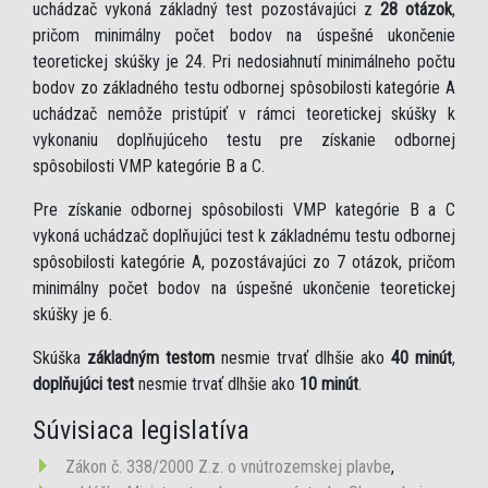
uchádzač vykoná základný test pozostávajúci z
28 otázok
,
pričom minimálny počet bodov na úspešné ukončenie
teoretickej skúšky je 24. Pri nedosiahnutí minimálneho počtu
bodov zo základného testu odbornej spôsobilosti kategórie A
uchádzač nemôže pristúpiť v rámci teoretickej skúšky k
vykonaniu doplňujúceho testu pre získanie odbornej
spôsobilosti VMP kategórie B a C.
Pre získanie odbornej spôsobilosti VMP kategórie B a C
vykoná uchádzač doplňujúci test k základnému testu odbornej
spôsobilosti kategórie A, pozostávajúci zo 7 otázok, pričom
minimálny počet bodov na úspešné ukončenie teoretickej
skúšky je 6.
Skúška
základným testom
nesmie trvať dlhšie ako
40 minút
,
doplňujúci test
nesmie trvať dlhšie ako
10 minút
.
Súvisiaca legislatíva
Zákon č. 338/2000 Z.z. o vnútrozemskej plavbe
,