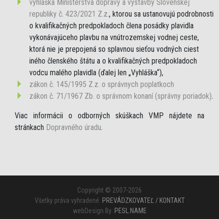
vyhláška Ministerstva dopravy a výstavby Slovenskej
republiky č. 423/2021 Z.z.
, ktorou sa ustanovujú podrobnosti
o kvalifikačných predpokladoch člena posádky plavidla
vykonávajúceho plavbu na vnútrozemskej vodnej ceste,
ktorá nie je prepojená so splavnou sieťou vodných ciest
iného členského štátu a o kvalifikačných predpokladoch
vodcu malého plavidla (ďalej len „Vyhláška“),
zákon č. 145/1995 Z.z. o správnych poplatkoch
zákon č. 71/1967 Zb. o správnom konaní (správny poriadok)
.
Viac informácii o odborných skúškach VMP nájdete na
stránkach
Dopravného úradu
.
Copyright © 2007-2026
Všetky práva vyhradené.
PREVÁDZKOVATEĽ / KONTAKT
webDesign By:
PESL.NAME