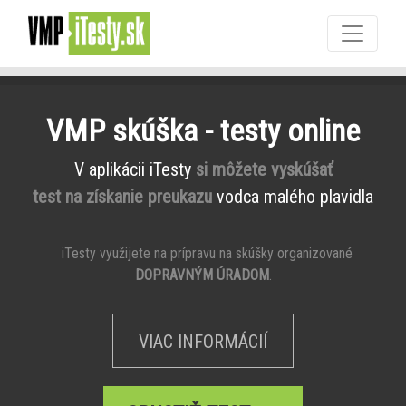
VMP skúška - testy online
V aplikácii iTesty
si môžete vyskúšať
test na získanie preukazu
vodca malého plavidla
iTesty využijete na prípravu na skúšky organizované
DOPRAVNÝM ÚRADOM
.
VIAC INFORMÁCIÍ