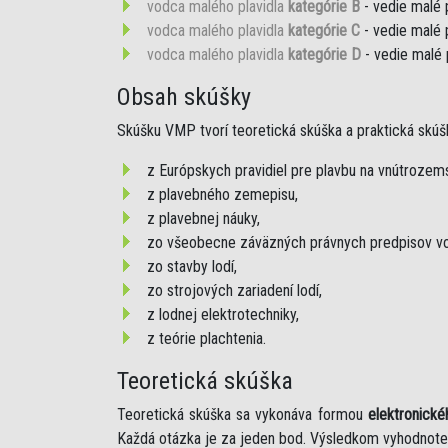
vodca malého plavidla
kategórie B
- vedie malé 
vodca malého plavidla
kategórie C
- vedie malé 
vodca malého plavidla
kategórie D
- vedie malé 
Obsah skúšky
Skúšku VMP tvorí teoretická skúška a praktická skúš
z Európskych pravidiel pre plavbu na vnútroze
z plavebného zemepisu,
z plavebnej náuky,
zo všeobecne záväzných právnych predpisov vo
zo stavby lodí,
zo strojových zariadení lodí,
z lodnej elektrotechniky,
z teórie plachtenia.
Teoretická skúška
Teoretická skúška sa vykonáva formou
elektronické
Každá otázka je za jeden bod. Výsledkom vyhodnote