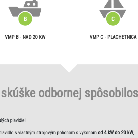
VMP B - NAD 20 KW
VMP C - PLACHETNICA
o
skúške odbornej spôsobilo
ých plavidiel:
plavidlo s vlastným strojovým pohonom s výkonom
od 4 kW do 20 kW
,