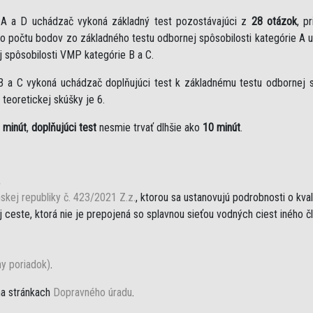
e A a D uchádzač vykoná základný test pozostávajúci z
28 otázok
, p
eho počtu bodov zo základného testu odbornej spôsobilosti kategórie A 
j spôsobilosti VMP kategórie B a C.
B a C vykoná uchádzač doplňujúci test k základnému testu odbornej sp
teoretickej skúšky je 6.
 minút
,
doplňujúci test
nesmie trvať dlhšie ako
10 minút
.
,
skej republiky č. 423/2021 Z.z.
, ktorou sa ustanovujú podrobnosti o kva
ceste, ktorá nie je prepojená so splavnou sieťou vodných ciest iného č
ny poriadok)
.
na stránkach
Dopravného úradu
.