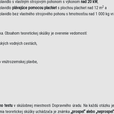
plavidlo s vlastným strojovým pohonom s výkonom
nad 20 kW
,
2
plavidlo
plávajúce pomocou plachiet
s plochou plachiet nad 12 m
a
plavidlo bez vlastného strojového pohonu s hmotnosťou nad 1 000 kg v
ka. Obsahom teoretickej skúšky je overenie vedomostí:
mských vodných cestách,
 vnútrozemskej plavbe,
ho testu
v skúšobnej miestnosti Dopravného úradu. Na každú otázku 
nia teoretickej skúšky uchádzača je známka
„prospel“ alebo „neprospel