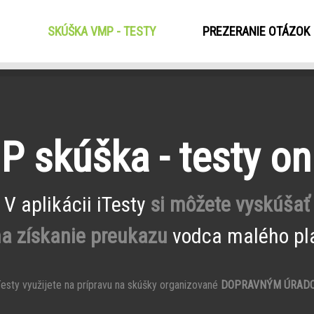
SKÚŠKA VMP - TESTY
(CURRENT)
PREZERANIE OTÁZOK
 skúška - testy on
V aplikácii iTesty
si môžete vyskúšať
na získanie preukazu
vodca malého pla
esty využijete na prípravu na skúšky organizované
DOPRAVNÝM ÚRAD