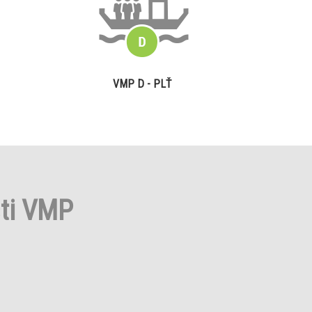
VMP D - PLŤ
sti VMP