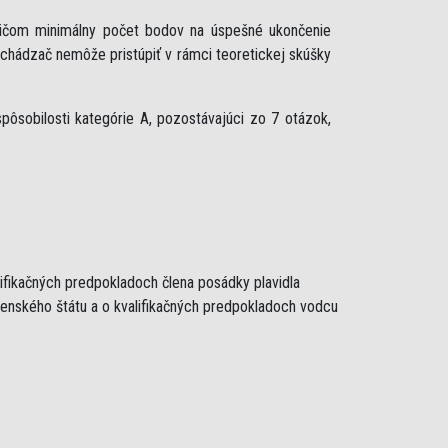
ričom minimálny počet bodov na úspešné ukončenie
uchádzač nemôže pristúpiť v rámci teoretickej skúšky
ôsobilosti kategórie A, pozostávajúci zo 7 otázok,
lifikačných predpokladoch člena posádky plavidla
lenského štátu a o kvalifikačných predpokladoch vodcu