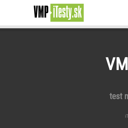
VMP
test 
iT