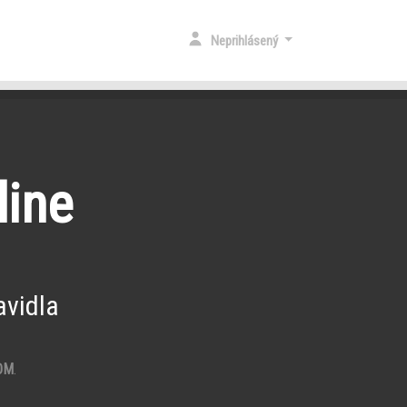
Neprihlásený
line
vidla
OM
.