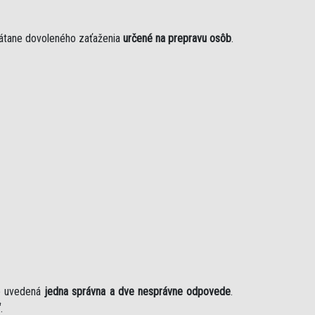
rátane dovoleného zaťaženia
určené na prepravu osôb
.
je uvedená
jedna správna a dve nesprávne odpovede
.
“
.