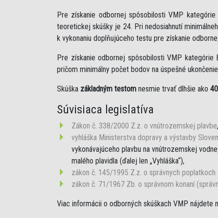
Pre získanie odbornej spôsobilosti VMP kategóri
teoretickej skúšky je 24. Pri nedosiahnutí minimáln
k vykonaniu doplňujúceho testu pre získanie odborne
Pre získanie odbornej spôsobilosti VMP kategórie 
pričom minimálny počet bodov na úspešné ukončenie 
Skúška
základným testom
nesmie trvať dlhšie ako
40
Súvisiaca legislatíva
Zákon č. 338/2000 Z.z. o vnútrozemskej plavbe
vyhláška Ministerstva dopravy a výstavby Sloven
vykonávajúceho plavbu na vnútrozemskej vodnej 
malého plavidla (ďalej len „Vyhláška“),
zákon č. 145/1995 Z.z. o správnych poplatkoch
zákon č. 71/1967 Zb. o správnom konaní (správ
Viac informácii o odborných skúškach VMP nájdete 