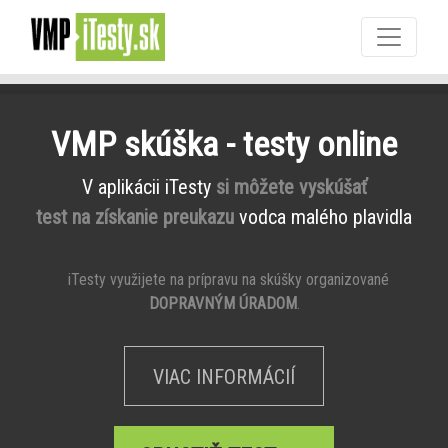
VMP skúška - testy online
V aplikácii iTesty
si môžete vyskúšať
test na získanie preukazu
vodca malého plavidla
iTesty využijete na prípravu na skúšky organizované
DOPRAVNÝM ÚRADOM
.
VIAC INFORMÁCIÍ