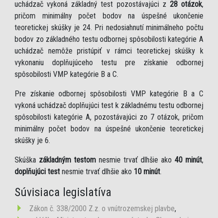
uchádzač vykoná základný test pozostávajúci z
28 otázok
,
pričom minimálny počet bodov na úspešné ukončenie
teoretickej skúšky je 24. Pri nedosiahnutí minimálneho počtu
bodov zo základného testu odbornej spôsobilosti kategórie A
uchádzač nemôže pristúpiť v rámci teoretickej skúšky k
vykonaniu doplňujúceho testu pre získanie odbornej
spôsobilosti VMP kategórie B a C.
Pre získanie odbornej spôsobilosti VMP kategórie B a C
vykoná uchádzač doplňujúci test k základnému testu odbornej
spôsobilosti kategórie A, pozostávajúci zo 7 otázok, pričom
minimálny počet bodov na úspešné ukončenie teoretickej
skúšky je 6.
Skúška
základným testom
nesmie trvať dlhšie ako
40 minút
,
doplňujúci test
nesmie trvať dlhšie ako
10 minút
.
Súvisiaca legislatíva
Zákon č. 338/2000 Z.z. o vnútrozemskej plavbe
,