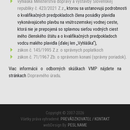
vyhláška Ministerstva dopravy a výstavby Slovenskej
republiky č. 423/2021 Z.z.
, ktorou sa ustanovujú podrobnosti
o kvalifikačných predpokladoch člena posádky plavidla
vykonávajúceho plavbu na vnútrozemskej vodnej ceste,
ktorá nie je prepojená so splavnou sieťou vodných ciest
iného členského štátu a o kvalifikačných predpokladoch
vodcu malého plavidla (ďalej len „Vyhláška“),
zákon č. 145/1995 Z.z. o správnych poplatkoch
zákon č. 71/1967 Zb. o správnom konaní (správny poriadok)
.
Viac informácii o odborných skúškach VMP nájdete na
stránkach
Dopravného úradu
.
Copyright © 2007-2026
Všetky práva vyhradené.
PREVÁDZKOVATEĽ / KONTAKT
webDesign By:
PESL.NAME