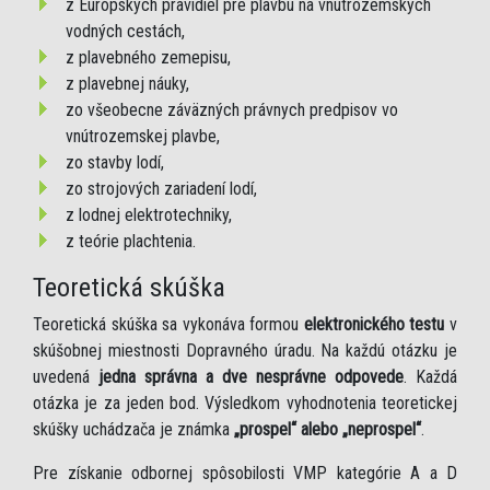
z Európskych pravidiel pre plavbu na vnútrozemských
vodných cestách,
z plavebného zemepisu,
z plavebnej náuky,
zo všeobecne záväzných právnych predpisov vo
vnútrozemskej plavbe,
zo stavby lodí,
zo strojových zariadení lodí,
z lodnej elektrotechniky,
z teórie plachtenia.
Teoretická skúška
Teoretická skúška sa vykonáva formou
elektronického testu
v
skúšobnej miestnosti Dopravného úradu. Na každú otázku je
uvedená
jedna správna a dve nesprávne odpovede
. Každá
otázka je za jeden bod. Výsledkom vyhodnotenia teoretickej
skúšky uchádzača je známka
„prospel“ alebo „neprospel“
.
Pre získanie odbornej spôsobilosti VMP kategórie A a D