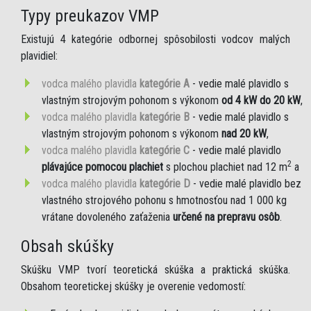
Typy preukazov VMP
Existujú 4 kategórie odbornej spôsobilosti vodcov malých
plavidiel:
vodca malého plavidla
kategórie A
- vedie malé plavidlo s
vlastným strojovým pohonom s výkonom
od 4 kW do 20 kW
,
vodca malého plavidla
kategórie B
- vedie malé plavidlo s
vlastným strojovým pohonom s výkonom
nad 20 kW
,
vodca malého plavidla
kategórie C
- vedie malé plavidlo
2
plávajúce pomocou plachiet
s plochou plachiet nad 12 m
a
vodca malého plavidla
kategórie D
- vedie malé plavidlo bez
vlastného strojového pohonu s hmotnosťou nad 1 000 kg
vrátane dovoleného zaťaženia
určené na prepravu osôb
.
Obsah skúšky
Skúšku VMP tvorí teoretická skúška a praktická skúška.
Obsahom teoretickej skúšky je overenie vedomostí: