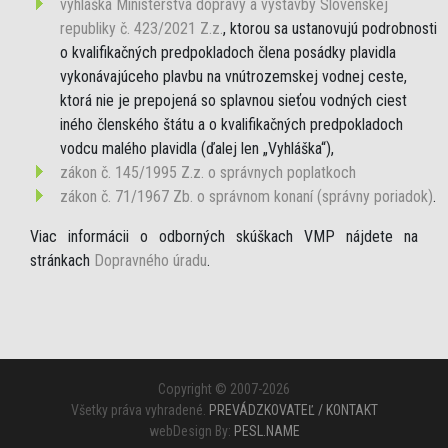
vyhláška Ministerstva dopravy a výstavby Slovenskej
republiky č. 423/2021 Z.z.
, ktorou sa ustanovujú podrobnosti
o kvalifikačných predpokladoch člena posádky plavidla
vykonávajúceho plavbu na vnútrozemskej vodnej ceste,
ktorá nie je prepojená so splavnou sieťou vodných ciest
iného členského štátu a o kvalifikačných predpokladoch
vodcu malého plavidla (ďalej len „Vyhláška“),
zákon č. 145/1995 Z.z. o správnych poplatkoch
zákon č. 71/1967 Zb. o správnom konaní (správny poriadok)
.
Viac informácii o odborných skúškach VMP nájdete na
stránkach
Dopravného úradu
.
Copyright © 2007-2026
Všetky práva vyhradené.
PREVÁDZKOVATEĽ / KONTAKT
webDesign By:
PESL.NAME