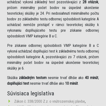
uchádzač vykoná základný test pozostávajúci z
28 otázok
,
pričom minimálny počet bodov na úspešné ukončenie
teoretickej skúšky je 24. Pri nedosiahnutí minimálneho počtu
bodov zo základného testu odbornej spôsobilosti kategórie A
uchádzač nemôže pristúpiť v rámci teoretickej skúšky k
vykonaniu doplňujúceho testu pre získanie odbornej
spôsobilosti VMP kategórie B a C.
Pre získanie odbornej spôsobilosti VMP kategórie B a C
vykoná uchádzač doplňujúci test k základnému testu odbornej
spôsobilosti kategórie A, pozostávajúci zo 7 otázok, pričom
minimálny počet bodov na úspešné ukončenie teoretickej
skúšky je 6.
Skúška
základným testom
nesmie trvať dlhšie ako
40 minút
,
doplňujúci test
nesmie trvať dlhšie ako
10 minút
.
Súvisiaca legislatíva
Zákon č. 338/2000 Z.z. o vnútrozemskej plavbe
,