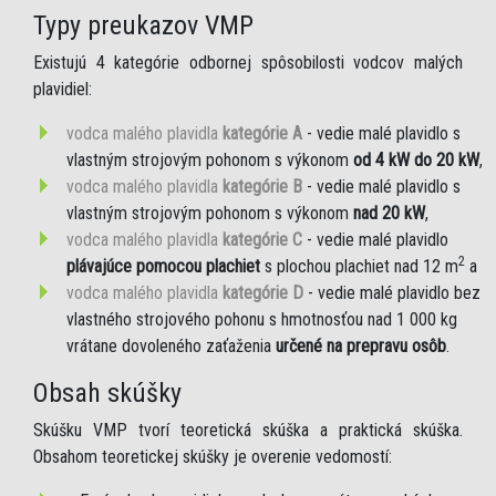
Typy preukazov VMP
Existujú 4 kategórie odbornej spôsobilosti vodcov malých
plavidiel:
vodca malého plavidla
kategórie A
- vedie malé plavidlo s
vlastným strojovým pohonom s výkonom
od 4 kW do 20 kW
,
vodca malého plavidla
kategórie B
- vedie malé plavidlo s
vlastným strojovým pohonom s výkonom
nad 20 kW
,
vodca malého plavidla
kategórie C
- vedie malé plavidlo
2
plávajúce pomocou plachiet
s plochou plachiet nad 12 m
a
vodca malého plavidla
kategórie D
- vedie malé plavidlo bez
vlastného strojového pohonu s hmotnosťou nad 1 000 kg
vrátane dovoleného zaťaženia
určené na prepravu osôb
.
Obsah skúšky
Skúšku VMP tvorí teoretická skúška a praktická skúška.
Obsahom teoretickej skúšky je overenie vedomostí: