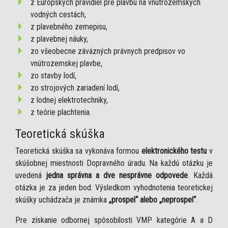
z Európskych pravidiel pre plavbu na vnútrozemských
vodných cestách,
z plavebného zemepisu,
z plavebnej náuky,
zo všeobecne záväzných právnych predpisov vo
vnútrozemskej plavbe,
zo stavby lodí,
zo strojových zariadení lodí,
z lodnej elektrotechniky,
z teórie plachtenia.
Teoretická skúška
Teoretická skúška sa vykonáva formou
elektronického testu
v
skúšobnej miestnosti Dopravného úradu. Na každú otázku je
uvedená
jedna správna a dve nesprávne odpovede
. Každá
otázka je za jeden bod. Výsledkom vyhodnotenia teoretickej
skúšky uchádzača je známka
„prospel“ alebo „neprospel“
.
Pre získanie odbornej spôsobilosti VMP kategórie A a D