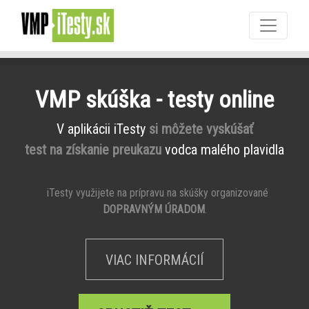
VMP skúška - testy online
V aplikácii iTesty
si môžete vyskúšať
test na získanie preukazu
vodca malého plavidla
iTesty využijete na prípravu na skúšky organizované
DOPRAVNÝM ÚRADOM
.
VIAC INFORMÁCIÍ