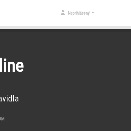
Neprihlásený
line
vidla
OM
.