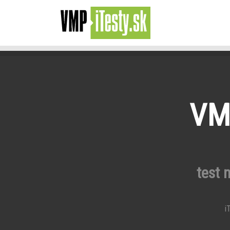
VMP
test 
iT