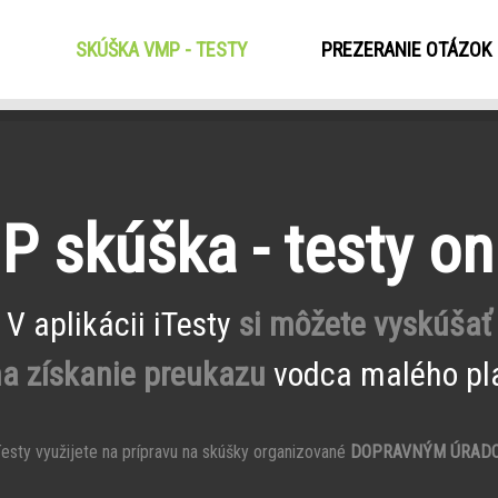
SKÚŠKA VMP - TESTY
(CURRENT)
PREZERANIE OTÁZOK
 skúška - testy on
V aplikácii iTesty
si môžete vyskúšať
na získanie preukazu
vodca malého pla
esty využijete na prípravu na skúšky organizované
DOPRAVNÝM ÚRAD