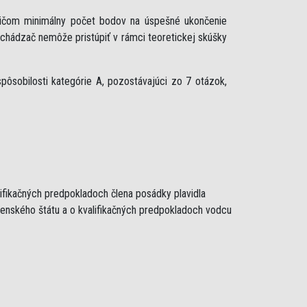
ričom minimálny počet bodov na úspešné ukončenie
uchádzač nemôže pristúpiť v rámci teoretickej skúšky
ôsobilosti kategórie A, pozostávajúci zo 7 otázok,
lifikačných predpokladoch člena posádky plavidla
lenského štátu a o kvalifikačných predpokladoch vodcu