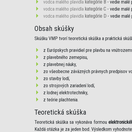
vodca malého plavidla
kategórie B
- vedie malé 
vodca malého plavidla
kategórie C
- vedie malé 
vodca malého plavidla
kategórie D
- vedie malé 
Obsah skúšky
Skúšku VMP tvorí teoretická skúška a praktická skúš
z Európskych pravidiel pre plavbu na vnútroze
z plavebného zemepisu,
z plavebnej náuky,
zo všeobecne záväzných právnych predpisov vo
zo stavby lodí,
zo strojových zariadení lodí,
z lodnej elektrotechniky,
z teórie plachtenia.
Teoretická skúška
Teoretická skúška sa vykonáva formou
elektronické
Každá otázka je za jeden bod. Výsledkom vyhodnote