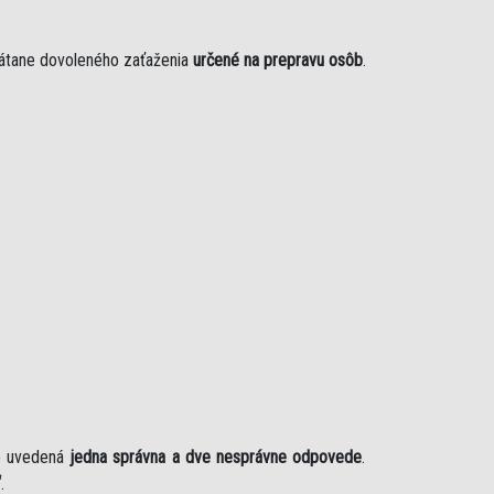
rátane dovoleného zaťaženia
určené na prepravu osôb
.
je uvedená
jedna správna a dve nesprávne odpovede
.
“
.