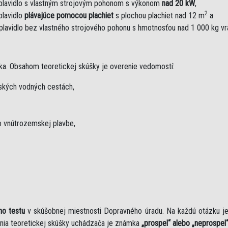
plavidlo s vlastným strojovým pohonom s výkonom
nad 20 kW
,
2
plavidlo
plávajúce pomocou plachiet
s plochou plachiet nad 12 m
a
plavidlo bez vlastného strojového pohonu s hmotnosťou nad 1 000 kg v
ka. Obsahom teoretickej skúšky je overenie vedomostí:
mských vodných cestách,
 vnútrozemskej plavbe,
ho testu
v skúšobnej miestnosti Dopravného úradu. Na každú otázku 
nia teoretickej skúšky uchádzača je známka
„prospel“ alebo „neprospel