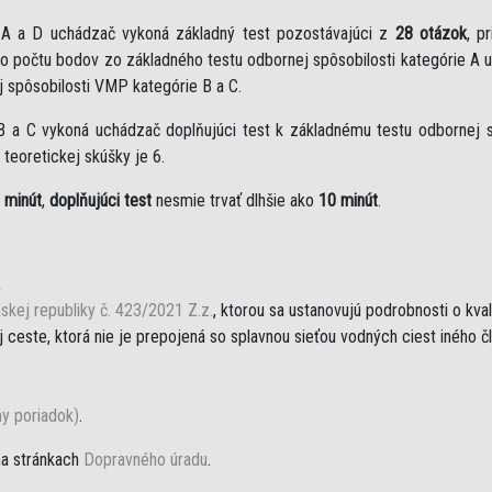
e A a D uchádzač vykoná základný test pozostávajúci z
28 otázok
, p
eho počtu bodov zo základného testu odbornej spôsobilosti kategórie A 
j spôsobilosti VMP kategórie B a C.
B a C vykoná uchádzač doplňujúci test k základnému testu odbornej sp
teoretickej skúšky je 6.
 minút
,
doplňujúci test
nesmie trvať dlhšie ako
10 minút
.
,
skej republiky č. 423/2021 Z.z.
, ktorou sa ustanovujú podrobnosti o kva
ceste, ktorá nie je prepojená so splavnou sieťou vodných ciest iného č
ny poriadok)
.
na stránkach
Dopravného úradu
.