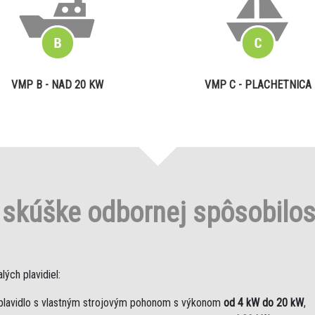
VMP B - NAD 20 KW
VMP C - PLACHETNICA
o
skúške odbornej spôsobilo
ých plavidiel:
plavidlo s vlastným strojovým pohonom s výkonom
od 4 kW do 20 kW
,