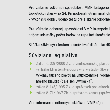
Pre získanie odbornej spôsobilosti VMP kategóri
teoretickej skúšky je 24. Pri nedosiahnutí minimáln
k vykonaniu doplňujúceho testu pre získanie odborne
Pre získanie odbornej spôsobilosti VMP kategórie 
pričom minimálny počet bodov na úspešné ukončenie 
Skúška
základným testom
nesmie trvať dlhšie ako
40
Súvisiaca legislatíva
Zákon č. 338/2000 Z.z. o vnútrozemskej plavbe
vyhláška Ministerstva dopravy a výstavby Sloven
vykonávajúceho plavbu na vnútrozemskej vodnej 
malého plavidla (ďalej len „Vyhláška“),
zákon č. 145/1995 Z.z. o správnych poplatkoch
zákon č. 71/1967 Zb. o správnom konaní (správ
Viac informácii o odborných skúškach VMP nájdete 