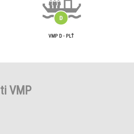
VMP D - PLŤ
sti VMP