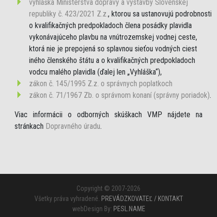
vyhláška Ministerstva dopravy a výstavby Slovenskej
republiky č. 423/2021 Z.z.
, ktorou sa ustanovujú podrobnosti
o kvalifikačných predpokladoch člena posádky plavidla
vykonávajúceho plavbu na vnútrozemskej vodnej ceste,
ktorá nie je prepojená so splavnou sieťou vodných ciest
iného členského štátu a o kvalifikačných predpokladoch
vodcu malého plavidla (ďalej len „Vyhláška“),
zákon č. 145/1995 Z.z. o správnych poplatkoch
zákon č. 71/1967 Zb. o správnom konaní (správny poriadok)
.
Viac informácii o odborných skúškach VMP nájdete na
stránkach
Dopravného úradu
.
Copyright © 2007-2026
Všetky práva vyhradené.
PREVÁDZKOVATEĽ / KONTAKT
webDesign By:
PESL.NAME