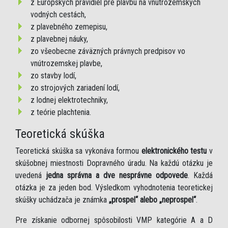
z Európskych pravidiel pre plavbu na vnútrozemských
vodných cestách,
z plavebného zemepisu,
z plavebnej náuky,
zo všeobecne záväzných právnych predpisov vo
vnútrozemskej plavbe,
zo stavby lodí,
zo strojových zariadení lodí,
z lodnej elektrotechniky,
z teórie plachtenia.
Teoretická skúška
Teoretická skúška sa vykonáva formou
elektronického testu
v
skúšobnej miestnosti Dopravného úradu. Na každú otázku je
uvedená
jedna správna a dve nesprávne odpovede
. Každá
otázka je za jeden bod. Výsledkom vyhodnotenia teoretickej
skúšky uchádzača je známka
„prospel“ alebo „neprospel“
.
Pre získanie odbornej spôsobilosti VMP kategórie A a D