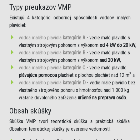
Typy preukazov VMP
Existujú 4 kategórie odbornej spôsobilosti vodcov malých
plavidiel:
vodca malého plavidla
kategórie A
- vedie malé plavidlo s
vlastným strojovým pohonom s výkonom
od 4 kW do 20 kW
,
vodca malého plavidla
kategórie B
- vedie malé plavidlo s
vlastným strojovým pohonom s výkonom
nad 20 kW
,
vodca malého plavidla
kategórie C
- vedie malé plavidlo
2
plávajúce pomocou plachiet
s plochou plachiet nad 12 m
a
vodca malého plavidla
kategórie D
- vedie malé plavidlo bez
vlastného strojového pohonu s hmotnosťou nad 1 000 kg
vrátane dovoleného zaťaženia
určené na prepravu osôb
.
Obsah skúšky
Skúšku VMP tvorí teoretická skúška a praktická skúška.
Obsahom teoretickej skúšky je overenie vedomostí: