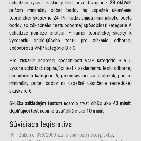
uchádzač vykoná základný test pozostávajúci z
28 otázok
,
pričom minimálny počet bodov na úspešné ukončenie
teoretickej skúšky je 24. Pri nedosiahnutí minimálneho počtu
bodov zo základného testu odbornej spôsobilosti kategórie A
uchádzač nemôže pristúpiť v rámci teoretickej skúšky k
vykonaniu doplňujúceho testu pre získanie odbornej
spôsobilosti VMP kategórie B a C.
Pre získanie odbornej spôsobilosti VMP kategórie B a C
vykoná uchádzač doplňujúci test k základnému testu odbornej
spôsobilosti kategórie A, pozostávajúci zo 7 otázok, pričom
minimálny počet bodov na úspešné ukončenie teoretickej
skúšky je 6.
Skúška
základným testom
nesmie trvať dlhšie ako
40 minút
,
doplňujúci test
nesmie trvať dlhšie ako
10 minút
.
Súvisiaca legislatíva
Zákon č. 338/2000 Z.z. o vnútrozemskej plavbe
,