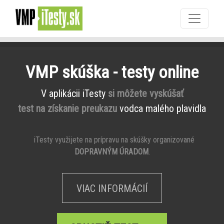
VMP skúška - testy online
V aplikácii iTesty
si môžete vyskúšať
test na získanie preukazu
vodca malého plavidla
iTesty využijete na prípravu na skúšky organizované
DOPRAVNÝM ÚRADOM
.
VIAC INFORMÁCIÍ