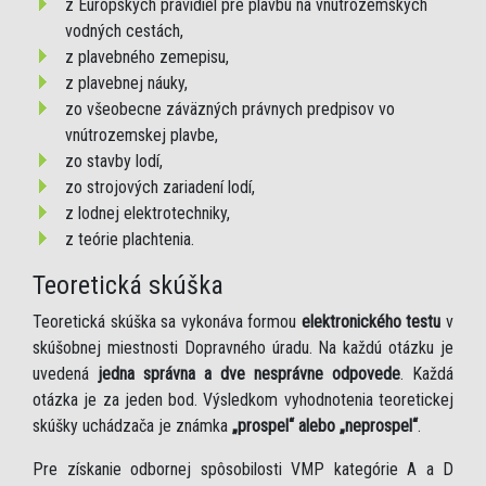
z Európskych pravidiel pre plavbu na vnútrozemských
vodných cestách,
z plavebného zemepisu,
z plavebnej náuky,
zo všeobecne záväzných právnych predpisov vo
vnútrozemskej plavbe,
zo stavby lodí,
zo strojových zariadení lodí,
z lodnej elektrotechniky,
z teórie plachtenia.
Teoretická skúška
Teoretická skúška sa vykonáva formou
elektronického testu
v
skúšobnej miestnosti Dopravného úradu. Na každú otázku je
uvedená
jedna správna a dve nesprávne odpovede
. Každá
otázka je za jeden bod. Výsledkom vyhodnotenia teoretickej
skúšky uchádzača je známka
„prospel“ alebo „neprospel“
.
Pre získanie odbornej spôsobilosti VMP kategórie A a D