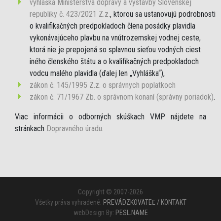
vyhláška Ministerstva dopravy a výstavby Slovenskej
republiky č. 423/2021 Z.z.
, ktorou sa ustanovujú podrobnosti
o kvalifikačných predpokladoch člena posádky plavidla
vykonávajúceho plavbu na vnútrozemskej vodnej ceste,
ktorá nie je prepojená so splavnou sieťou vodných ciest
iného členského štátu a o kvalifikačných predpokladoch
vodcu malého plavidla (ďalej len „Vyhláška“),
zákon č. 145/1995 Z.z. o správnych poplatkoch
zákon č. 71/1967 Zb. o správnom konaní (správny poriadok)
.
Viac informácii o odborných skúškach VMP nájdete na
stránkach
Dopravného úradu
.
Copyright © 2007-2026
Všetky práva vyhradené.
PREVÁDZKOVATEĽ / KONTAKT
webDesign By:
PESL.NAME