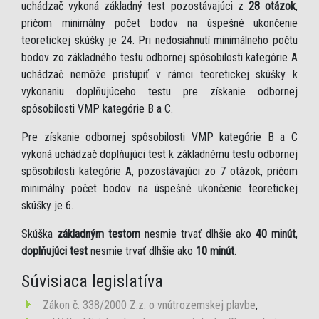
uchádzač vykoná základný test pozostávajúci z
28 otázok
,
pričom minimálny počet bodov na úspešné ukončenie
teoretickej skúšky je 24. Pri nedosiahnutí minimálneho počtu
bodov zo základného testu odbornej spôsobilosti kategórie A
uchádzač nemôže pristúpiť v rámci teoretickej skúšky k
vykonaniu doplňujúceho testu pre získanie odbornej
spôsobilosti VMP kategórie B a C.
Pre získanie odbornej spôsobilosti VMP kategórie B a C
vykoná uchádzač doplňujúci test k základnému testu odbornej
spôsobilosti kategórie A, pozostávajúci zo 7 otázok, pričom
minimálny počet bodov na úspešné ukončenie teoretickej
skúšky je 6.
Skúška
základným testom
nesmie trvať dlhšie ako
40 minút
,
doplňujúci test
nesmie trvať dlhšie ako
10 minút
.
Súvisiaca legislatíva
Zákon č. 338/2000 Z.z. o vnútrozemskej plavbe
,