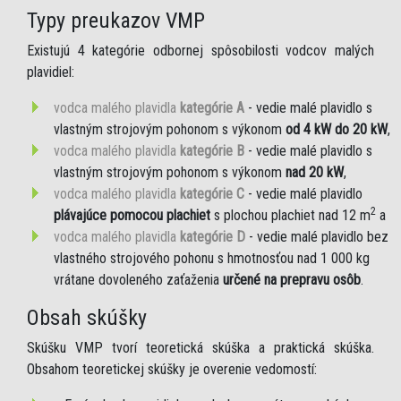
Typy preukazov VMP
Existujú 4 kategórie odbornej spôsobilosti vodcov malých
plavidiel:
vodca malého plavidla
kategórie A
- vedie malé plavidlo s
vlastným strojovým pohonom s výkonom
od 4 kW do 20 kW
,
vodca malého plavidla
kategórie B
- vedie malé plavidlo s
vlastným strojovým pohonom s výkonom
nad 20 kW
,
vodca malého plavidla
kategórie C
- vedie malé plavidlo
2
plávajúce pomocou plachiet
s plochou plachiet nad 12 m
a
vodca malého plavidla
kategórie D
- vedie malé plavidlo bez
vlastného strojového pohonu s hmotnosťou nad 1 000 kg
vrátane dovoleného zaťaženia
určené na prepravu osôb
.
Obsah skúšky
Skúšku VMP tvorí teoretická skúška a praktická skúška.
Obsahom teoretickej skúšky je overenie vedomostí: