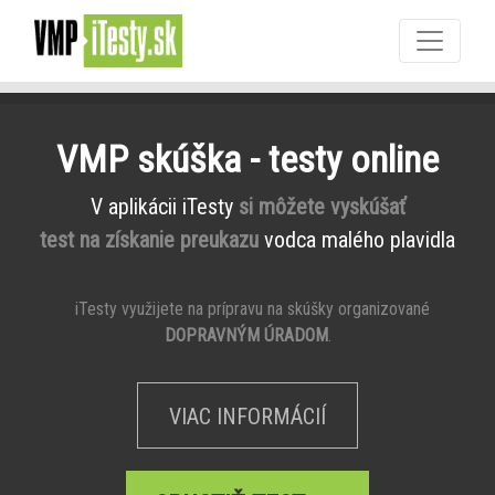
VMP skúška - testy online
V aplikácii iTesty
si môžete vyskúšať
test na získanie preukazu
vodca malého plavidla
iTesty využijete na prípravu na skúšky organizované
DOPRAVNÝM ÚRADOM
.
VIAC INFORMÁCIÍ