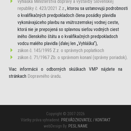
vyhláška Ministerstva dopravy a výstavby Slovenskej
republiky č. 423/2021 Z.z.
, ktorou sa ustanovujú podrobnosti
o kvalifikačných predpokladoch člena posádky plavidla
vykonávajúceho plavbu na vnútrozemskej vodnej ceste,
ktorá nie je prepojená so splavnou sieťou vodných ciest
iného členského štátu a o kvalifikačných predpokladoch
vodcu malého plavidla (ďalej len „Vyhláška“),
zákon č. 145/1995 Z.z. o správnych poplatkoch
zákon č. 71/1967 Zb. o správnom konaní (správny poriadok)
.
Viac informácii o odborných skúškach VMP nájdete na
stránkach
Dopravného úradu
.
Copyright © 2007-2026
Všetky práva vyhradené.
PREVÁDZKOVATEĽ / KONTAKT
webDesign By:
PESL.NAME