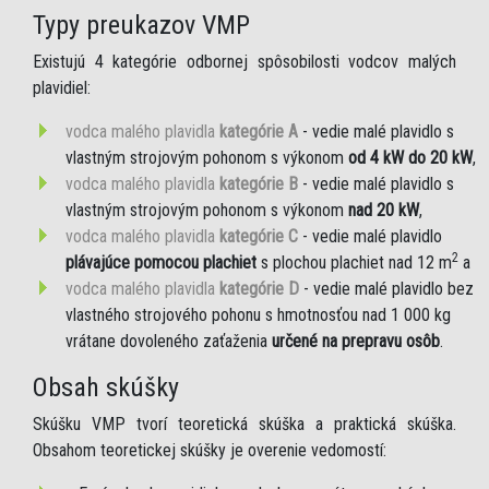
Typy preukazov VMP
Existujú 4 kategórie odbornej spôsobilosti vodcov malých
plavidiel:
vodca malého plavidla
kategórie A
- vedie malé plavidlo s
vlastným strojovým pohonom s výkonom
od 4 kW do 20 kW
,
vodca malého plavidla
kategórie B
- vedie malé plavidlo s
vlastným strojovým pohonom s výkonom
nad 20 kW
,
vodca malého plavidla
kategórie C
- vedie malé plavidlo
2
plávajúce pomocou plachiet
s plochou plachiet nad 12 m
a
vodca malého plavidla
kategórie D
- vedie malé plavidlo bez
vlastného strojového pohonu s hmotnosťou nad 1 000 kg
vrátane dovoleného zaťaženia
určené na prepravu osôb
.
Obsah skúšky
Skúšku VMP tvorí teoretická skúška a praktická skúška.
Obsahom teoretickej skúšky je overenie vedomostí: