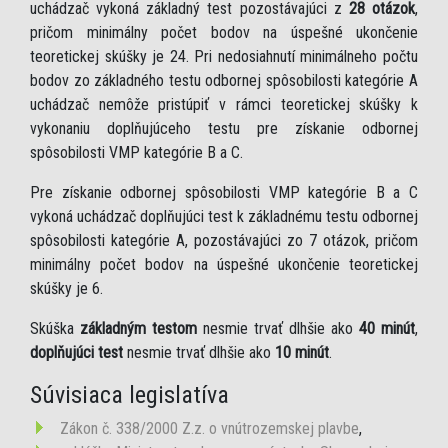
uchádzač vykoná základný test pozostávajúci z
28 otázok
,
pričom minimálny počet bodov na úspešné ukončenie
teoretickej skúšky je 24. Pri nedosiahnutí minimálneho počtu
bodov zo základného testu odbornej spôsobilosti kategórie A
uchádzač nemôže pristúpiť v rámci teoretickej skúšky k
vykonaniu doplňujúceho testu pre získanie odbornej
spôsobilosti VMP kategórie B a C.
Pre získanie odbornej spôsobilosti VMP kategórie B a C
vykoná uchádzač doplňujúci test k základnému testu odbornej
spôsobilosti kategórie A, pozostávajúci zo 7 otázok, pričom
minimálny počet bodov na úspešné ukončenie teoretickej
skúšky je 6.
Skúška
základným testom
nesmie trvať dlhšie ako
40 minút
,
doplňujúci test
nesmie trvať dlhšie ako
10 minút
.
Súvisiaca legislatíva
Zákon č. 338/2000 Z.z. o vnútrozemskej plavbe
,