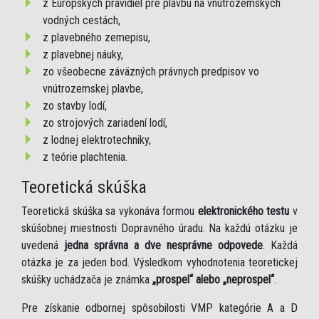
z Európskych pravidiel pre plavbu na vnútrozemských
vodných cestách,
z plavebného zemepisu,
z plavebnej náuky,
zo všeobecne záväzných právnych predpisov vo
vnútrozemskej plavbe,
zo stavby lodí,
zo strojových zariadení lodí,
z lodnej elektrotechniky,
z teórie plachtenia.
Teoretická skúška
Teoretická skúška sa vykonáva formou
elektronického testu
v
skúšobnej miestnosti Dopravného úradu. Na každú otázku je
uvedená
jedna správna a dve nesprávne odpovede
. Každá
otázka je za jeden bod. Výsledkom vyhodnotenia teoretickej
skúšky uchádzača je známka
„prospel“ alebo „neprospel“
.
Pre získanie odbornej spôsobilosti VMP kategórie A a D