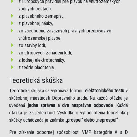
z Európskych pravidiel pre plavbu na vnútrozemských
vodných cestách,
z plavebného zemepisu,
z plavebnej náuky,
zo všeobecne záväzných právnych predpisov vo
vnútrozemskej plavbe,
zo stavby lodí,
zo strojových zariadení lodí,
z lodnej elektrotechniky,
z teórie plachtenia.
Teoretická skúška
Teoretická skúška sa vykonáva formou
elektronického testu
v
skúšobnej miestnosti Dopravného úradu. Na každú otázku je
uvedená
jedna správna a dve nesprávne odpovede
. Každá
otázka je za jeden bod. Výsledkom vyhodnotenia teoretickej
skúšky uchádzača je známka
„prospel“ alebo „neprospel“
.
Pre získanie odbornej spôsobilosti VMP kategórie A a D