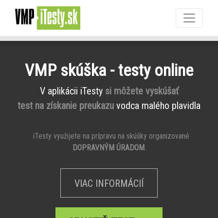
VMP skúška - testy online
V aplikácii iTesty
si môžete vyskúšať
test na získanie preukazu
vodca malého plavidla
iTesty využijete na prípravu na skúšky organizované
DOPRAVNÝM ÚRADOM
.
VIAC INFORMÁCIÍ