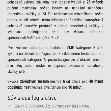
uchádzač vykoná základný test pozostávajúci z
28 otázok
,
pričom minimálny počet bodov na úspešné ukončenie
teoretickej skúšky je 24. Pri nedosiahnutí minimálneho počtu
bodov zo základného testu odbornej spôsobilosti kategórie A
uchádzač nemôže pristúpiť v rámci teoretickej skúšky k
vykonaniu doplňujúceho testu pre získanie odbornej
spôsobilosti VMP kategórie B a C.
Pre získanie odbornej spôsobilosti VMP kategórie B a C
vykoná uchádzač doplňujúci test k základnému testu odbornej
spôsobilosti kategórie A, pozostávajúci zo 7 otázok, pričom
minimálny počet bodov na úspešné ukončenie teoretickej
skúšky je 6.
Skúška
základným testom
nesmie trvať dlhšie ako
40 minút
,
doplňujúci test
nesmie trvať dlhšie ako
10 minút
.
Súvisiaca legislatíva
Zákon č. 338/2000 Z.z. o vnútrozemskej plavbe
,