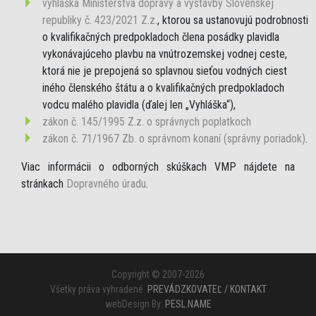
vyhláška Ministerstva dopravy a výstavby Slovenskej
republiky č. 423/2021 Z.z.
, ktorou sa ustanovujú podrobnosti
o kvalifikačných predpokladoch člena posádky plavidla
vykonávajúceho plavbu na vnútrozemskej vodnej ceste,
ktorá nie je prepojená so splavnou sieťou vodných ciest
iného členského štátu a o kvalifikačných predpokladoch
vodcu malého plavidla (ďalej len „Vyhláška“),
zákon č. 145/1995 Z.z. o správnych poplatkoch
zákon č. 71/1967 Zb. o správnom konaní (správny poriadok)
.
Viac informácii o odborných skúškach VMP nájdete na
stránkach
Dopravného úradu
.
Copyright © 2007-2026
Všetky práva vyhradené.
PREVÁDZKOVATEĽ / KONTAKT
webDesign By:
PESL.NAME