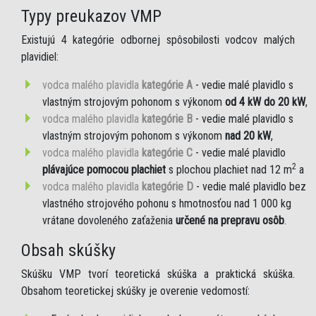
Typy preukazov VMP
Existujú 4 kategórie odbornej spôsobilosti vodcov malých
plavidiel:
vodca malého plavidla
kategórie A
- vedie malé plavidlo s
vlastným strojovým pohonom s výkonom
od 4 kW do 20 kW
,
vodca malého plavidla
kategórie B
- vedie malé plavidlo s
vlastným strojovým pohonom s výkonom
nad 20 kW
,
vodca malého plavidla
kategórie C
- vedie malé plavidlo
2
plávajúce pomocou plachiet
s plochou plachiet nad 12 m
a
vodca malého plavidla
kategórie D
- vedie malé plavidlo bez
vlastného strojového pohonu s hmotnosťou nad 1 000 kg
vrátane dovoleného zaťaženia
určené na prepravu osôb
.
Obsah skúšky
Skúšku VMP tvorí teoretická skúška a praktická skúška.
Obsahom teoretickej skúšky je overenie vedomostí: