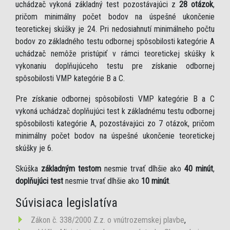
uchádzač vykoná základný test pozostávajúci z
28 otázok
,
pričom minimálny počet bodov na úspešné ukončenie
teoretickej skúšky je 24. Pri nedosiahnutí minimálneho počtu
bodov zo základného testu odbornej spôsobilosti kategórie A
uchádzač nemôže pristúpiť v rámci teoretickej skúšky k
vykonaniu doplňujúceho testu pre získanie odbornej
spôsobilosti VMP kategórie B a C.
Pre získanie odbornej spôsobilosti VMP kategórie B a C
vykoná uchádzač doplňujúci test k základnému testu odbornej
spôsobilosti kategórie A, pozostávajúci zo 7 otázok, pričom
minimálny počet bodov na úspešné ukončenie teoretickej
skúšky je 6.
Skúška
základným testom
nesmie trvať dlhšie ako
40 minút
,
doplňujúci test
nesmie trvať dlhšie ako
10 minút
.
Súvisiaca legislatíva
Zákon č. 338/2000 Z.z. o vnútrozemskej plavbe
,