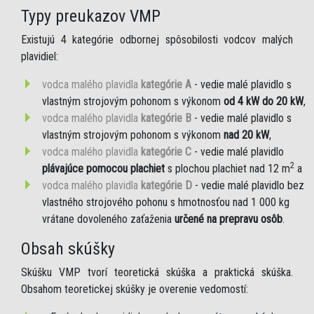
Typy preukazov VMP
Existujú 4 kategórie odbornej spôsobilosti vodcov malých
plavidiel:
vodca malého plavidla
kategórie A
- vedie malé plavidlo s
vlastným strojovým pohonom s výkonom
od 4 kW do 20 kW
,
vodca malého plavidla
kategórie B
- vedie malé plavidlo s
vlastným strojovým pohonom s výkonom
nad 20 kW
,
vodca malého plavidla
kategórie C
- vedie malé plavidlo
2
plávajúce pomocou plachiet
s plochou plachiet nad 12 m
a
vodca malého plavidla
kategórie D
- vedie malé plavidlo bez
vlastného strojového pohonu s hmotnosťou nad 1 000 kg
vrátane dovoleného zaťaženia
určené na prepravu osôb
.
Obsah skúšky
Skúšku VMP tvorí teoretická skúška a praktická skúška.
Obsahom teoretickej skúšky je overenie vedomostí: