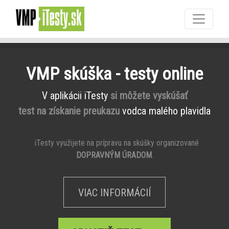
VMP skúška - testy online
V aplikácii iTesty
si môžete vyskúšať
test na získanie preukazu
vodca malého plavidla
iTesty využijete na prípravu na skúšky organizované
DOPRAVNÝM ÚRADOM
.
VIAC INFORMÁCIÍ