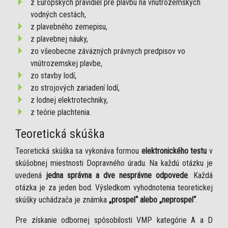
z Európskych pravidiel pre plavbu na vnútrozemských
vodných cestách,
z plavebného zemepisu,
z plavebnej náuky,
zo všeobecne záväzných právnych predpisov vo
vnútrozemskej plavbe,
zo stavby lodí,
zo strojových zariadení lodí,
z lodnej elektrotechniky,
z teórie plachtenia.
Teoretická skúška
Teoretická skúška sa vykonáva formou
elektronického testu
v
skúšobnej miestnosti Dopravného úradu. Na každú otázku je
uvedená
jedna správna a dve nesprávne odpovede
. Každá
otázka je za jeden bod. Výsledkom vyhodnotenia teoretickej
skúšky uchádzača je známka
„prospel“ alebo „neprospel“
.
Pre získanie odbornej spôsobilosti VMP kategórie A a D