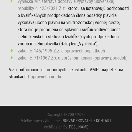
vyhláška Ministerstva dopravy a výstavby Slovenskej
republiky č. 423/2021 Z.z.
, ktorou sa ustanovujú podrobnosti
o kvalifikačných predpokladoch člena posádky plavidla
vykonávajúceho plavbu na vnútrozemskej vodnej ceste,
ktorá nie je prepojená so splavnou sieťou vodných ciest
iného členského štátu a o kvalifikačných predpokladoch
vodcu malého plavidla (ďalej len „Vyhláška“),
zákon č. 145/1995 Z.z. o správnych poplatkoch
zákon č. 71/1967 Zb. o správnom konaní (správny poriadok)
.
Viac informácii o odborných skúškach VMP nájdete na
stránkach
Dopravného úradu
.
Copyright © 2007-2026
Všetky práva vyhradené.
PREVÁDZKOVATEĽ / KONTAKT
webDesign By:
PESL.NAME