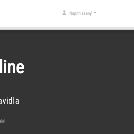
Neprihlásený
line
vidla
OM
.