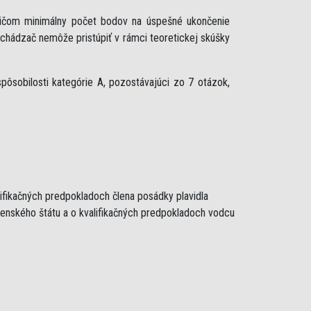
ričom minimálny počet bodov na úspešné ukončenie
uchádzač nemôže pristúpiť v rámci teoretickej skúšky
ôsobilosti kategórie A, pozostávajúci zo 7 otázok,
lifikačných predpokladoch člena posádky plavidla
lenského štátu a o kvalifikačných predpokladoch vodcu