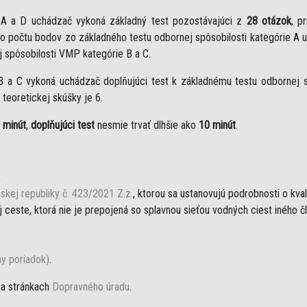
e A a D uchádzač vykoná základný test pozostávajúci z
28 otázok
, p
eho počtu bodov zo základného testu odbornej spôsobilosti kategórie A 
j spôsobilosti VMP kategórie B a C.
B a C vykoná uchádzač doplňujúci test k základnému testu odbornej sp
teoretickej skúšky je 6.
 minút
,
doplňujúci test
nesmie trvať dlhšie ako
10 minút
.
,
skej republiky č. 423/2021 Z.z.
, ktorou sa ustanovujú podrobnosti o kva
ceste, ktorá nie je prepojená so splavnou sieťou vodných ciest iného č
ny poriadok)
.
na stránkach
Dopravného úradu
.