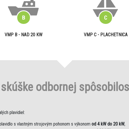
VMP B - NAD 20 KW
VMP C - PLACHETNICA
o
skúške odbornej spôsobilo
ých plavidiel:
plavidlo s vlastným strojovým pohonom s výkonom
od 4 kW do 20 kW
,