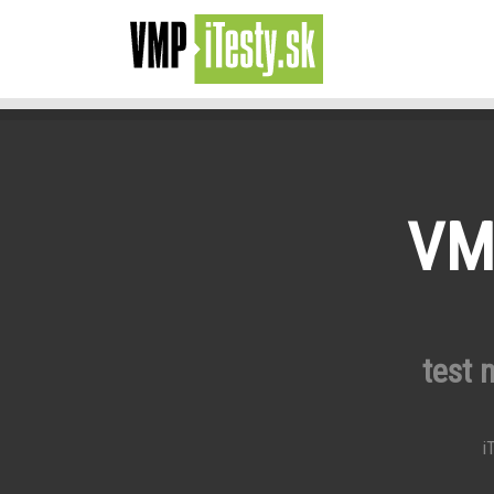
VMP
test 
iT