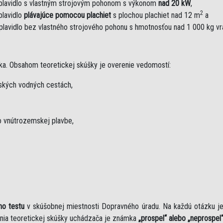
plavidlo s vlastným strojovým pohonom s výkonom
nad 20 kW
,
2
plavidlo
plávajúce pomocou plachiet
s plochou plachiet nad 12 m
a
plavidlo bez vlastného strojového pohonu s hmotnosťou nad 1 000 kg v
ka. Obsahom teoretickej skúšky je overenie vedomostí:
mských vodných cestách,
 vnútrozemskej plavbe,
ho testu
v skúšobnej miestnosti Dopravného úradu. Na každú otázku 
nia teoretickej skúšky uchádzača je známka
„prospel“ alebo „neprospel