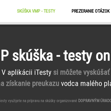
SKÚŠKA VMP - TESTY
(CURRENT)
PREZERANIE OTÁZOK
 skúška - testy on
V aplikácii iTesty
si môžete vyskúšať
na získanie preukazu
vodca malého pla
esty využijete na prípravu na skúšky organizované
DOPRAVNÝM ÚRAD