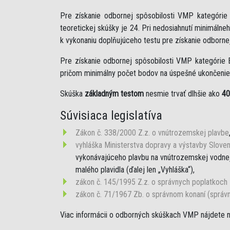
Pre získanie odbornej spôsobilosti VMP kategóri
teoretickej skúšky je 24. Pri nedosiahnutí minimáln
k vykonaniu doplňujúceho testu pre získanie odborne
Pre získanie odbornej spôsobilosti VMP kategórie 
pričom minimálny počet bodov na úspešné ukončenie 
Skúška
základným testom
nesmie trvať dlhšie ako
40
Súvisiaca legislatíva
Zákon č. 338/2000 Z.z. o vnútrozemskej plavbe
vyhláška Ministerstva dopravy a výstavby Sloven
vykonávajúceho plavbu na vnútrozemskej vodnej 
malého plavidla (ďalej len „Vyhláška“),
zákon č. 145/1995 Z.z. o správnych poplatkoch
zákon č. 71/1967 Zb. o správnom konaní (správ
Viac informácii o odborných skúškach VMP nájdete 