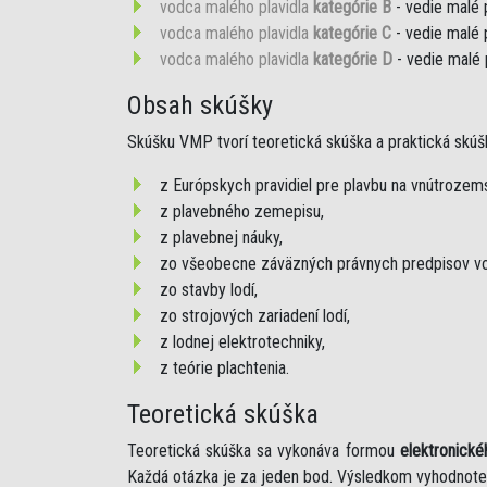
vodca malého plavidla
kategórie B
- vedie malé 
vodca malého plavidla
kategórie C
- vedie malé 
vodca malého plavidla
kategórie D
- vedie malé 
Obsah skúšky
Skúšku VMP tvorí teoretická skúška a praktická skúš
z Európskych pravidiel pre plavbu na vnútroze
z plavebného zemepisu,
z plavebnej náuky,
zo všeobecne záväzných právnych predpisov vo
zo stavby lodí,
zo strojových zariadení lodí,
z lodnej elektrotechniky,
z teórie plachtenia.
Teoretická skúška
Teoretická skúška sa vykonáva formou
elektronické
Každá otázka je za jeden bod. Výsledkom vyhodnote