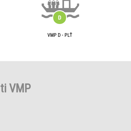
VMP D - PLŤ
sti VMP