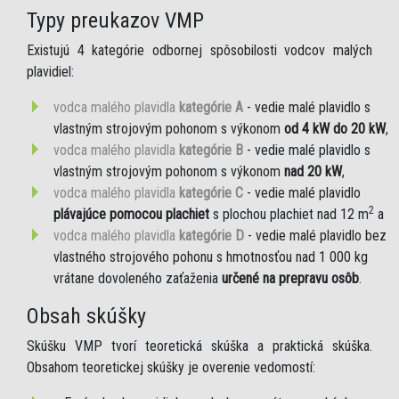
Typy preukazov VMP
Existujú 4 kategórie odbornej spôsobilosti vodcov malých
plavidiel:
vodca malého plavidla
kategórie A
- vedie malé plavidlo s
vlastným strojovým pohonom s výkonom
od 4 kW do 20 kW
,
vodca malého plavidla
kategórie B
- vedie malé plavidlo s
vlastným strojovým pohonom s výkonom
nad 20 kW
,
vodca malého plavidla
kategórie C
- vedie malé plavidlo
2
plávajúce pomocou plachiet
s plochou plachiet nad 12 m
a
vodca malého plavidla
kategórie D
- vedie malé plavidlo bez
vlastného strojového pohonu s hmotnosťou nad 1 000 kg
vrátane dovoleného zaťaženia
určené na prepravu osôb
.
Obsah skúšky
Skúšku VMP tvorí teoretická skúška a praktická skúška.
Obsahom teoretickej skúšky je overenie vedomostí: