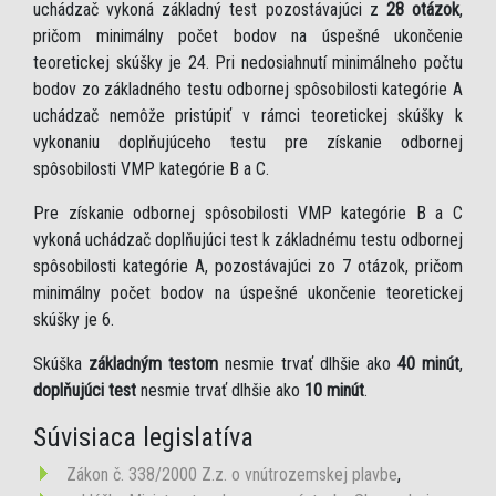
uchádzač vykoná základný test pozostávajúci z
28 otázok
,
pričom minimálny počet bodov na úspešné ukončenie
teoretickej skúšky je 24. Pri nedosiahnutí minimálneho počtu
bodov zo základného testu odbornej spôsobilosti kategórie A
uchádzač nemôže pristúpiť v rámci teoretickej skúšky k
vykonaniu doplňujúceho testu pre získanie odbornej
spôsobilosti VMP kategórie B a C.
Pre získanie odbornej spôsobilosti VMP kategórie B a C
vykoná uchádzač doplňujúci test k základnému testu odbornej
spôsobilosti kategórie A, pozostávajúci zo 7 otázok, pričom
minimálny počet bodov na úspešné ukončenie teoretickej
skúšky je 6.
Skúška
základným testom
nesmie trvať dlhšie ako
40 minút
,
doplňujúci test
nesmie trvať dlhšie ako
10 minút
.
Súvisiaca legislatíva
Zákon č. 338/2000 Z.z. o vnútrozemskej plavbe
,