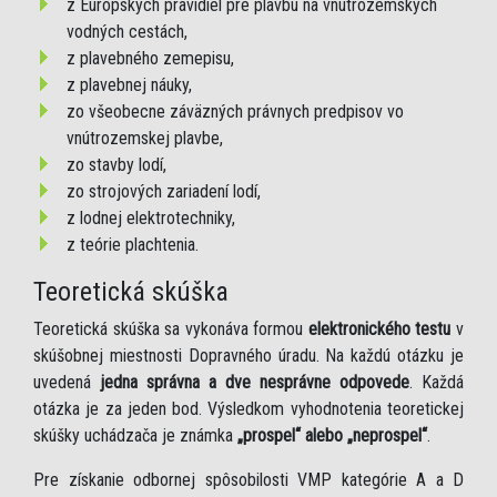
z Európskych pravidiel pre plavbu na vnútrozemských
vodných cestách,
z plavebného zemepisu,
z plavebnej náuky,
zo všeobecne záväzných právnych predpisov vo
vnútrozemskej plavbe,
zo stavby lodí,
zo strojových zariadení lodí,
z lodnej elektrotechniky,
z teórie plachtenia.
Teoretická skúška
Teoretická skúška sa vykonáva formou
elektronického testu
v
skúšobnej miestnosti Dopravného úradu. Na každú otázku je
uvedená
jedna správna a dve nesprávne odpovede
. Každá
otázka je za jeden bod. Výsledkom vyhodnotenia teoretickej
skúšky uchádzača je známka
„prospel“ alebo „neprospel“
.
Pre získanie odbornej spôsobilosti VMP kategórie A a D