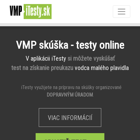
VMP skúška - testy online
V aplikácii iTesty
si môžete vyskúšať
test na získanie preukazu
vodca malého plavidla
iTesty využijete na prípravu na skúšky organizované
DOPRAVNÝM ÚRADOM
.
VIAC INFORMÁCIÍ