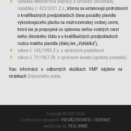
vyhláška Ministerstva dopravy a výstavby Slovenskej
republiky č. 423/2021 Z.z.
, ktorou sa ustanovujú podrobnosti
o kvalifikačných predpokladoch člena posádky plavidla
vykonávajúceho plavbu na vnútrozemskej vodnej ceste,
ktorá nie je prepojená so splavnou sieťou vodných ciest
iného členského štátu a o kvalifikačných predpokladoch
vodcu malého plavidla (ďalej len „Vyhláška“),
zákon č. 145/1995 Z.z. o správnych poplatkoch
zákon č. 71/1967 Zb. o správnom konaní (správny poriadok)
.
Viac informácii o odborných skúškach VMP nájdete na
stránkach
Dopravného úradu
.
Copyright © 2007-2026
Všetky práva vyhradené.
PREVÁDZKOVATEĽ / KONTAKT
webDesign By:
PESL.NAME