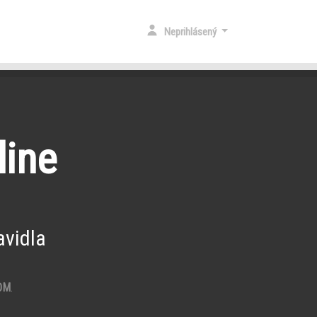
Neprihlásený
line
vidla
OM
.