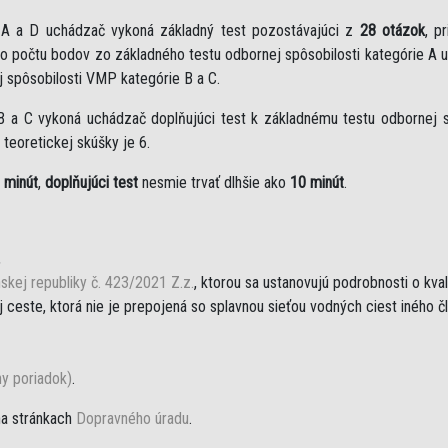
e A a D uchádzač vykoná základný test pozostávajúci z
28 otázok
, p
eho počtu bodov zo základného testu odbornej spôsobilosti kategórie A 
j spôsobilosti VMP kategórie B a C.
B a C vykoná uchádzač doplňujúci test k základnému testu odbornej sp
teoretickej skúšky je 6.
 minút
,
doplňujúci test
nesmie trvať dlhšie ako
10 minút
.
,
skej republiky č. 423/2021 Z.z.
, ktorou sa ustanovujú podrobnosti o kva
ceste, ktorá nie je prepojená so splavnou sieťou vodných ciest iného č
ny poriadok)
.
na stránkach
Dopravného úradu
.