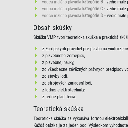
vodca malého plavidla
kategórie B
- vedie malé 
vodca malého plavidla
kategórie C
- vedie malé 
vodca malého plavidla
kategórie D
- vedie malé 
Obsah skúšky
Skúšku VMP tvorí teoretická skúška a praktická skúš
z Európskych pravidiel pre plavbu na vnútroze
z plavebného zemepisu,
z plavebnej náuky,
zo všeobecne záväzných právnych predpisov vo
zo stavby lodí,
zo strojových zariadení lodí,
z lodnej elektrotechniky,
z teórie plachtenia.
Teoretická skúška
Teoretická skúška sa vykonáva formou
elektronické
Každá otázka je za jeden bod. Výsledkom vyhodnote