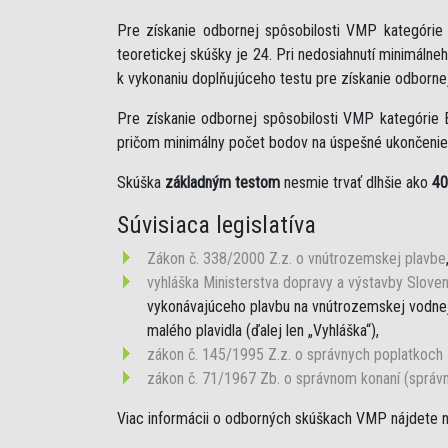
Pre získanie odbornej spôsobilosti VMP kategóri
teoretickej skúšky je 24. Pri nedosiahnutí minimáln
k vykonaniu doplňujúceho testu pre získanie odborne
Pre získanie odbornej spôsobilosti VMP kategórie 
pričom minimálny počet bodov na úspešné ukončenie 
Skúška
základným testom
nesmie trvať dlhšie ako
40
Súvisiaca legislatíva
Zákon č. 338/2000 Z.z. o vnútrozemskej plavbe
vyhláška Ministerstva dopravy a výstavby Sloven
vykonávajúceho plavbu na vnútrozemskej vodnej 
malého plavidla (ďalej len „Vyhláška“),
zákon č. 145/1995 Z.z. o správnych poplatkoch
zákon č. 71/1967 Zb. o správnom konaní (správ
Viac informácii o odborných skúškach VMP nájdete 