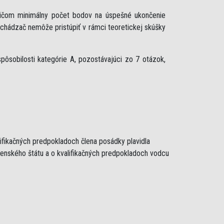
ričom minimálny počet bodov na úspešné ukončenie
uchádzač nemôže pristúpiť v rámci teoretickej skúšky
ôsobilosti kategórie A, pozostávajúci zo 7 otázok,
lifikačných predpokladoch člena posádky plavidla
lenského štátu a o kvalifikačných predpokladoch vodcu