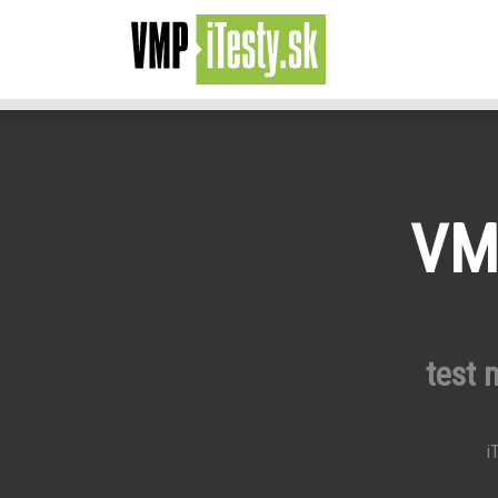
VMP
test 
iT