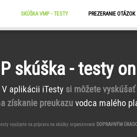
SKÚŠKA VMP - TESTY
(CURRENT)
PREZERANIE OTÁZOK
 skúška - testy on
V aplikácii iTesty
si môžete vyskúšať
na získanie preukazu
vodca malého pla
esty využijete na prípravu na skúšky organizované
DOPRAVNÝM ÚRAD