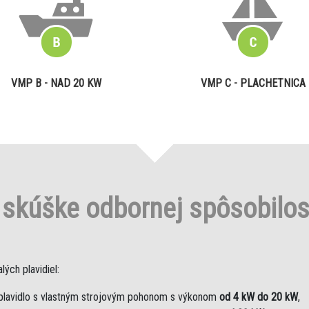
VMP B - NAD 20 KW
VMP C - PLACHETNICA
o
skúške odbornej spôsobilo
ých plavidiel:
plavidlo s vlastným strojovým pohonom s výkonom
od 4 kW do 20 kW
,