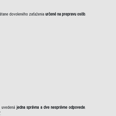
rátane dovoleného zaťaženia
určené na prepravu osôb
.
je uvedená
jedna správna a dve nesprávne odpovede
.
“
.