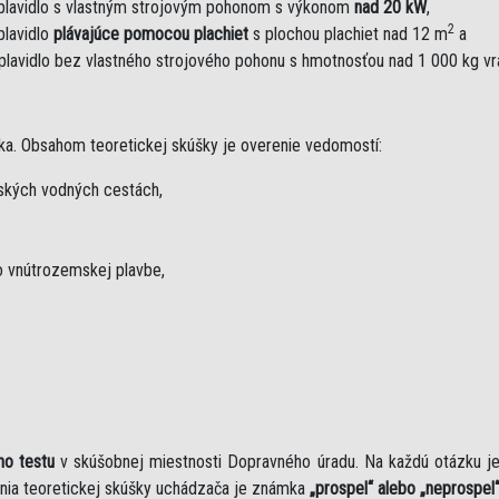
plavidlo s vlastným strojovým pohonom s výkonom
nad 20 kW
,
2
plavidlo
plávajúce pomocou plachiet
s plochou plachiet nad 12 m
a
plavidlo bez vlastného strojového pohonu s hmotnosťou nad 1 000 kg v
ka. Obsahom teoretickej skúšky je overenie vedomostí:
mských vodných cestách,
 vnútrozemskej plavbe,
ho testu
v skúšobnej miestnosti Dopravného úradu. Na každú otázku 
nia teoretickej skúšky uchádzača je známka
„prospel“ alebo „neprospel