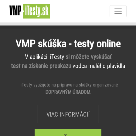
VMP skúška - testy online
V aplikácii iTesty
si môžete vyskúšať
test na získanie preukazu
vodca malého plavidla
iTesty využijete na prípravu na skúšky organizované
DOPRAVNÝM ÚRADOM
.
VIAC INFORMÁCIÍ