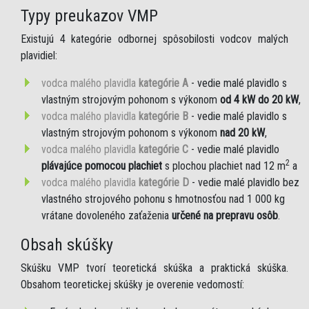
Typy preukazov VMP
Existujú 4 kategórie odbornej spôsobilosti vodcov malých
plavidiel:
vodca malého plavidla
kategórie A
- vedie malé plavidlo s
vlastným strojovým pohonom s výkonom
od 4 kW do 20 kW
,
vodca malého plavidla
kategórie B
- vedie malé plavidlo s
vlastným strojovým pohonom s výkonom
nad 20 kW
,
vodca malého plavidla
kategórie C
- vedie malé plavidlo
2
plávajúce pomocou plachiet
s plochou plachiet nad 12 m
a
vodca malého plavidla
kategórie D
- vedie malé plavidlo bez
vlastného strojového pohonu s hmotnosťou nad 1 000 kg
vrátane dovoleného zaťaženia
určené na prepravu osôb
.
Obsah skúšky
Skúšku VMP tvorí teoretická skúška a praktická skúška.
Obsahom teoretickej skúšky je overenie vedomostí: