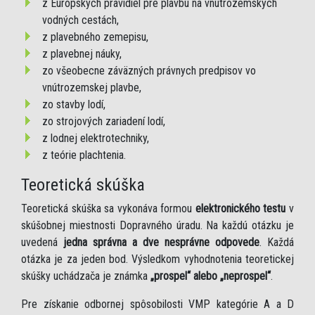
z Európskych pravidiel pre plavbu na vnútrozemských
vodných cestách,
z plavebného zemepisu,
z plavebnej náuky,
zo všeobecne záväzných právnych predpisov vo
vnútrozemskej plavbe,
zo stavby lodí,
zo strojových zariadení lodí,
z lodnej elektrotechniky,
z teórie plachtenia.
Teoretická skúška
Teoretická skúška sa vykonáva formou
elektronického testu
v
skúšobnej miestnosti Dopravného úradu. Na každú otázku je
uvedená
jedna správna a dve nesprávne odpovede
. Každá
otázka je za jeden bod. Výsledkom vyhodnotenia teoretickej
skúšky uchádzača je známka
„prospel“ alebo „neprospel“
.
Pre získanie odbornej spôsobilosti VMP kategórie A a D