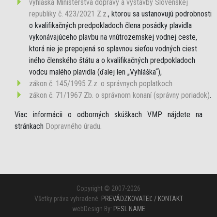
vyhláška Ministerstva dopravy a výstavby Slovenskej
republiky č. 423/2021 Z.z.
, ktorou sa ustanovujú podrobnosti
o kvalifikačných predpokladoch člena posádky plavidla
vykonávajúceho plavbu na vnútrozemskej vodnej ceste,
ktorá nie je prepojená so splavnou sieťou vodných ciest
iného členského štátu a o kvalifikačných predpokladoch
vodcu malého plavidla (ďalej len „Vyhláška“),
zákon č. 145/1995 Z.z. o správnych poplatkoch
zákon č. 71/1967 Zb. o správnom konaní (správny poriadok)
.
Viac informácii o odborných skúškach VMP nájdete na
stránkach
Dopravného úradu
.
Copyright © 2007-2026
Všetky práva vyhradené.
PREVÁDZKOVATEĽ / KONTAKT
webDesign By:
PESL.NAME