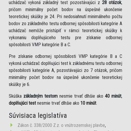
uchádzač vykoná základný test pozostávajúci z
28 otázok
,
pričom minimálny počet bodov na úspešné ukončenie
teoretickej skúšky je 24. Pri nedosiahnutí minimálneho počtu
bodov zo základného testu odbornej spôsobilosti kategórie A
uchádzač nemôže pristúpiť v rámci teoretickej skúšky k
vykonaniu doplňujúceho testu pre získanie odbornej
spôsobilosti VMP kategórie B a C.
Pre získanie odbornej spôsobilosti VMP kategórie B a C
vykoná uchádzač doplňujúci test k základnému testu odbornej
spôsobilosti kategórie A, pozostávajúci zo 7 otázok, pričom
minimálny počet bodov na úspešné ukončenie teoretickej
skúšky je 6.
Skúška
základným testom
nesmie trvať dlhšie ako
40 minút
,
doplňujúci test
nesmie trvať dlhšie ako
10 minút
.
Súvisiaca legislatíva
Zákon č. 338/2000 Z.z. o vnútrozemskej plavbe
,