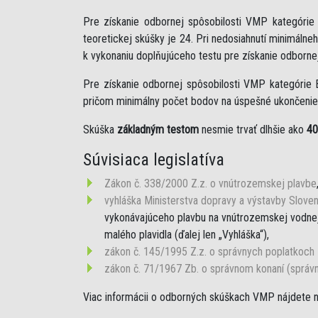
Pre získanie odbornej spôsobilosti VMP kategóri
teoretickej skúšky je 24. Pri nedosiahnutí minimáln
k vykonaniu doplňujúceho testu pre získanie odborne
Pre získanie odbornej spôsobilosti VMP kategórie 
pričom minimálny počet bodov na úspešné ukončenie 
Skúška
základným testom
nesmie trvať dlhšie ako
40
Súvisiaca legislatíva
Zákon č. 338/2000 Z.z. o vnútrozemskej plavbe
vyhláška Ministerstva dopravy a výstavby Sloven
vykonávajúceho plavbu na vnútrozemskej vodnej 
malého plavidla (ďalej len „Vyhláška“),
zákon č. 145/1995 Z.z. o správnych poplatkoch
zákon č. 71/1967 Zb. o správnom konaní (správ
Viac informácii o odborných skúškach VMP nájdete 