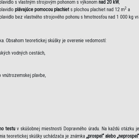
plavidlo s vlastným strojovým pohonom s výkonom
nad 20 kW
,
2
plavidlo
plávajúce pomocou plachiet
s plochou plachiet nad 12 m
a
plavidlo bez vlastného strojového pohonu s hmotnosťou nad 1 000 kg v
ka. Obsahom teoretickej skúšky je overenie vedomostí:
mských vodných cestách,
 vnútrozemskej plavbe,
ho testu
v skúšobnej miestnosti Dopravného úradu. Na každú otázku 
nia teoretickej skúšky uchádzača je známka
„prospel“ alebo „neprospel