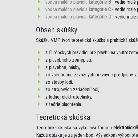
vodca malého plavidla
kategórie B
- vedie malé 
vodca malého plavidla
kategórie C
- vedie malé 
vodca malého plavidla
kategórie D
- vedie malé 
Obsah skúšky
Skúšku VMP tvorí teoretická skúška a praktická skúš
z Európskych pravidiel pre plavbu na vnútroze
z plavebného zemepisu,
z plavebnej náuky,
zo všeobecne záväzných právnych predpisov vo
zo stavby lodí,
zo strojových zariadení lodí,
z lodnej elektrotechniky,
z teórie plachtenia.
Teoretická skúška
Teoretická skúška sa vykonáva formou
elektronické
Každá otázka je za jeden bod. Výsledkom vyhodnote