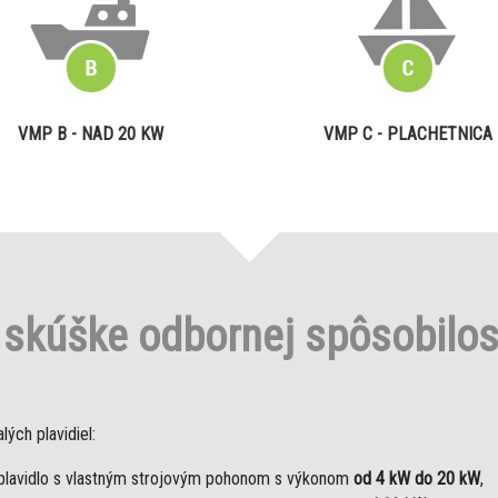
VMP B - NAD 20 KW
VMP C - PLACHETNICA
o
skúške odbornej spôsobilo
ých plavidiel:
plavidlo s vlastným strojovým pohonom s výkonom
od 4 kW do 20 kW
,