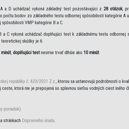
e A a D uchádzač vykoná základný test pozostávajúci z
28 otázok
, p
eho počtu bodov zo základného testu odbornej spôsobilosti kategórie A 
j spôsobilosti VMP kategórie B a C.
B a C vykoná uchádzač doplňujúci test k základnému testu odbornej sp
teoretickej skúšky je 6.
 minút
,
doplňujúci test
nesmie trvať dlhšie ako
10 minút
.
,
skej republiky č. 423/2021 Z.z.
, ktorou sa ustanovujú podrobnosti o kva
ceste, ktorá nie je prepojená so splavnou sieťou vodných ciest iného č
ny poriadok)
.
na stránkach
Dopravného úradu
.