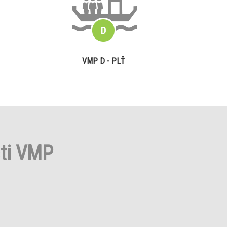
VMP D - PLŤ
sti VMP