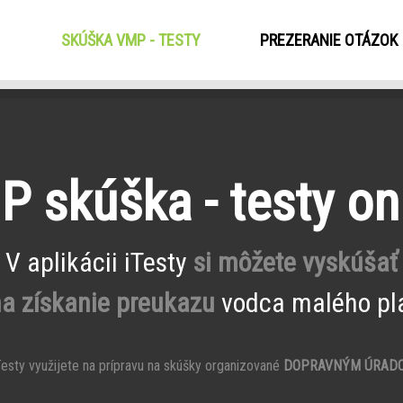
SKÚŠKA VMP - TESTY
(CURRENT)
PREZERANIE OTÁZOK
 skúška - testy on
V aplikácii iTesty
si môžete vyskúšať
na získanie preukazu
vodca malého pla
esty využijete na prípravu na skúšky organizované
DOPRAVNÝM ÚRAD