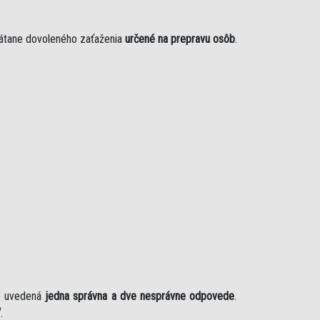
rátane dovoleného zaťaženia
určené na prepravu osôb
.
je uvedená
jedna správna a dve nesprávne odpovede
.
“
.