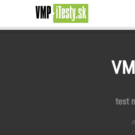
VMP
test 
iT