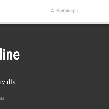
Neprihlásený
line
vidla
OM
.