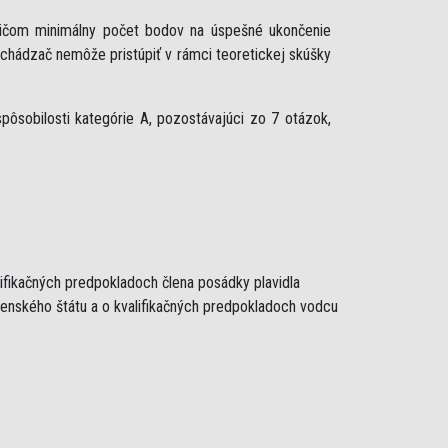
ričom minimálny počet bodov na úspešné ukončenie
uchádzač nemôže pristúpiť v rámci teoretickej skúšky
ôsobilosti kategórie A, pozostávajúci zo 7 otázok,
lifikačných predpokladoch člena posádky plavidla
lenského štátu a o kvalifikačných predpokladoch vodcu