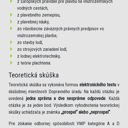
z Európskych pravidiel pre plavbu na vnútrozemských
vodných cestách,
z plavebného zemepisu,
z plavebnej náuky,
zo všeobecne záväzných právnych predpisov vo
vnútrozemskej plavbe,
zo stavby lodí,
zo strojových zariadení lodí,
z lodnej elektrotechniky,
z teórie plachtenia.
Teoretická skúška
Teoretická skúška sa vykonáva formou
elektronického testu
v
skúšobnej miestnosti Dopravného úradu. Na každú otázku je
uvedená
jedna správna a dve nesprávne odpovede
. Každá
otázka je za jeden bod. Výsledkom vyhodnotenia teoretickej
skúšky uchádzača je známka
„prospel“ alebo „neprospel“
.
Pre získanie odbornej spôsobilosti VMP kategórie A a D