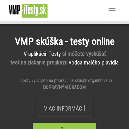
VMP skúška - testy online
V aplikácii iTesty
si môžete vyskúšať
test na získanie preukazu
vodca malého plavidla
iTesty využijete na prípravu na skúšky organizované
DOPRAVNÝM ÚRADOM
.
VIAC INFORMÁCIÍ