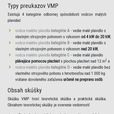
Typy preukazov VMP
Existujú 4 kategórie odbornej spôsobilosti vodcov malých
plavidiel:
vodca malého plavidla
kategórie A
- vedie malé plavidlo s
vlastným strojovým pohonom s výkonom
od 4 kW do 20 kW
,
vodca malého plavidla
kategórie B
- vedie malé plavidlo s
vlastným strojovým pohonom s výkonom
nad 20 kW
,
vodca malého plavidla
kategórie C
- vedie malé plavidlo
2
plávajúce pomocou plachiet
s plochou plachiet nad 12 m
a
vodca malého plavidla
kategórie D
- vedie malé plavidlo bez
vlastného strojového pohonu s hmotnosťou nad 1 000 kg
vrátane dovoleného zaťaženia
určené na prepravu osôb
.
Obsah skúšky
Skúšku VMP tvorí teoretická skúška a praktická skúška.
Obsahom teoretickej skúšky je overenie vedomostí: