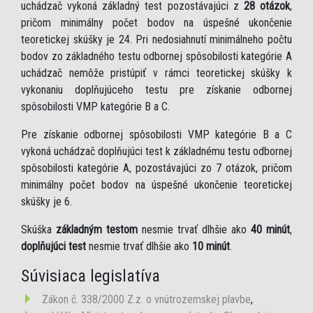
uchádzač vykoná základný test pozostávajúci z
28 otázok
,
pričom minimálny počet bodov na úspešné ukončenie
teoretickej skúšky je 24. Pri nedosiahnutí minimálneho počtu
bodov zo základného testu odbornej spôsobilosti kategórie A
uchádzač nemôže pristúpiť v rámci teoretickej skúšky k
vykonaniu doplňujúceho testu pre získanie odbornej
spôsobilosti VMP kategórie B a C.
Pre získanie odbornej spôsobilosti VMP kategórie B a C
vykoná uchádzač doplňujúci test k základnému testu odbornej
spôsobilosti kategórie A, pozostávajúci zo 7 otázok, pričom
minimálny počet bodov na úspešné ukončenie teoretickej
skúšky je 6.
Skúška
základným testom
nesmie trvať dlhšie ako
40 minút
,
doplňujúci test
nesmie trvať dlhšie ako
10 minút
.
Súvisiaca legislatíva
Zákon č. 338/2000 Z.z. o vnútrozemskej plavbe
,