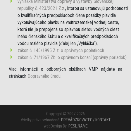
vyhláška Ministerstva dopravy a výstavby Slovenskej
republiky č. 423/2021 Z.z.
, ktorou sa ustanovujú podrobnosti
o kvalifikačných predpokladoch člena posádky plavidla
vykonávajúceho plavbu na vnútrozemskej vodnej ceste,
ktorá nie je prepojená so splavnou sieťou vodných ciest
iného členského štátu a o kvalifikačných predpokladoch
vodcu malého plavidla (ďalej len „Vyhláška“),
zákon č. 145/1995 Z.z. o správnych poplatkoch
zákon č. 71/1967 Zb. o správnom konaní (správny poriadok)
.
Viac informácii o odborných skúškach VMP nájdete na
stránkach
Dopravného úradu
.
Copyright © 2007-2026
Všetky práva vyhradené.
PREVÁDZKOVATEĽ / KONTAKT
webDesign By:
PESL.NAME