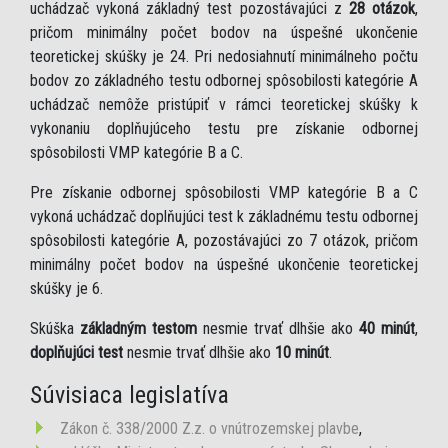
uchádzač vykoná základný test pozostávajúci z
28 otázok
,
pričom minimálny počet bodov na úspešné ukončenie
teoretickej skúšky je 24. Pri nedosiahnutí minimálneho počtu
bodov zo základného testu odbornej spôsobilosti kategórie A
uchádzač nemôže pristúpiť v rámci teoretickej skúšky k
vykonaniu doplňujúceho testu pre získanie odbornej
spôsobilosti VMP kategórie B a C.
Pre získanie odbornej spôsobilosti VMP kategórie B a C
vykoná uchádzač doplňujúci test k základnému testu odbornej
spôsobilosti kategórie A, pozostávajúci zo 7 otázok, pričom
minimálny počet bodov na úspešné ukončenie teoretickej
skúšky je 6.
Skúška
základným testom
nesmie trvať dlhšie ako
40 minút
,
doplňujúci test
nesmie trvať dlhšie ako
10 minút
.
Súvisiaca legislatíva
Zákon č. 338/2000 Z.z. o vnútrozemskej plavbe
,