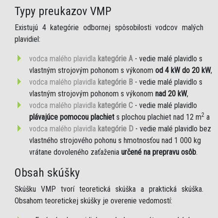
Typy preukazov VMP
Existujú 4 kategórie odbornej spôsobilosti vodcov malých
plavidiel:
vodca malého plavidla
kategórie A
- vedie malé plavidlo s
vlastným strojovým pohonom s výkonom
od 4 kW do 20 kW
,
vodca malého plavidla
kategórie B
- vedie malé plavidlo s
vlastným strojovým pohonom s výkonom
nad 20 kW
,
vodca malého plavidla
kategórie C
- vedie malé plavidlo
2
plávajúce pomocou plachiet
s plochou plachiet nad 12 m
a
vodca malého plavidla
kategórie D
- vedie malé plavidlo bez
vlastného strojového pohonu s hmotnosťou nad 1 000 kg
vrátane dovoleného zaťaženia
určené na prepravu osôb
.
Obsah skúšky
Skúšku VMP tvorí teoretická skúška a praktická skúška.
Obsahom teoretickej skúšky je overenie vedomostí: