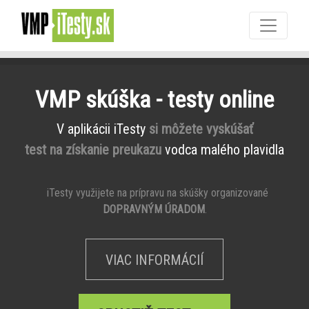
VMP skúška - testy online
V aplikácii iTesty
si môžete vyskúšať
test na získanie preukazu
vodca malého plavidla
iTesty využijete na prípravu na skúšky organizované
DOPRAVNÝM ÚRADOM
.
VIAC INFORMÁCIÍ