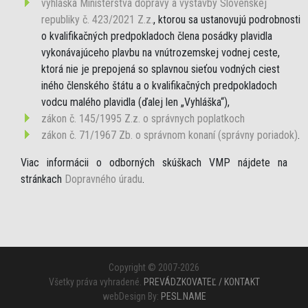
vyhláška Ministerstva dopravy a výstavby Slovenskej
republiky č. 423/2021 Z.z.
, ktorou sa ustanovujú podrobnosti
o kvalifikačných predpokladoch člena posádky plavidla
vykonávajúceho plavbu na vnútrozemskej vodnej ceste,
ktorá nie je prepojená so splavnou sieťou vodných ciest
iného členského štátu a o kvalifikačných predpokladoch
vodcu malého plavidla (ďalej len „Vyhláška“),
zákon č. 145/1995 Z.z. o správnych poplatkoch
zákon č. 71/1967 Zb. o správnom konaní (správny poriadok)
.
Viac informácii o odborných skúškach VMP nájdete na
stránkach
Dopravného úradu
.
Copyright © 2007-2026
Všetky práva vyhradené.
PREVÁDZKOVATEĽ / KONTAKT
webDesign By:
PESL.NAME