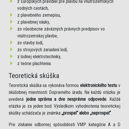
z Európskych pravidiel pre plavbu na vnútrozemských
vodných cestách,
z plavebného zemepisu,
z plavebnej náuky,
zo všeobecne záväzných právnych predpisov vo
vnútrozemskej plavbe,
zo stavby lodí,
zo strojových zariadení lodí,
z lodnej elektrotechniky,
z teórie plachtenia.
Teoretická skúška
Teoretická skúška sa vykonáva formou
elektronického testu
v
skúšobnej miestnosti Dopravného úradu. Na každú otázku je
uvedená
jedna správna a dve nesprávne odpovede
. Každá
otázka je za jeden bod. Výsledkom vyhodnotenia teoretickej
skúšky uchádzača je známka
„prospel“ alebo „neprospel“
.
Pre získanie odbornej spôsobilosti VMP kategórie A a D