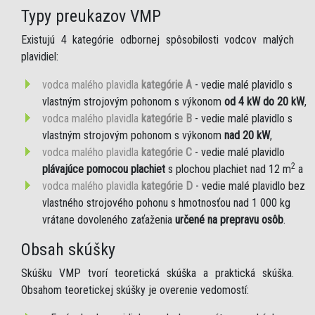
Typy preukazov VMP
Existujú 4 kategórie odbornej spôsobilosti vodcov malých
plavidiel:
vodca malého plavidla
kategórie A
- vedie malé plavidlo s
vlastným strojovým pohonom s výkonom
od 4 kW do 20 kW
,
vodca malého plavidla
kategórie B
- vedie malé plavidlo s
vlastným strojovým pohonom s výkonom
nad 20 kW
,
vodca malého plavidla
kategórie C
- vedie malé plavidlo
2
plávajúce pomocou plachiet
s plochou plachiet nad 12 m
a
vodca malého plavidla
kategórie D
- vedie malé plavidlo bez
vlastného strojového pohonu s hmotnosťou nad 1 000 kg
vrátane dovoleného zaťaženia
určené na prepravu osôb
.
Obsah skúšky
Skúšku VMP tvorí teoretická skúška a praktická skúška.
Obsahom teoretickej skúšky je overenie vedomostí: