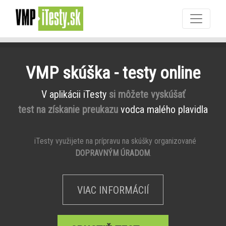
VMP skúška - testy online
V aplikácii iTesty
si môžete vyskúšať
test na získanie preukazu
vodca malého plavidla
iTesty využijete na prípravu na skúšky organizované
DOPRAVNÝM ÚRADOM
.
VIAC INFORMÁCIÍ