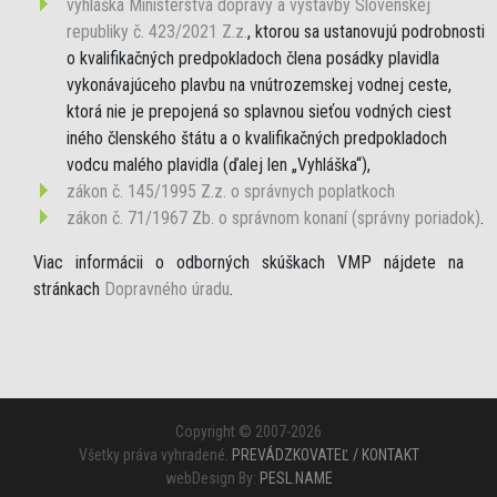
vyhláška Ministerstva dopravy a výstavby Slovenskej
republiky č. 423/2021 Z.z.
, ktorou sa ustanovujú podrobnosti
o kvalifikačných predpokladoch člena posádky plavidla
vykonávajúceho plavbu na vnútrozemskej vodnej ceste,
ktorá nie je prepojená so splavnou sieťou vodných ciest
iného členského štátu a o kvalifikačných predpokladoch
vodcu malého plavidla (ďalej len „Vyhláška“),
zákon č. 145/1995 Z.z. o správnych poplatkoch
zákon č. 71/1967 Zb. o správnom konaní (správny poriadok)
.
Viac informácii o odborných skúškach VMP nájdete na
stránkach
Dopravného úradu
.
Copyright © 2007-2026
Všetky práva vyhradené.
PREVÁDZKOVATEĽ / KONTAKT
webDesign By:
PESL.NAME