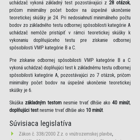
uchádzač vykoná základný test pozostávajúci z
28 otázok
,
pričom minimálny počet bodov na úspešné ukončenie
teoretickej skúšky je 24. Pri nedosiahnutí minimálneho počtu
bodov zo základného testu odbornej spôsobilosti kategórie A
uchádzač nemôže pristúpiť v rámci teoretickej skúšky k
vykonaniu doplňujúceho testu pre získanie odbornej
spôsobilosti VMP kategórie B a C.
Pre získanie odbornej spôsobilosti VMP kategórie B a C
vykoná uchádzač doplňujúci test k základnému testu odbornej
spôsobilosti kategórie A, pozostávajúci zo 7 otázok, pričom
minimálny počet bodov na úspešné ukončenie teoretickej
skúšky je 6.
Skúška
základným testom
nesmie trvať dlhšie ako
40 minút
,
doplňujúci test
nesmie trvať dlhšie ako
10 minút
.
Súvisiaca legislatíva
Zákon č. 338/2000 Z.z. o vnútrozemskej plavbe
,