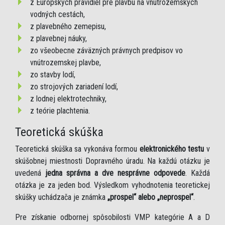
z Európskych pravidiel pre plavbu na vnútrozemských
vodných cestách,
z plavebného zemepisu,
z plavebnej náuky,
zo všeobecne záväzných právnych predpisov vo
vnútrozemskej plavbe,
zo stavby lodí,
zo strojových zariadení lodí,
z lodnej elektrotechniky,
z teórie plachtenia.
Teoretická skúška
Teoretická skúška sa vykonáva formou
elektronického testu
v
skúšobnej miestnosti Dopravného úradu. Na každú otázku je
uvedená
jedna správna a dve nesprávne odpovede
. Každá
otázka je za jeden bod. Výsledkom vyhodnotenia teoretickej
skúšky uchádzača je známka
„prospel“ alebo „neprospel“
.
Pre získanie odbornej spôsobilosti VMP kategórie A a D