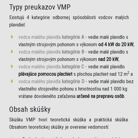
Typy preukazov VMP
Existujú 4 kategórie odbornej spôsobilosti vodcov malých
plavidiel:
vodca malého plavidla
kategórie A
- vedie malé plavidlo s
vlastným strojovým pohonom s výkonom
od 4 kW do 20 kW
,
vodca malého plavidla
kategórie B
- vedie malé plavidlo s
vlastným strojovým pohonom s výkonom
nad 20 kW
,
vodca malého plavidla
kategórie C
- vedie malé plavidlo
2
plávajúce pomocou plachiet
s plochou plachiet nad 12 m
a
vodca malého plavidla
kategórie D
- vedie malé plavidlo bez
vlastného strojového pohonu s hmotnosťou nad 1 000 kg
vrátane dovoleného zaťaženia
určené na prepravu osôb
.
Obsah skúšky
Skúšku VMP tvorí teoretická skúška a praktická skúška.
Obsahom teoretickej skúšky je overenie vedomostí: