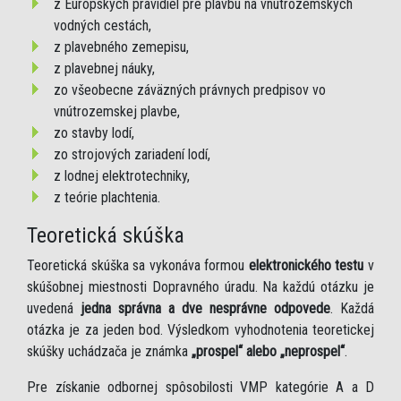
z Európskych pravidiel pre plavbu na vnútrozemských
vodných cestách,
z plavebného zemepisu,
z plavebnej náuky,
zo všeobecne záväzných právnych predpisov vo
vnútrozemskej plavbe,
zo stavby lodí,
zo strojových zariadení lodí,
z lodnej elektrotechniky,
z teórie plachtenia.
Teoretická skúška
Teoretická skúška sa vykonáva formou
elektronického testu
v
skúšobnej miestnosti Dopravného úradu. Na každú otázku je
uvedená
jedna správna a dve nesprávne odpovede
. Každá
otázka je za jeden bod. Výsledkom vyhodnotenia teoretickej
skúšky uchádzača je známka
„prospel“ alebo „neprospel“
.
Pre získanie odbornej spôsobilosti VMP kategórie A a D