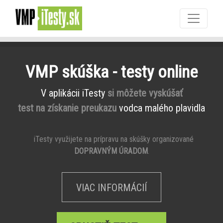
VMP skúška - testy online
V aplikácii iTesty
si môžete vyskúšať
test na získanie preukazu
vodca malého plavidla
iTesty využijete na prípravu na skúšky organizované
DOPRAVNÝM ÚRADOM
.
VIAC INFORMÁCIÍ