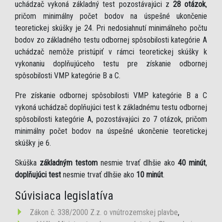
uchádzač vykoná základný test pozostávajúci z
28 otázok
,
pričom minimálny počet bodov na úspešné ukončenie
teoretickej skúšky je 24. Pri nedosiahnutí minimálneho počtu
bodov zo základného testu odbornej spôsobilosti kategórie A
uchádzač nemôže pristúpiť v rámci teoretickej skúšky k
vykonaniu doplňujúceho testu pre získanie odbornej
spôsobilosti VMP kategórie B a C.
Pre získanie odbornej spôsobilosti VMP kategórie B a C
vykoná uchádzač doplňujúci test k základnému testu odbornej
spôsobilosti kategórie A, pozostávajúci zo 7 otázok, pričom
minimálny počet bodov na úspešné ukončenie teoretickej
skúšky je 6.
Skúška
základným testom
nesmie trvať dlhšie ako
40 minút
,
doplňujúci test
nesmie trvať dlhšie ako
10 minút
.
Súvisiaca legislatíva
Zákon č. 338/2000 Z.z. o vnútrozemskej plavbe
,