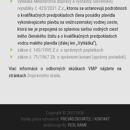
vyhláška Ministerstva dopravy a výstavby Slovenskej
republiky č. 423/2021 Z.z.
, ktorou sa ustanovujú podrobnosti
o kvalifikačných predpokladoch člena posádky plavidla
vykonávajúceho plavbu na vnútrozemskej vodnej ceste,
ktorá nie je prepojená so splavnou sieťou vodných ciest
iného členského štátu a o kvalifikačných predpokladoch
vodcu malého plavidla (ďalej len „Vyhláška“),
zákon č. 145/1995 Z.z. o správnych poplatkoch
zákon č. 71/1967 Zb. o správnom konaní (správny poriadok)
.
Viac informácii o odborných skúškach VMP nájdete na
stránkach
Dopravného úradu
.
Copyright © 2007-2026
Všetky práva vyhradené.
PREVÁDZKOVATEĽ / KONTAKT
webDesign By:
PESL.NAME