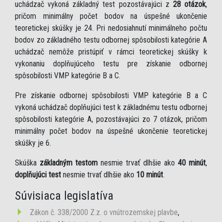
uchádzač vykoná základný test pozostávajúci z
28 otázok
,
pričom minimálny počet bodov na úspešné ukončenie
teoretickej skúšky je 24. Pri nedosiahnutí minimálneho počtu
bodov zo základného testu odbornej spôsobilosti kategórie A
uchádzač nemôže pristúpiť v rámci teoretickej skúšky k
vykonaniu doplňujúceho testu pre získanie odbornej
spôsobilosti VMP kategórie B a C.
Pre získanie odbornej spôsobilosti VMP kategórie B a C
vykoná uchádzač doplňujúci test k základnému testu odbornej
spôsobilosti kategórie A, pozostávajúci zo 7 otázok, pričom
minimálny počet bodov na úspešné ukončenie teoretickej
skúšky je 6.
Skúška
základným testom
nesmie trvať dlhšie ako
40 minút
,
doplňujúci test
nesmie trvať dlhšie ako
10 minút
.
Súvisiaca legislatíva
Zákon č. 338/2000 Z.z. o vnútrozemskej plavbe
,