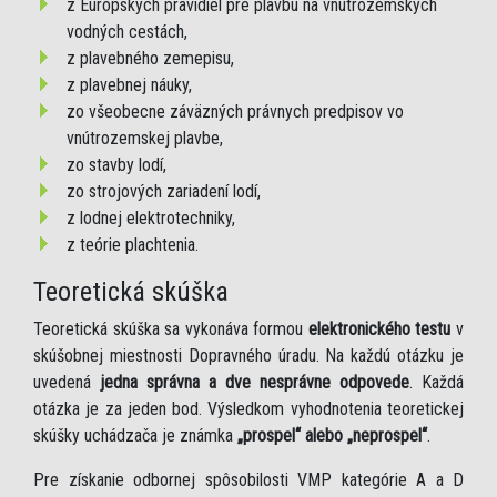
z Európskych pravidiel pre plavbu na vnútrozemských
vodných cestách,
z plavebného zemepisu,
z plavebnej náuky,
zo všeobecne záväzných právnych predpisov vo
vnútrozemskej plavbe,
zo stavby lodí,
zo strojových zariadení lodí,
z lodnej elektrotechniky,
z teórie plachtenia.
Teoretická skúška
Teoretická skúška sa vykonáva formou
elektronického testu
v
skúšobnej miestnosti Dopravného úradu. Na každú otázku je
uvedená
jedna správna a dve nesprávne odpovede
. Každá
otázka je za jeden bod. Výsledkom vyhodnotenia teoretickej
skúšky uchádzača je známka
„prospel“ alebo „neprospel“
.
Pre získanie odbornej spôsobilosti VMP kategórie A a D