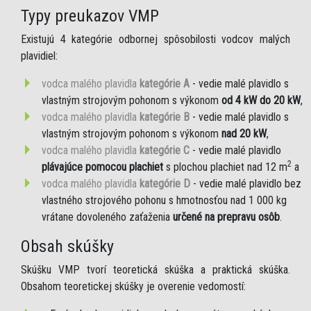
Typy preukazov VMP
Existujú 4 kategórie odbornej spôsobilosti vodcov malých
plavidiel:
vodca malého plavidla
kategórie A
- vedie malé plavidlo s
vlastným strojovým pohonom s výkonom
od 4 kW do 20 kW
,
vodca malého plavidla
kategórie B
- vedie malé plavidlo s
vlastným strojovým pohonom s výkonom
nad 20 kW
,
vodca malého plavidla
kategórie C
- vedie malé plavidlo
2
plávajúce pomocou plachiet
s plochou plachiet nad 12 m
a
vodca malého plavidla
kategórie D
- vedie malé plavidlo bez
vlastného strojového pohonu s hmotnosťou nad 1 000 kg
vrátane dovoleného zaťaženia
určené na prepravu osôb
.
Obsah skúšky
Skúšku VMP tvorí teoretická skúška a praktická skúška.
Obsahom teoretickej skúšky je overenie vedomostí: