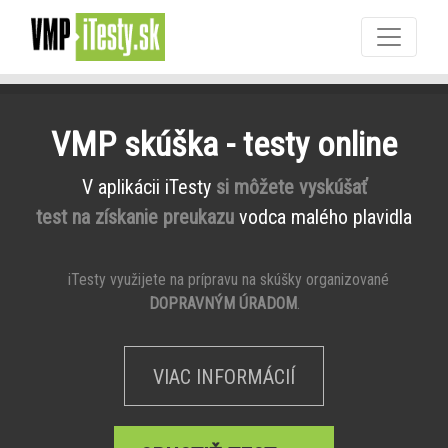
VMP skúška - testy online
V aplikácii iTesty
si môžete vyskúšať
test na získanie preukazu
vodca malého plavidla
iTesty využijete na prípravu na skúšky organizované
DOPRAVNÝM ÚRADOM
.
VIAC INFORMÁCIÍ