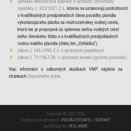
vyhláška Ministerstva dopravy a výstavby Slovenskej
republiky č. 423/2021 Z.z.
, ktorou sa ustanovujú podrobnosti
o kvalifikačných predpokladoch člena posádky plavidla
vykonávajúceho plavbu na vnútrozemskej vodnej ceste,
ktorá nie je prepojená so splavnou sieťou vodných ciest
iného členského štátu a o kvalifikačných predpokladoch
vodcu malého plavidla (ďalej len „Vyhláška“),
zákon č. 145/1995 Z.z. o správnych poplatkoch
zákon č. 71/1967 Zb. o správnom konaní (správny poriadok)
.
Viac informácii o odborných skúškach VMP nájdete na
stránkach
Dopravného úradu
.
Copyright © 2007-2026
Všetky práva vyhradené.
PREVÁDZKOVATEĽ / KONTAKT
webDesign By:
PESL.NAME