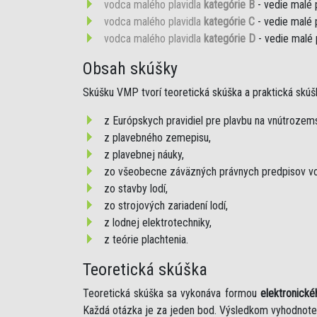
vodca malého plavidla
kategórie B
- vedie malé 
vodca malého plavidla
kategórie C
- vedie malé 
vodca malého plavidla
kategórie D
- vedie malé 
Obsah skúšky
Skúšku VMP tvorí teoretická skúška a praktická skúš
z Európskych pravidiel pre plavbu na vnútroze
z plavebného zemepisu,
z plavebnej náuky,
zo všeobecne záväzných právnych predpisov vo
zo stavby lodí,
zo strojových zariadení lodí,
z lodnej elektrotechniky,
z teórie plachtenia.
Teoretická skúška
Teoretická skúška sa vykonáva formou
elektronické
Každá otázka je za jeden bod. Výsledkom vyhodnote