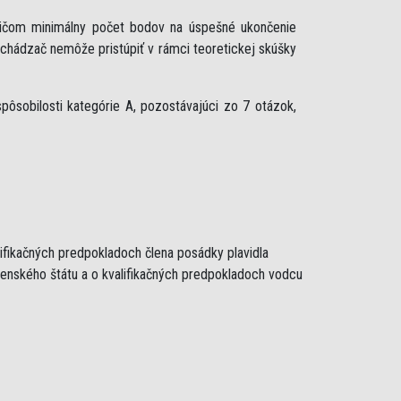
ričom minimálny počet bodov na úspešné ukončenie
uchádzač nemôže pristúpiť v rámci teoretickej skúšky
ôsobilosti kategórie A, pozostávajúci zo 7 otázok,
lifikačných predpokladoch člena posádky plavidla
lenského štátu a o kvalifikačných predpokladoch vodcu