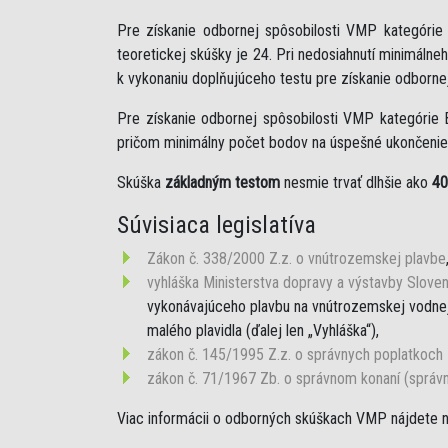
Pre získanie odbornej spôsobilosti VMP kategóri
teoretickej skúšky je 24. Pri nedosiahnutí minimáln
k vykonaniu doplňujúceho testu pre získanie odborne
Pre získanie odbornej spôsobilosti VMP kategórie 
pričom minimálny počet bodov na úspešné ukončenie 
Skúška
základným testom
nesmie trvať dlhšie ako
40
Súvisiaca legislatíva
Zákon č. 338/2000 Z.z. o vnútrozemskej plavbe
vyhláška Ministerstva dopravy a výstavby Sloven
vykonávajúceho plavbu na vnútrozemskej vodnej 
malého plavidla (ďalej len „Vyhláška“),
zákon č. 145/1995 Z.z. o správnych poplatkoch
zákon č. 71/1967 Zb. o správnom konaní (správ
Viac informácii o odborných skúškach VMP nájdete 