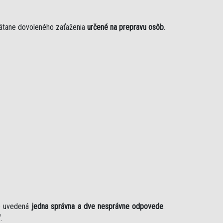
rátane dovoleného zaťaženia
určené na prepravu osôb
.
je uvedená
jedna správna a dve nesprávne odpovede
.
“
.