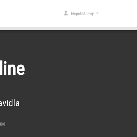
Neprihlásený
line
vidla
OM
.