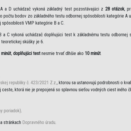
e A a D uchádzač vykoná základný test pozostávajúci z
28 otázok
, p
eho počtu bodov zo základného testu odbornej spôsobilosti kategórie A 
j spôsobilosti VMP kategórie B a C.
B a C vykoná uchádzač doplňujúci test k základnému testu odbornej sp
teoretickej skúšky je 6.
 minút
,
doplňujúci test
nesmie trvať dlhšie ako
10 minút
.
,
skej republiky č. 423/2021 Z.z.
, ktorou sa ustanovujú podrobnosti o kva
ceste, ktorá nie je prepojená so splavnou sieťou vodných ciest iného č
ny poriadok)
.
na stránkach
Dopravného úradu
.