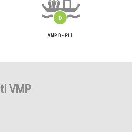
VMP D - PLŤ
sti VMP