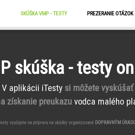
SKÚŠKA VMP - TESTY
(CURRENT)
PREZERANIE OTÁZOK
 skúška - testy on
V aplikácii iTesty
si môžete vyskúšať
na získanie preukazu
vodca malého pla
esty využijete na prípravu na skúšky organizované
DOPRAVNÝM ÚRAD