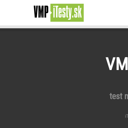
VMP
test 
iT