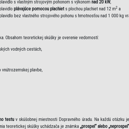
plavidlo s vlastným strojovým pohonom s výkonom
nad 20 kW
,
2
plavidlo
plávajúce pomocou plachiet
s plochou plachiet nad 12 m
a
plavidlo bez vlastného strojového pohonu s hmotnosťou nad 1 000 kg v
ka. Obsahom teoretickej skúšky je overenie vedomostí:
mských vodných cestách,
 vnútrozemskej plavbe,
ho testu
v skúšobnej miestnosti Dopravného úradu. Na každú otázku 
nia teoretickej skúšky uchádzača je známka
„prospel“ alebo „neprospel