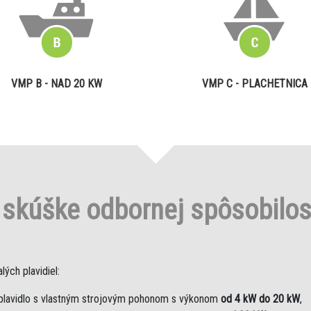
VMP B - NAD 20 KW
VMP C - PLACHETNICA
o
skúške odbornej spôsobilo
ých plavidiel:
plavidlo s vlastným strojovým pohonom s výkonom
od 4 kW do 20 kW
,