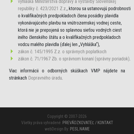
vyhláška Ministerstva dopravy a výstavby Slovenskej
republiky č. 423/2021 Z.z.
, ktorou sa ustanovujú podrobnosti
o kvalifikačných predpokladoch člena posádky plavidla
vykonávajúceho plavbu na vnútrozemskej vodnej ceste,
ktorá nie je prepojená so splavnou sieťou vodných ciest
iného členského štátu a o kvalifikačných predpokladoch
vodcu malého plavidla (ďalej len „Vyhláška“),
zákon č. 145/1995 Z.z. o správnych poplatkoch
zákon č. 71/1967 Zb. o správnom konaní (správny poriadok)
.
Viac informácii o odborných skúškach VMP nájdete na
stránkach
Dopravného úradu
.
Copyright © 2007-2026
Všetky práva vyhradené.
PREVÁDZKOVATEĽ / KONTAKT
webDesign By:
PESL.NAME