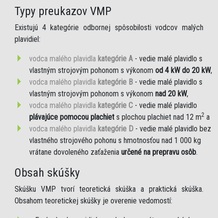
Typy preukazov VMP
Existujú 4 kategórie odbornej spôsobilosti vodcov malých
plavidiel:
vodca malého plavidla
kategórie A
- vedie malé plavidlo s
vlastným strojovým pohonom s výkonom
od 4 kW do 20 kW
,
vodca malého plavidla
kategórie B
- vedie malé plavidlo s
vlastným strojovým pohonom s výkonom
nad 20 kW
,
vodca malého plavidla
kategórie C
- vedie malé plavidlo
2
plávajúce pomocou plachiet
s plochou plachiet nad 12 m
a
vodca malého plavidla
kategórie D
- vedie malé plavidlo bez
vlastného strojového pohonu s hmotnosťou nad 1 000 kg
vrátane dovoleného zaťaženia
určené na prepravu osôb
.
Obsah skúšky
Skúšku VMP tvorí teoretická skúška a praktická skúška.
Obsahom teoretickej skúšky je overenie vedomostí: