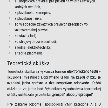
z Európskych pravidiel pre plavbu na vnútrozemských
vodných cestách,
z plavebného zemepisu,
z plavebnej náuky,
zo všeobecne záväzných právnych predpisov vo
vnútrozemskej plavbe,
zo stavby lodí,
zo strojových zariadení lodí,
z lodnej elektrotechniky,
z teórie plachtenia.
Teoretická skúška
Teoretická skúška sa vykonáva formou
elektronického testu
v
skúšobnej miestnosti Dopravného úradu. Na každú otázku je
uvedená
jedna správna a dve nesprávne odpovede
. Každá
otázka je za jeden bod. Výsledkom vyhodnotenia teoretickej
skúšky uchádzača je známka
„prospel“ alebo „neprospel“
.
Pre získanie odbornej spôsobilosti VMP kategórie A a D