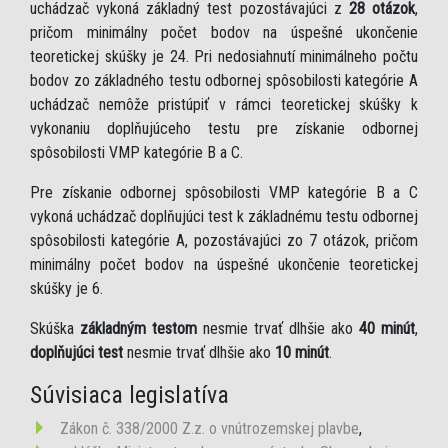
uchádzač vykoná základný test pozostávajúci z
28 otázok
,
pričom minimálny počet bodov na úspešné ukončenie
teoretickej skúšky je 24. Pri nedosiahnutí minimálneho počtu
bodov zo základného testu odbornej spôsobilosti kategórie A
uchádzač nemôže pristúpiť v rámci teoretickej skúšky k
vykonaniu doplňujúceho testu pre získanie odbornej
spôsobilosti VMP kategórie B a C.
Pre získanie odbornej spôsobilosti VMP kategórie B a C
vykoná uchádzač doplňujúci test k základnému testu odbornej
spôsobilosti kategórie A, pozostávajúci zo 7 otázok, pričom
minimálny počet bodov na úspešné ukončenie teoretickej
skúšky je 6.
Skúška
základným testom
nesmie trvať dlhšie ako
40 minút
,
doplňujúci test
nesmie trvať dlhšie ako
10 minút
.
Súvisiaca legislatíva
Zákon č. 338/2000 Z.z. o vnútrozemskej plavbe
,