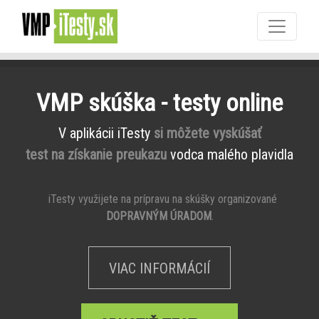
VMP skúška - testy online
V aplikácii iTesty
si môžete vyskúšať
test na získanie preukazu
vodca malého plavidla
iTesty využijete na prípravu na skúšky organizované
DOPRAVNÝM ÚRADOM
.
VIAC INFORMÁCIÍ