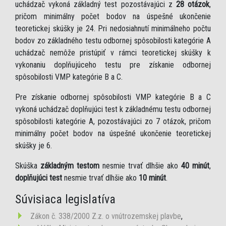
uchádzač vykoná základný test pozostávajúci z
28 otázok
,
pričom minimálny počet bodov na úspešné ukončenie
teoretickej skúšky je 24. Pri nedosiahnutí minimálneho počtu
bodov zo základného testu odbornej spôsobilosti kategórie A
uchádzač nemôže pristúpiť v rámci teoretickej skúšky k
vykonaniu doplňujúceho testu pre získanie odbornej
spôsobilosti VMP kategórie B a C.
Pre získanie odbornej spôsobilosti VMP kategórie B a C
vykoná uchádzač doplňujúci test k základnému testu odbornej
spôsobilosti kategórie A, pozostávajúci zo 7 otázok, pričom
minimálny počet bodov na úspešné ukončenie teoretickej
skúšky je 6.
Skúška
základným testom
nesmie trvať dlhšie ako
40 minút
,
doplňujúci test
nesmie trvať dlhšie ako
10 minút
.
Súvisiaca legislatíva
Zákon č. 338/2000 Z.z. o vnútrozemskej plavbe
,