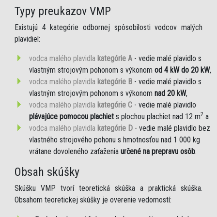
Typy preukazov VMP
Existujú 4 kategórie odbornej spôsobilosti vodcov malých
plavidiel:
vodca malého plavidla
kategórie A
- vedie malé plavidlo s
vlastným strojovým pohonom s výkonom
od 4 kW do 20 kW
,
vodca malého plavidla
kategórie B
- vedie malé plavidlo s
vlastným strojovým pohonom s výkonom
nad 20 kW
,
vodca malého plavidla
kategórie C
- vedie malé plavidlo
2
plávajúce pomocou plachiet
s plochou plachiet nad 12 m
a
vodca malého plavidla
kategórie D
- vedie malé plavidlo bez
vlastného strojového pohonu s hmotnosťou nad 1 000 kg
vrátane dovoleného zaťaženia
určené na prepravu osôb
.
Obsah skúšky
Skúšku VMP tvorí teoretická skúška a praktická skúška.
Obsahom teoretickej skúšky je overenie vedomostí: