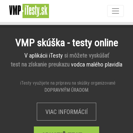
VMP skúška - testy online
V aplikácii iTesty
si môžete vyskúšať
test na získanie preukazu
vodca malého plavidla
iTesty využijete na prípravu na skúšky organizované
DOPRAVNÝM ÚRADOM
.
VIAC INFORMÁCIÍ