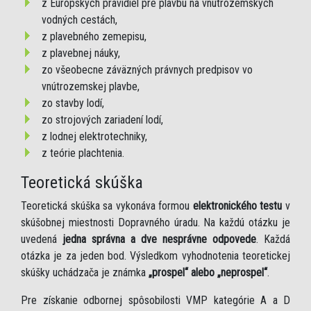
z Európskych pravidiel pre plavbu na vnútrozemských
vodných cestách,
z plavebného zemepisu,
z plavebnej náuky,
zo všeobecne záväzných právnych predpisov vo
vnútrozemskej plavbe,
zo stavby lodí,
zo strojových zariadení lodí,
z lodnej elektrotechniky,
z teórie plachtenia.
Teoretická skúška
Teoretická skúška sa vykonáva formou
elektronického testu
v
skúšobnej miestnosti Dopravného úradu. Na každú otázku je
uvedená
jedna správna a dve nesprávne odpovede
. Každá
otázka je za jeden bod. Výsledkom vyhodnotenia teoretickej
skúšky uchádzača je známka
„prospel“ alebo „neprospel“
.
Pre získanie odbornej spôsobilosti VMP kategórie A a D