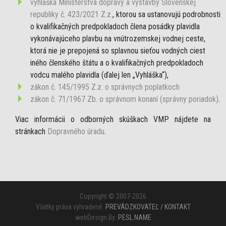
vyhláška Ministerstva dopravy a výstavby Slovenskej
republiky č. 423/2021 Z.z.
, ktorou sa ustanovujú podrobnosti
o kvalifikačných predpokladoch člena posádky plavidla
vykonávajúceho plavbu na vnútrozemskej vodnej ceste,
ktorá nie je prepojená so splavnou sieťou vodných ciest
iného členského štátu a o kvalifikačných predpokladoch
vodcu malého plavidla (ďalej len „Vyhláška“),
zákon č. 145/1995 Z.z. o správnych poplatkoch
zákon č. 71/1967 Zb. o správnom konaní (správny poriadok)
.
Viac informácii o odborných skúškach VMP nájdete na
stránkach
Dopravného úradu
.
Copyright © 2007-2026
Všetky práva vyhradené.
PREVÁDZKOVATEĽ / KONTAKT
webDesign By:
PESL.NAME