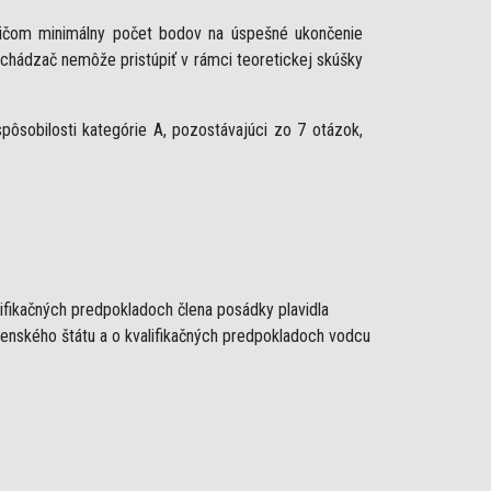
ričom minimálny počet bodov na úspešné ukončenie
uchádzač nemôže pristúpiť v rámci teoretickej skúšky
ôsobilosti kategórie A, pozostávajúci zo 7 otázok,
lifikačných predpokladoch člena posádky plavidla
lenského štátu a o kvalifikačných predpokladoch vodcu