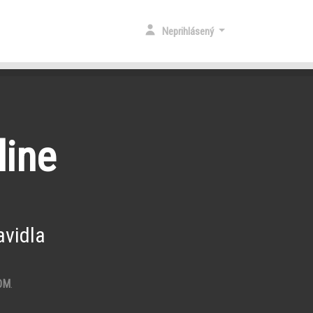
Neprihlásený
line
vidla
OM
.