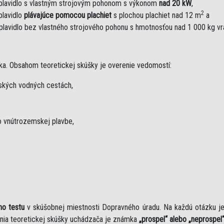
plavidlo s vlastným strojovým pohonom s výkonom
nad 20 kW
,
2
plavidlo
plávajúce pomocou plachiet
s plochou plachiet nad 12 m
a
plavidlo bez vlastného strojového pohonu s hmotnosťou nad 1 000 kg v
ka. Obsahom teoretickej skúšky je overenie vedomostí:
mských vodných cestách,
 vnútrozemskej plavbe,
ho testu
v skúšobnej miestnosti Dopravného úradu. Na každú otázku 
nia teoretickej skúšky uchádzača je známka
„prospel“ alebo „neprospel