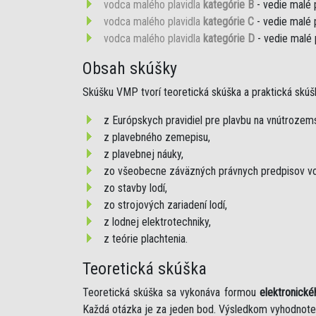
vodca malého plavidla
kategórie B
- vedie malé 
vodca malého plavidla
kategórie C
- vedie malé 
vodca malého plavidla
kategórie D
- vedie malé 
Obsah skúšky
Skúšku VMP tvorí teoretická skúška a praktická skúš
z Európskych pravidiel pre plavbu na vnútroze
z plavebného zemepisu,
z plavebnej náuky,
zo všeobecne záväzných právnych predpisov vo
zo stavby lodí,
zo strojových zariadení lodí,
z lodnej elektrotechniky,
z teórie plachtenia.
Teoretická skúška
Teoretická skúška sa vykonáva formou
elektronické
Každá otázka je za jeden bod. Výsledkom vyhodnote