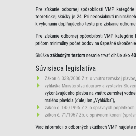
Pre získanie odbornej spôsobilosti VMP kategóri
teoretickej skúšky je 24. Pri nedosiahnutí minimáln
k vykonaniu doplňujúceho testu pre získanie odborne
Pre získanie odbornej spôsobilosti VMP kategórie 
pričom minimálny počet bodov na úspešné ukončenie 
Skúška
základným testom
nesmie trvať dlhšie ako
40
Súvisiaca legislatíva
Zákon č. 338/2000 Z.z. o vnútrozemskej plavbe
vyhláška Ministerstva dopravy a výstavby Sloven
vykonávajúceho plavbu na vnútrozemskej vodnej 
malého plavidla (ďalej len „Vyhláška“),
zákon č. 145/1995 Z.z. o správnych poplatkoch
zákon č. 71/1967 Zb. o správnom konaní (správ
Viac informácii o odborných skúškach VMP nájdete 