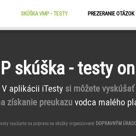
SKÚŠKA VMP - TESTY
(CURRENT)
PREZERANIE OTÁZOK
 skúška - testy on
V aplikácii iTesty
si môžete vyskúšať
na získanie preukazu
vodca malého pla
esty využijete na prípravu na skúšky organizované
DOPRAVNÝM ÚRAD