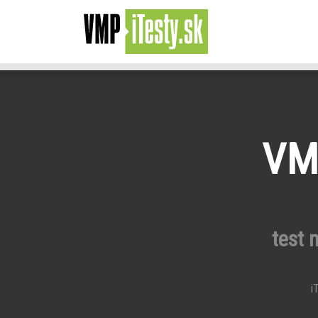
VMP
test 
iT