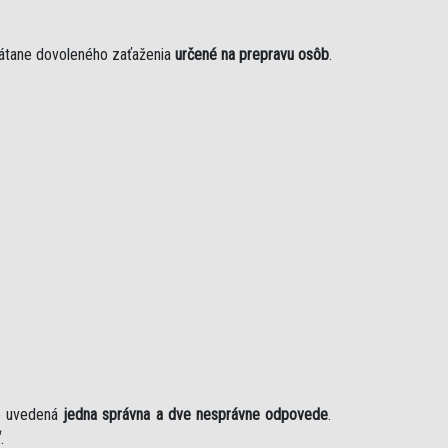
rátane dovoleného zaťaženia
určené na prepravu osôb
.
je uvedená
jedna správna a dve nesprávne odpovede
.
“
.