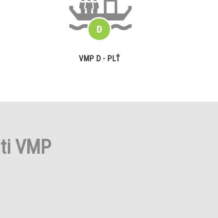
VMP D - PLŤ
sti VMP