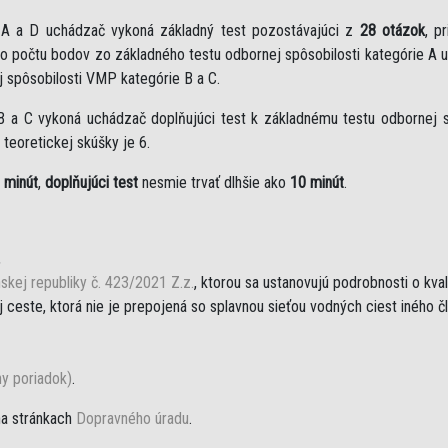
e A a D uchádzač vykoná základný test pozostávajúci z
28 otázok
, p
eho počtu bodov zo základného testu odbornej spôsobilosti kategórie A 
j spôsobilosti VMP kategórie B a C.
B a C vykoná uchádzač doplňujúci test k základnému testu odbornej sp
teoretickej skúšky je 6.
 minút
,
doplňujúci test
nesmie trvať dlhšie ako
10 minút
.
,
skej republiky č. 423/2021 Z.z.
, ktorou sa ustanovujú podrobnosti o kva
ceste, ktorá nie je prepojená so splavnou sieťou vodných ciest iného č
ny poriadok)
.
na stránkach
Dopravného úradu
.