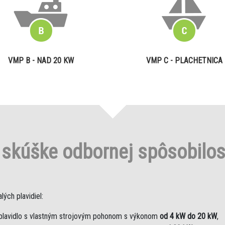
VMP B - NAD 20 KW
VMP C - PLACHETNICA
o
skúške odbornej spôsobilo
ých plavidiel:
plavidlo s vlastným strojovým pohonom s výkonom
od 4 kW do 20 kW
,