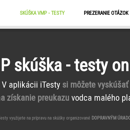
SKÚŠKA VMP - TESTY
(CURRENT)
PREZERANIE OTÁZOK
 skúška - testy on
V aplikácii iTesty
si môžete vyskúšať
na získanie preukazu
vodca malého pla
esty využijete na prípravu na skúšky organizované
DOPRAVNÝM ÚRAD