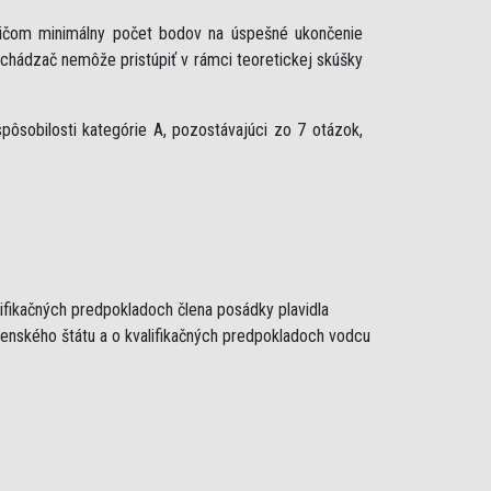
ričom minimálny počet bodov na úspešné ukončenie
uchádzač nemôže pristúpiť v rámci teoretickej skúšky
ôsobilosti kategórie A, pozostávajúci zo 7 otázok,
lifikačných predpokladoch člena posádky plavidla
lenského štátu a o kvalifikačných predpokladoch vodcu