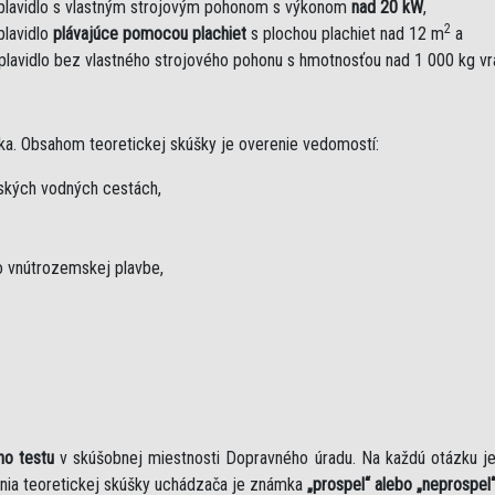
plavidlo s vlastným strojovým pohonom s výkonom
nad 20 kW
,
2
plavidlo
plávajúce pomocou plachiet
s plochou plachiet nad 12 m
a
plavidlo bez vlastného strojového pohonu s hmotnosťou nad 1 000 kg v
ka. Obsahom teoretickej skúšky je overenie vedomostí:
mských vodných cestách,
 vnútrozemskej plavbe,
ho testu
v skúšobnej miestnosti Dopravného úradu. Na každú otázku 
nia teoretickej skúšky uchádzača je známka
„prospel“ alebo „neprospel