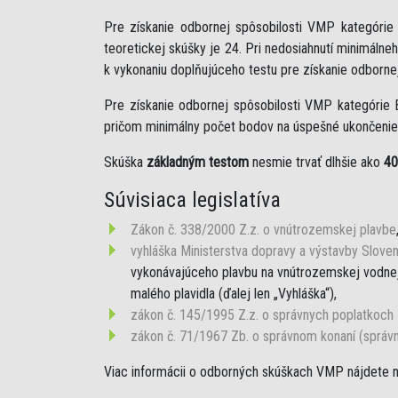
Pre získanie odbornej spôsobilosti VMP kategóri
teoretickej skúšky je 24. Pri nedosiahnutí minimáln
k vykonaniu doplňujúceho testu pre získanie odborne
Pre získanie odbornej spôsobilosti VMP kategórie 
pričom minimálny počet bodov na úspešné ukončenie 
Skúška
základným testom
nesmie trvať dlhšie ako
40
Súvisiaca legislatíva
Zákon č. 338/2000 Z.z. o vnútrozemskej plavbe
vyhláška Ministerstva dopravy a výstavby Sloven
vykonávajúceho plavbu na vnútrozemskej vodnej 
malého plavidla (ďalej len „Vyhláška“),
zákon č. 145/1995 Z.z. o správnych poplatkoch
zákon č. 71/1967 Zb. o správnom konaní (správ
Viac informácii o odborných skúškach VMP nájdete 