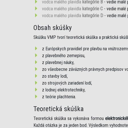
vodca malého plavidla
kategórie B
- vedie malé 
vodca malého plavidla
kategórie C
- vedie malé 
vodca malého plavidla
kategórie D
- vedie malé 
Obsah skúšky
Skúšku VMP tvorí teoretická skúška a praktická skúš
z Európskych pravidiel pre plavbu na vnútroze
z plavebného zemepisu,
z plavebnej náuky,
zo všeobecne záväzných právnych predpisov vo
zo stavby lodí,
zo strojových zariadení lodí,
z lodnej elektrotechniky,
z teórie plachtenia.
Teoretická skúška
Teoretická skúška sa vykonáva formou
elektronické
Každá otázka je za jeden bod. Výsledkom vyhodnote