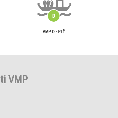
VMP D - PLŤ
sti VMP