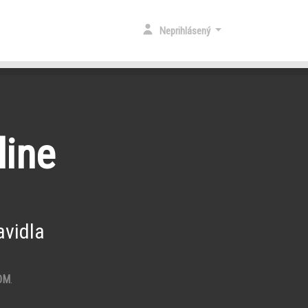
Neprihlásený
line
vidla
OM
.