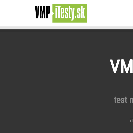
VMP
test 
iT