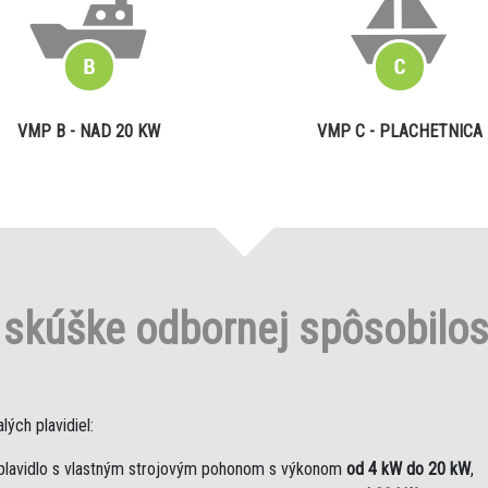
VMP B - NAD 20 KW
VMP C - PLACHETNICA
o
skúške odbornej spôsobilo
ých plavidiel:
plavidlo s vlastným strojovým pohonom s výkonom
od 4 kW do 20 kW
,