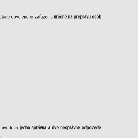
rátane dovoleného zaťaženia
určené na prepravu osôb
.
je uvedená
jedna správna a dve nesprávne odpovede
.
“
.