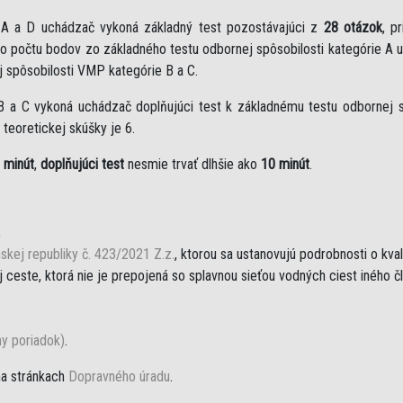
e A a D uchádzač vykoná základný test pozostávajúci z
28 otázok
, p
eho počtu bodov zo základného testu odbornej spôsobilosti kategórie A 
j spôsobilosti VMP kategórie B a C.
B a C vykoná uchádzač doplňujúci test k základnému testu odbornej sp
teoretickej skúšky je 6.
 minút
,
doplňujúci test
nesmie trvať dlhšie ako
10 minút
.
,
skej republiky č. 423/2021 Z.z.
, ktorou sa ustanovujú podrobnosti o kva
ceste, ktorá nie je prepojená so splavnou sieťou vodných ciest iného č
ny poriadok)
.
na stránkach
Dopravného úradu
.