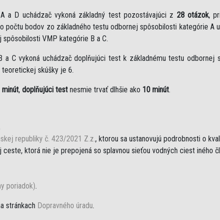
e A a D uchádzač vykoná základný test pozostávajúci z
28 otázok
, p
eho počtu bodov zo základného testu odbornej spôsobilosti kategórie A 
j spôsobilosti VMP kategórie B a C.
B a C vykoná uchádzač doplňujúci test k základnému testu odbornej sp
teoretickej skúšky je 6.
 minút
,
doplňujúci test
nesmie trvať dlhšie ako
10 minút
.
,
skej republiky č. 423/2021 Z.z.
, ktorou sa ustanovujú podrobnosti o kva
ceste, ktorá nie je prepojená so splavnou sieťou vodných ciest iného č
ny poriadok)
.
na stránkach
Dopravného úradu
.