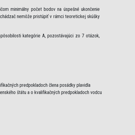
ričom minimálny počet bodov na úspešné ukončenie
uchádzač nemôže pristúpiť v rámci teoretickej skúšky
ôsobilosti kategórie A, pozostávajúci zo 7 otázok,
lifikačných predpokladoch člena posádky plavidla
lenského štátu a o kvalifikačných predpokladoch vodcu