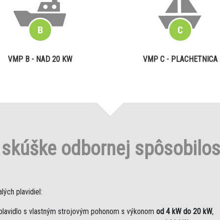
VMP B - NAD 20 KW
VMP C - PLACHETNICA
o
skúške odbornej spôsobilo
ých plavidiel:
plavidlo s vlastným strojovým pohonom s výkonom
od 4 kW do 20 kW
,