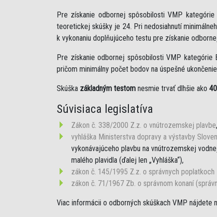
Pre získanie odbornej spôsobilosti VMP kategóri
teoretickej skúšky je 24. Pri nedosiahnutí minimáln
k vykonaniu doplňujúceho testu pre získanie odborne
Pre získanie odbornej spôsobilosti VMP kategórie 
pričom minimálny počet bodov na úspešné ukončenie 
Skúška
základným testom
nesmie trvať dlhšie ako
40
Súvisiaca legislatíva
Zákon č. 338/2000 Z.z. o vnútrozemskej plavbe
vyhláška Ministerstva dopravy a výstavby Sloven
vykonávajúceho plavbu na vnútrozemskej vodnej 
malého plavidla (ďalej len „Vyhláška“),
zákon č. 145/1995 Z.z. o správnych poplatkoch
zákon č. 71/1967 Zb. o správnom konaní (správ
Viac informácii o odborných skúškach VMP nájdete 