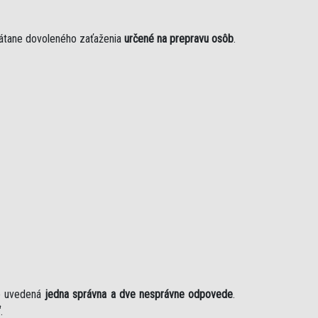
rátane dovoleného zaťaženia
určené na prepravu osôb
.
je uvedená
jedna správna a dve nesprávne odpovede
.
“
.