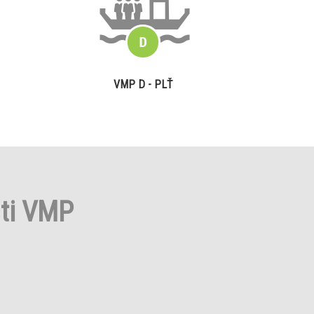
VMP D - PLŤ
sti VMP