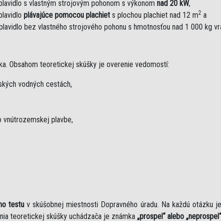
plavidlo s vlastným strojovým pohonom s výkonom
nad 20 kW
,
2
plavidlo
plávajúce pomocou plachiet
s plochou plachiet nad 12 m
a
plavidlo bez vlastného strojového pohonu s hmotnosťou nad 1 000 kg v
ka. Obsahom teoretickej skúšky je overenie vedomostí:
mských vodných cestách,
 vnútrozemskej plavbe,
ho testu
v skúšobnej miestnosti Dopravného úradu. Na každú otázku 
nia teoretickej skúšky uchádzača je známka
„prospel“ alebo „neprospel