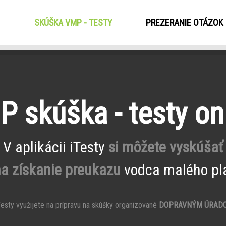
SKÚŠKA VMP - TESTY
(CURRENT)
PREZERANIE OTÁZOK
 skúška - testy on
V aplikácii iTesty
si môžete vyskúšať
na získanie preukazu
vodca malého pla
esty využijete na prípravu na skúšky organizované
DOPRAVNÝM ÚRAD