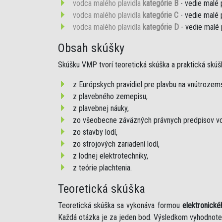
vodca malého plavidla
kategórie B
- vedie malé 
vodca malého plavidla
kategórie C
- vedie malé 
vodca malého plavidla
kategórie D
- vedie malé 
Obsah skúšky
Skúšku VMP tvorí teoretická skúška a praktická skúš
z Európskych pravidiel pre plavbu na vnútroze
z plavebného zemepisu,
z plavebnej náuky,
zo všeobecne záväzných právnych predpisov vo
zo stavby lodí,
zo strojových zariadení lodí,
z lodnej elektrotechniky,
z teórie plachtenia.
Teoretická skúška
Teoretická skúška sa vykonáva formou
elektronické
Každá otázka je za jeden bod. Výsledkom vyhodnote