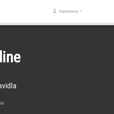
Neprihlásený
line
vidla
OM
.