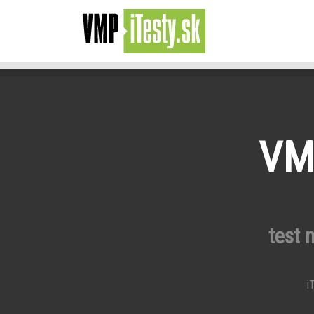
VMP
test 
iT