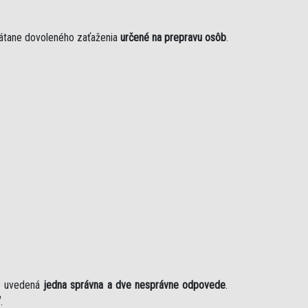
rátane dovoleného zaťaženia
určené na prepravu osôb
.
je uvedená
jedna správna a dve nesprávne odpovede
.
“
.