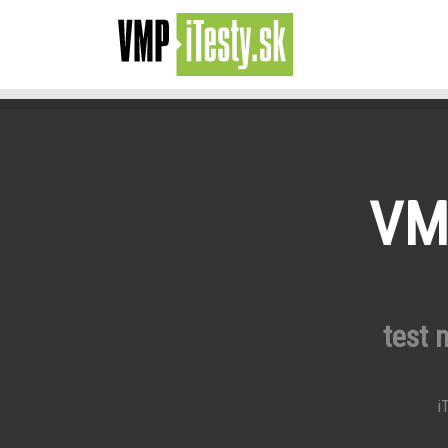
VMP
test 
iT