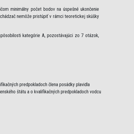
ričom minimálny počet bodov na úspešné ukončenie
uchádzač nemôže pristúpiť v rámci teoretickej skúšky
ôsobilosti kategórie A, pozostávajúci zo 7 otázok,
lifikačných predpokladoch člena posádky plavidla
lenského štátu a o kvalifikačných predpokladoch vodcu