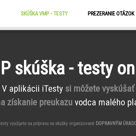
SKÚŠKA VMP - TESTY
(CURRENT)
PREZERANIE OTÁZOK
 skúška - testy on
V aplikácii iTesty
si môžete vyskúšať
na získanie preukazu
vodca malého pla
esty využijete na prípravu na skúšky organizované
DOPRAVNÝM ÚRAD