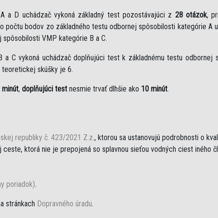
e A a D uchádzač vykoná základný test pozostávajúci z
28 otázok
, p
eho počtu bodov zo základného testu odbornej spôsobilosti kategórie A 
j spôsobilosti VMP kategórie B a C.
B a C vykoná uchádzač doplňujúci test k základnému testu odbornej sp
teoretickej skúšky je 6.
 minút
,
doplňujúci test
nesmie trvať dlhšie ako
10 minút
.
,
skej republiky č. 423/2021 Z.z.
, ktorou sa ustanovujú podrobnosti o kva
ceste, ktorá nie je prepojená so splavnou sieťou vodných ciest iného č
ny poriadok)
.
na stránkach
Dopravného úradu
.