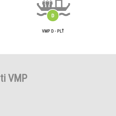
VMP D - PLŤ
sti VMP