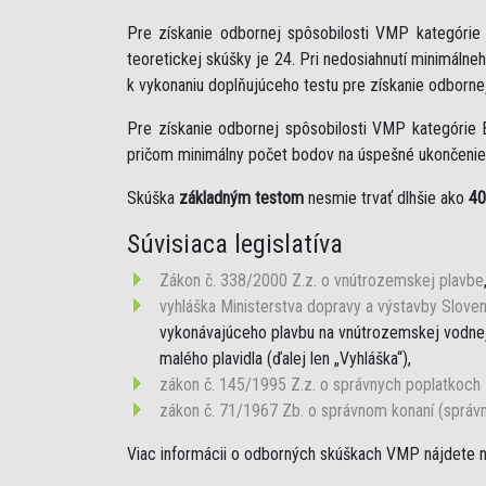
Pre získanie odbornej spôsobilosti VMP kategóri
teoretickej skúšky je 24. Pri nedosiahnutí minimáln
k vykonaniu doplňujúceho testu pre získanie odborne
Pre získanie odbornej spôsobilosti VMP kategórie 
pričom minimálny počet bodov na úspešné ukončenie 
Skúška
základným testom
nesmie trvať dlhšie ako
40
Súvisiaca legislatíva
Zákon č. 338/2000 Z.z. o vnútrozemskej plavbe
vyhláška Ministerstva dopravy a výstavby Sloven
vykonávajúceho plavbu na vnútrozemskej vodnej 
malého plavidla (ďalej len „Vyhláška“),
zákon č. 145/1995 Z.z. o správnych poplatkoch
zákon č. 71/1967 Zb. o správnom konaní (správ
Viac informácii o odborných skúškach VMP nájdete 