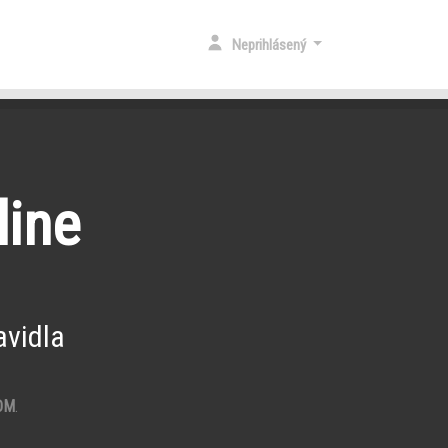
Neprihlásený
line
vidla
OM
.