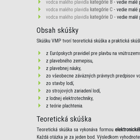
vodca malého plavidla
kategórie B
- vedie malé 
vodca malého plavidla
kategórie C
- vedie malé 
vodca malého plavidla
kategórie D
- vedie malé 
Obsah skúšky
Skúšku VMP tvorí teoretická skúška a praktická skúš
z Európskych pravidiel pre plavbu na vnútroze
z plavebného zemepisu,
z plavebnej náuky,
zo všeobecne záväzných právnych predpisov vo
zo stavby lodí,
zo strojových zariadení lodí,
z lodnej elektrotechniky,
z teórie plachtenia.
Teoretická skúška
Teoretická skúška sa vykonáva formou
elektronické
Každá otázka je za jeden bod. Výsledkom vyhodnote