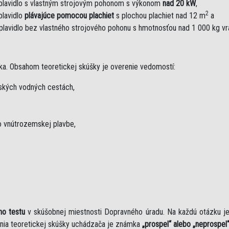
plavidlo s vlastným strojovým pohonom s výkonom
nad 20 kW
,
2
plavidlo
plávajúce pomocou plachiet
s plochou plachiet nad 12 m
a
plavidlo bez vlastného strojového pohonu s hmotnosťou nad 1 000 kg v
ka. Obsahom teoretickej skúšky je overenie vedomostí:
mských vodných cestách,
 vnútrozemskej plavbe,
ho testu
v skúšobnej miestnosti Dopravného úradu. Na každú otázku 
nia teoretickej skúšky uchádzača je známka
„prospel“ alebo „neprospel