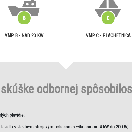
VMP B - NAD 20 KW
VMP C - PLACHETNICA
o
skúške odbornej spôsobilo
ých plavidiel:
plavidlo s vlastným strojovým pohonom s výkonom
od 4 kW do 20 kW
,