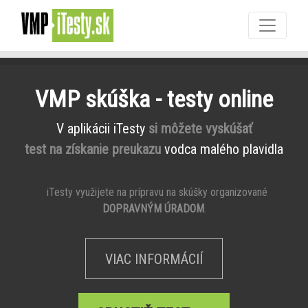
VMP skúška - testy online
V aplikácii iTesty
si môžete vyskúšať
test na získanie preukazu
vodca malého plavidla
iTesty využijete na prípravu na skúšky organizované
DOPRAVNÝM ÚRADOM
.
VIAC INFORMÁCIÍ