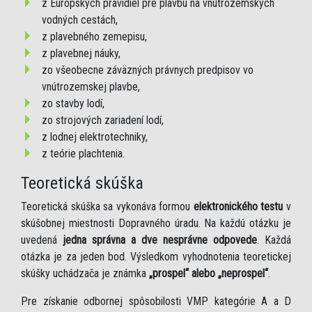
z Európskych pravidiel pre plavbu na vnútrozemských
vodných cestách,
z plavebného zemepisu,
z plavebnej náuky,
zo všeobecne záväzných právnych predpisov vo
vnútrozemskej plavbe,
zo stavby lodí,
zo strojových zariadení lodí,
z lodnej elektrotechniky,
z teórie plachtenia.
Teoretická skúška
Teoretická skúška sa vykonáva formou
elektronického testu
v
skúšobnej miestnosti Dopravného úradu. Na každú otázku je
uvedená
jedna správna a dve nesprávne odpovede
. Každá
otázka je za jeden bod. Výsledkom vyhodnotenia teoretickej
skúšky uchádzača je známka
„prospel“ alebo „neprospel“
.
Pre získanie odbornej spôsobilosti VMP kategórie A a D