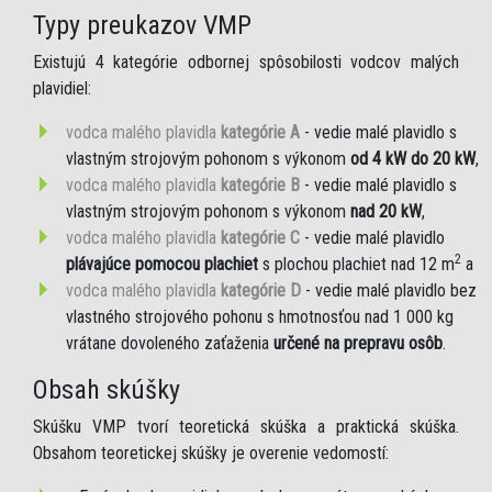
Typy preukazov VMP
Existujú 4 kategórie odbornej spôsobilosti vodcov malých
plavidiel:
vodca malého plavidla
kategórie A
- vedie malé plavidlo s
vlastným strojovým pohonom s výkonom
od 4 kW do 20 kW
,
vodca malého plavidla
kategórie B
- vedie malé plavidlo s
vlastným strojovým pohonom s výkonom
nad 20 kW
,
vodca malého plavidla
kategórie C
- vedie malé plavidlo
2
plávajúce pomocou plachiet
s plochou plachiet nad 12 m
a
vodca malého plavidla
kategórie D
- vedie malé plavidlo bez
vlastného strojového pohonu s hmotnosťou nad 1 000 kg
vrátane dovoleného zaťaženia
určené na prepravu osôb
.
Obsah skúšky
Skúšku VMP tvorí teoretická skúška a praktická skúška.
Obsahom teoretickej skúšky je overenie vedomostí: