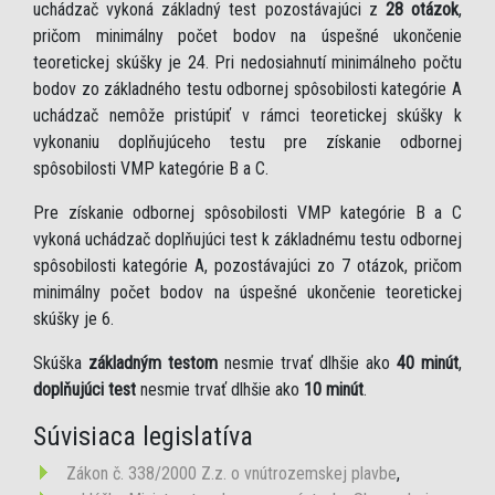
uchádzač vykoná základný test pozostávajúci z
28 otázok
,
pričom minimálny počet bodov na úspešné ukončenie
teoretickej skúšky je 24. Pri nedosiahnutí minimálneho počtu
bodov zo základného testu odbornej spôsobilosti kategórie A
uchádzač nemôže pristúpiť v rámci teoretickej skúšky k
vykonaniu doplňujúceho testu pre získanie odbornej
spôsobilosti VMP kategórie B a C.
Pre získanie odbornej spôsobilosti VMP kategórie B a C
vykoná uchádzač doplňujúci test k základnému testu odbornej
spôsobilosti kategórie A, pozostávajúci zo 7 otázok, pričom
minimálny počet bodov na úspešné ukončenie teoretickej
skúšky je 6.
Skúška
základným testom
nesmie trvať dlhšie ako
40 minút
,
doplňujúci test
nesmie trvať dlhšie ako
10 minút
.
Súvisiaca legislatíva
Zákon č. 338/2000 Z.z. o vnútrozemskej plavbe
,