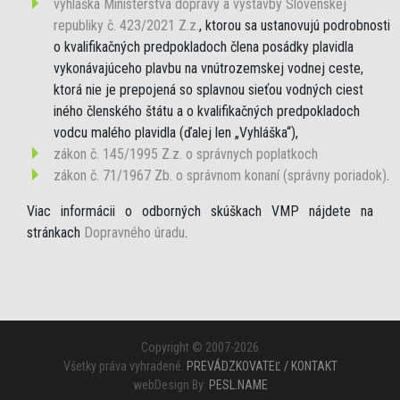
vyhláška Ministerstva dopravy a výstavby Slovenskej
republiky č. 423/2021 Z.z.
, ktorou sa ustanovujú podrobnosti
o kvalifikačných predpokladoch člena posádky plavidla
vykonávajúceho plavbu na vnútrozemskej vodnej ceste,
ktorá nie je prepojená so splavnou sieťou vodných ciest
iného členského štátu a o kvalifikačných predpokladoch
vodcu malého plavidla (ďalej len „Vyhláška“),
zákon č. 145/1995 Z.z. o správnych poplatkoch
zákon č. 71/1967 Zb. o správnom konaní (správny poriadok)
.
Viac informácii o odborných skúškach VMP nájdete na
stránkach
Dopravného úradu
.
Copyright © 2007-2026
Všetky práva vyhradené.
PREVÁDZKOVATEĽ / KONTAKT
webDesign By:
PESL.NAME