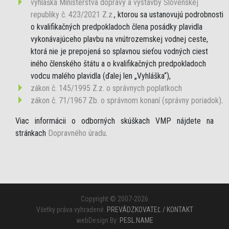
vyhláška Ministerstva dopravy a výstavby Slovenskej
republiky č. 423/2021 Z.z.
, ktorou sa ustanovujú podrobnosti
o kvalifikačných predpokladoch člena posádky plavidla
vykonávajúceho plavbu na vnútrozemskej vodnej ceste,
ktorá nie je prepojená so splavnou sieťou vodných ciest
iného členského štátu a o kvalifikačných predpokladoch
vodcu malého plavidla (ďalej len „Vyhláška“),
zákon č. 145/1995 Z.z. o správnych poplatkoch
zákon č. 71/1967 Zb. o správnom konaní (správny poriadok)
.
Viac informácii o odborných skúškach VMP nájdete na
stránkach
Dopravného úradu
.
Copyright © 2007-2026
Všetky práva vyhradené.
PREVÁDZKOVATEĽ / KONTAKT
webDesign By:
PESL.NAME