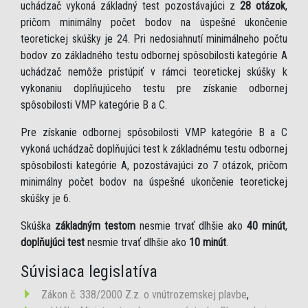
uchádzač vykoná základný test pozostávajúci z
28 otázok
,
pričom minimálny počet bodov na úspešné ukončenie
teoretickej skúšky je 24. Pri nedosiahnutí minimálneho počtu
bodov zo základného testu odbornej spôsobilosti kategórie A
uchádzač nemôže pristúpiť v rámci teoretickej skúšky k
vykonaniu doplňujúceho testu pre získanie odbornej
spôsobilosti VMP kategórie B a C.
Pre získanie odbornej spôsobilosti VMP kategórie B a C
vykoná uchádzač doplňujúci test k základnému testu odbornej
spôsobilosti kategórie A, pozostávajúci zo 7 otázok, pričom
minimálny počet bodov na úspešné ukončenie teoretickej
skúšky je 6.
Skúška
základným testom
nesmie trvať dlhšie ako
40 minút
,
doplňujúci test
nesmie trvať dlhšie ako
10 minút
.
Súvisiaca legislatíva
Zákon č. 338/2000 Z.z. o vnútrozemskej plavbe
,