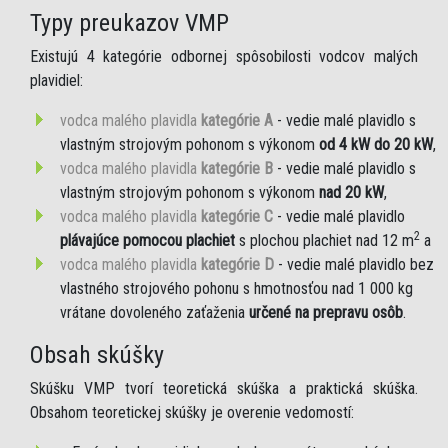
Typy preukazov VMP
Existujú 4 kategórie odbornej spôsobilosti vodcov malých
plavidiel:
vodca malého plavidla
kategórie A
- vedie malé plavidlo s
vlastným strojovým pohonom s výkonom
od 4 kW do 20 kW
,
vodca malého plavidla
kategórie B
- vedie malé plavidlo s
vlastným strojovým pohonom s výkonom
nad 20 kW
,
vodca malého plavidla
kategórie C
- vedie malé plavidlo
2
plávajúce pomocou plachiet
s plochou plachiet nad 12 m
a
vodca malého plavidla
kategórie D
- vedie malé plavidlo bez
vlastného strojového pohonu s hmotnosťou nad 1 000 kg
vrátane dovoleného zaťaženia
určené na prepravu osôb
.
Obsah skúšky
Skúšku VMP tvorí teoretická skúška a praktická skúška.
Obsahom teoretickej skúšky je overenie vedomostí: