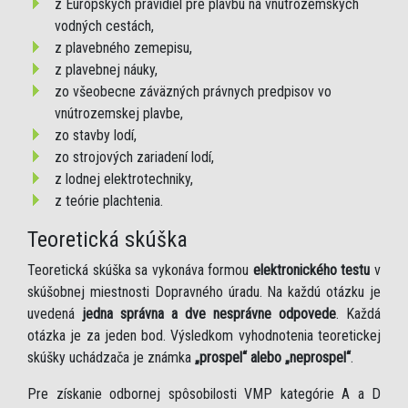
z Európskych pravidiel pre plavbu na vnútrozemských
vodných cestách,
z plavebného zemepisu,
z plavebnej náuky,
zo všeobecne záväzných právnych predpisov vo
vnútrozemskej plavbe,
zo stavby lodí,
zo strojových zariadení lodí,
z lodnej elektrotechniky,
z teórie plachtenia.
Teoretická skúška
Teoretická skúška sa vykonáva formou
elektronického testu
v
skúšobnej miestnosti Dopravného úradu. Na každú otázku je
uvedená
jedna správna a dve nesprávne odpovede
. Každá
otázka je za jeden bod. Výsledkom vyhodnotenia teoretickej
skúšky uchádzača je známka
„prospel“ alebo „neprospel“
.
Pre získanie odbornej spôsobilosti VMP kategórie A a D