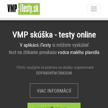
VMP skúška - testy online
V aplikácii iTesty
si môžete vyskúšať
test na získanie preukazu
vodca malého plavidla
iTesty využijete na prípravu na skúšky organizované
DOPRAVNÝM ÚRADOM
.
VIAC INFORMÁCIÍ