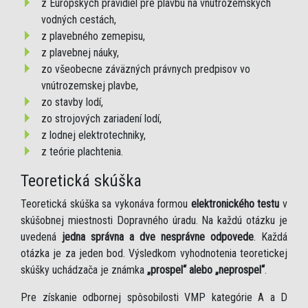
z Európskych pravidiel pre plavbu na vnútrozemských
vodných cestách,
z plavebného zemepisu,
z plavebnej náuky,
zo všeobecne záväzných právnych predpisov vo
vnútrozemskej plavbe,
zo stavby lodí,
zo strojových zariadení lodí,
z lodnej elektrotechniky,
z teórie plachtenia.
Teoretická skúška
Teoretická skúška sa vykonáva formou
elektronického testu
v
skúšobnej miestnosti Dopravného úradu. Na každú otázku je
uvedená
jedna správna a dve nesprávne odpovede
. Každá
otázka je za jeden bod. Výsledkom vyhodnotenia teoretickej
skúšky uchádzača je známka
„prospel“ alebo „neprospel“
.
Pre získanie odbornej spôsobilosti VMP kategórie A a D