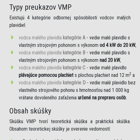
Typy preukazov VMP
Existujú 4 kategórie odbornej spôsobilosti vodcov malých
plavidiel:
vodca malého plavidla
kategórie A
- vedie malé plavidlo s
vlastným strojovým pohonom s výkonom
od 4 kW do 20 kW
,
vodca malého plavidla
kategórie B
- vedie malé plavidlo s
vlastným strojovým pohonom s výkonom
nad 20 kW
,
vodca malého plavidla
kategórie C
- vedie malé plavidlo
2
plávajúce pomocou plachiet
s plochou plachiet nad 12 m
a
vodca malého plavidla
kategórie D
- vedie malé plavidlo bez
vlastného strojového pohonu s hmotnosťou nad 1 000 kg
vrátane dovoleného zaťaženia
určené na prepravu osôb
.
Obsah skúšky
Skúšku VMP tvorí teoretická skúška a praktická skúška.
Obsahom teoretickej skúšky je overenie vedomostí: