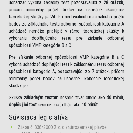
uchádzač vykoná základný test pozostávajúci z
28 otázok
,
pričom minimálny počet bodov na úspešné ukončenie
teoretickej skúšky je 24. Pri nedosiahnutí minimálneho počtu
bodov zo základného testu odbornej spôsobilosti kategórie A
uchádzač nemôže pristúpiť v rámci teoretickej skúšky k
vykonaniu doplňujúceho testu pre získanie odbornej
spôsobilosti VMP kategórie B a C.
Pre získanie odbornej spôsobilosti VMP kategórie B a C
vykoná uchádzač doplňujúci test k základnému testu odbornej
spôsobilosti kategórie A, pozostávajúci zo 7 otázok, pričom
minimálny počet bodov na úspešné ukončenie teoretickej
skúšky je 6.
Skúška
základným testom
nesmie trvať dlhšie ako
40 minút
,
doplňujúci test
nesmie trvať dlhšie ako
10 minút
.
Súvisiaca legislatíva
Zákon č. 338/2000 Z.z. o vnútrozemskej plavbe
,