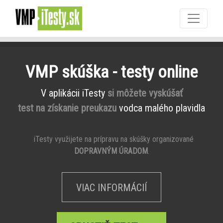
VMP skúška - testy online
V aplikácii iTesty
si môžete vyskúšať
test na získanie preukazu
vodca malého plavidla
iTesty využijete na prípravu na skúšky organizované
DOPRAVNÝM ÚRADOM
.
VIAC INFORMÁCIÍ