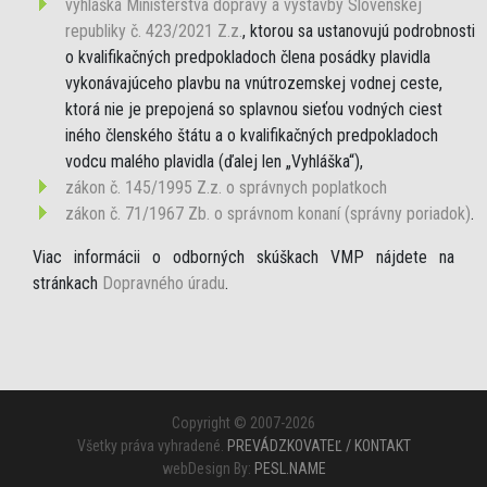
vyhláška Ministerstva dopravy a výstavby Slovenskej
republiky č. 423/2021 Z.z.
, ktorou sa ustanovujú podrobnosti
o kvalifikačných predpokladoch člena posádky plavidla
vykonávajúceho plavbu na vnútrozemskej vodnej ceste,
ktorá nie je prepojená so splavnou sieťou vodných ciest
iného členského štátu a o kvalifikačných predpokladoch
vodcu malého plavidla (ďalej len „Vyhláška“),
zákon č. 145/1995 Z.z. o správnych poplatkoch
zákon č. 71/1967 Zb. o správnom konaní (správny poriadok)
.
Viac informácii o odborných skúškach VMP nájdete na
stránkach
Dopravného úradu
.
Copyright © 2007-2026
Všetky práva vyhradené.
PREVÁDZKOVATEĽ / KONTAKT
webDesign By:
PESL.NAME