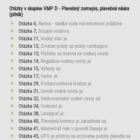
Otázky v skupine VMP D - Plavebný zemepis, plavebná náuka
(pltník)
Otázka 4,
Riečna - sladká voda má hmotnosť približne:
Otázka 7,
Stojaté vodstvo:
Otázka 11,
Vodný stav je:
Otázka 12,
Zvratné prúdy sú prúdy vznikajúce:
Otázka 13,
Plytčiny sú miesta na vodnej ceste:
Otázka 14,
Regulácia vodnej cesty je:
Otázka 15,
Výhony sú:
Otázka 17,
Vietor je:
Otázka 29,
Protipovodňová hrádza je:
Otázka 31,
Umelá vodná cesta je:
Otázka 32,
Vnútrozemské vodné cesty sú:
Otázka 34,
Vodočet je:
Otázka 38,
Limnigraf je:
Otázka 40,
Plavebná komora je zariadenia na:
Otázka 41,
Kilometráž riek v povodí Dunaja je:
Otázka 45,
GPS je prístroj na určovanie polohy plavidla na