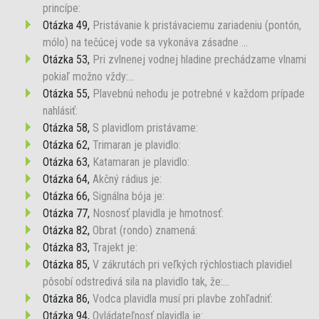
princípe:
Otázka 49,
Pristávanie k pristávaciemu zariadeniu (pontón,
mólo) na tečúcej vode sa vykonáva zásadne ...
Otázka 53,
Pri zvlnenej vodnej hladine prechádzame vlnami
pokiaľ možno vždy:...
Otázka 55,
Plavebnú nehodu je potrebné v každom prípade
nahlásiť:
Otázka 58,
S plavidlom pristávame:
Otázka 62,
Trimaran je plavidlo:
Otázka 63,
Katamaran je plavidlo:
Otázka 64,
Akčný rádius je:
Otázka 66,
Signálna bója je:
Otázka 77,
Nosnosť plavidla je hmotnosť:
Otázka 82,
Obrat (rondo) znamená:
Otázka 83,
Trajekt je:
Otázka 85,
V zákrutách pri veľkých rýchlostiach plavidiel
pôsobí odstredivá sila na plavidlo tak, že:...
Otázka 86,
Vodca plavidla musí pri plavbe zohľadniť:
Otázka 94,
Ovládateľnosť plavidla je: