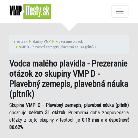
iTesty.sk
Skúšky VMP
Prezeranie otázok
VMP D - Plavebný zemepis, plavebná náuka (pltník)
Vodca malého plavidla - Prezeranie
otázok zo skupiny VMP D -
Plavebný zemepis, plavebná náuka
(pltník)
Skupina
VMP D - Plavebný zemepis, plavebná náuka (pltník)
obsahuje
celkom 31 otázok
. Priemerná doba zodpovedania
otázky z tejto skupiny v testoch je
0:13 min
a
a úspešnosť
86.62%
.