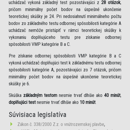
uchádzač vykoná základný test pozostávajúci z
28 otázok
,
pričom minimálny počet bodov na úspešné ukončenie
teoretickej skúšky je 24. Pri nedosiahnutí minimálneho počtu
bodov zo základného testu odbornej spôsobilosti kategórie A
uchádzač nemôže pristúpiť v rámci teoretickej skúšky k
vykonaniu doplňujúceho testu pre získanie odbornej
spôsobilosti VMP kategórie B a C.
Pre získanie odbornej spôsobilosti VMP kategórie B a C
vykoná uchádzač doplňujúci test k základnému testu odbornej
spôsobilosti kategórie A, pozostávajúci zo 7 otázok, pričom
minimálny počet bodov na úspešné ukončenie teoretickej
skúšky je 6.
Skúška
základným testom
nesmie trvať dlhšie ako
40 minút
,
doplňujúci test
nesmie trvať dlhšie ako
10 minút
.
Súvisiaca legislatíva
Zákon č. 338/2000 Z.z. o vnútrozemskej plavbe
,