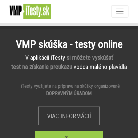
VMP skúška - testy online
V aplikácii iTesty
si môžete vyskúšať
test na získanie preukazu
vodca malého plavidla
iTesty využijete na prípravu na skúšky organizované
DOPRAVNÝM ÚRADOM
.
VIAC INFORMÁCIÍ