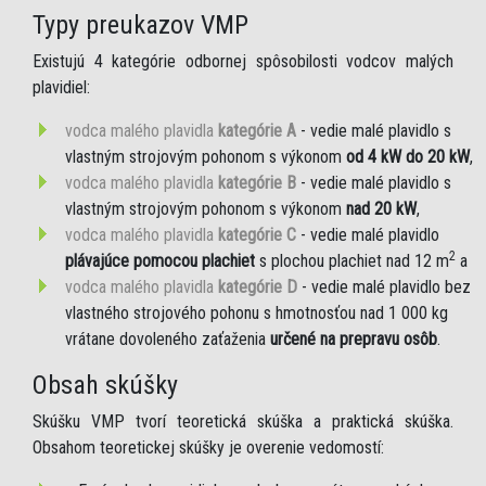
Typy preukazov VMP
Existujú 4 kategórie odbornej spôsobilosti vodcov malých
plavidiel:
vodca malého plavidla
kategórie A
- vedie malé plavidlo s
vlastným strojovým pohonom s výkonom
od 4 kW do 20 kW
,
vodca malého plavidla
kategórie B
- vedie malé plavidlo s
vlastným strojovým pohonom s výkonom
nad 20 kW
,
vodca malého plavidla
kategórie C
- vedie malé plavidlo
2
plávajúce pomocou plachiet
s plochou plachiet nad 12 m
a
vodca malého plavidla
kategórie D
- vedie malé plavidlo bez
vlastného strojového pohonu s hmotnosťou nad 1 000 kg
vrátane dovoleného zaťaženia
určené na prepravu osôb
.
Obsah skúšky
Skúšku VMP tvorí teoretická skúška a praktická skúška.
Obsahom teoretickej skúšky je overenie vedomostí: