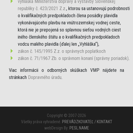
vyhláška Ministerstva dopravy a výstavby Slovenskej
republiky č. 423/2021 Z.z.
, ktorou sa ustanovujú podrobnosti
o kvalifikačných predpokladoch člena posádky plavidla
vykonávajúceho plavbu na vnútrozemskej vodnej ceste,
ktorá nie je prepojená so splavnou sieťou vodných ciest
iného členského štátu a o kvalifikačných predpokladoch
vodcu malého plavidla (ďalej len „Vyhláška“),
zákon č. 145/1995 Z.z. o správnych poplatkoch
zákon č. 71/1967 Zb. o správnom konaní (správny poriadok)
.
Viac informácii o odborných skúškach VMP nájdete na
stránkach
Dopravného úradu
.
Copyright © 2007-2026
Všetky práva vyhradené.
PREVÁDZKOVATEĽ / KONTAKT
webDesign By:
PESL.NAME