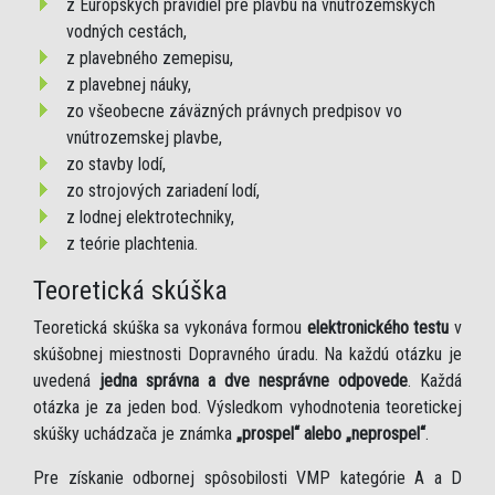
z Európskych pravidiel pre plavbu na vnútrozemských
vodných cestách,
z plavebného zemepisu,
z plavebnej náuky,
zo všeobecne záväzných právnych predpisov vo
vnútrozemskej plavbe,
zo stavby lodí,
zo strojových zariadení lodí,
z lodnej elektrotechniky,
z teórie plachtenia.
Teoretická skúška
Teoretická skúška sa vykonáva formou
elektronického testu
v
skúšobnej miestnosti Dopravného úradu. Na každú otázku je
uvedená
jedna správna a dve nesprávne odpovede
. Každá
otázka je za jeden bod. Výsledkom vyhodnotenia teoretickej
skúšky uchádzača je známka
„prospel“ alebo „neprospel“
.
Pre získanie odbornej spôsobilosti VMP kategórie A a D