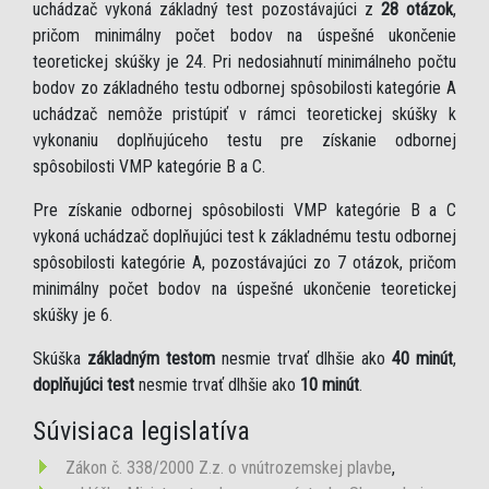
uchádzač vykoná základný test pozostávajúci z
28 otázok
,
pričom minimálny počet bodov na úspešné ukončenie
teoretickej skúšky je 24. Pri nedosiahnutí minimálneho počtu
bodov zo základného testu odbornej spôsobilosti kategórie A
uchádzač nemôže pristúpiť v rámci teoretickej skúšky k
vykonaniu doplňujúceho testu pre získanie odbornej
spôsobilosti VMP kategórie B a C.
Pre získanie odbornej spôsobilosti VMP kategórie B a C
vykoná uchádzač doplňujúci test k základnému testu odbornej
spôsobilosti kategórie A, pozostávajúci zo 7 otázok, pričom
minimálny počet bodov na úspešné ukončenie teoretickej
skúšky je 6.
Skúška
základným testom
nesmie trvať dlhšie ako
40 minút
,
doplňujúci test
nesmie trvať dlhšie ako
10 minút
.
Súvisiaca legislatíva
Zákon č. 338/2000 Z.z. o vnútrozemskej plavbe
,