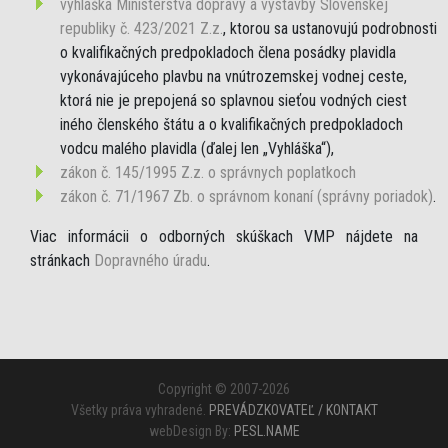
vyhláška Ministerstva dopravy a výstavby Slovenskej
republiky č. 423/2021 Z.z.
, ktorou sa ustanovujú podrobnosti
o kvalifikačných predpokladoch člena posádky plavidla
vykonávajúceho plavbu na vnútrozemskej vodnej ceste,
ktorá nie je prepojená so splavnou sieťou vodných ciest
iného členského štátu a o kvalifikačných predpokladoch
vodcu malého plavidla (ďalej len „Vyhláška“),
zákon č. 145/1995 Z.z. o správnych poplatkoch
zákon č. 71/1967 Zb. o správnom konaní (správny poriadok)
.
Viac informácii o odborných skúškach VMP nájdete na
stránkach
Dopravného úradu
.
Copyright © 2007-2026
Všetky práva vyhradené.
PREVÁDZKOVATEĽ / KONTAKT
webDesign By:
PESL.NAME