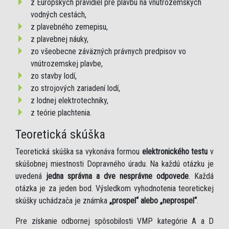
z Európskych pravidiel pre plavbu na vnútrozemských
vodných cestách,
z plavebného zemepisu,
z plavebnej náuky,
zo všeobecne záväzných právnych predpisov vo
vnútrozemskej plavbe,
zo stavby lodí,
zo strojových zariadení lodí,
z lodnej elektrotechniky,
z teórie plachtenia.
Teoretická skúška
Teoretická skúška sa vykonáva formou
elektronického testu
v
skúšobnej miestnosti Dopravného úradu. Na každú otázku je
uvedená
jedna správna a dve nesprávne odpovede
. Každá
otázka je za jeden bod. Výsledkom vyhodnotenia teoretickej
skúšky uchádzača je známka
„prospel“ alebo „neprospel“
.
Pre získanie odbornej spôsobilosti VMP kategórie A a D