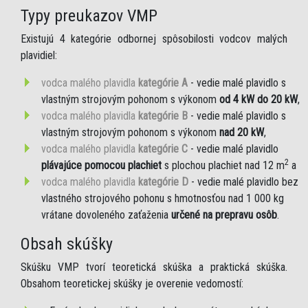
Typy preukazov VMP
Existujú 4 kategórie odbornej spôsobilosti vodcov malých
plavidiel:
vodca malého plavidla
kategórie A
- vedie malé plavidlo s
vlastným strojovým pohonom s výkonom
od 4 kW do 20 kW
,
vodca malého plavidla
kategórie B
- vedie malé plavidlo s
vlastným strojovým pohonom s výkonom
nad 20 kW
,
vodca malého plavidla
kategórie C
- vedie malé plavidlo
2
plávajúce pomocou plachiet
s plochou plachiet nad 12 m
a
vodca malého plavidla
kategórie D
- vedie malé plavidlo bez
vlastného strojového pohonu s hmotnosťou nad 1 000 kg
vrátane dovoleného zaťaženia
určené na prepravu osôb
.
Obsah skúšky
Skúšku VMP tvorí teoretická skúška a praktická skúška.
Obsahom teoretickej skúšky je overenie vedomostí: