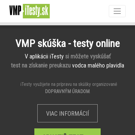
VMP skúška - testy online
V aplikácii iTesty
si môžete vyskúšať
test na získanie preukazu
vodca malého plavidla
iTesty využijete na prípravu na skúšky organizované
DOPRAVNÝM ÚRADOM
.
VIAC INFORMÁCIÍ