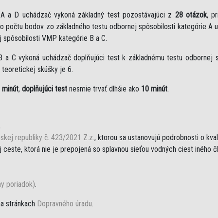
e A a D uchádzač vykoná základný test pozostávajúci z
28 otázok
, p
eho počtu bodov zo základného testu odbornej spôsobilosti kategórie A 
j spôsobilosti VMP kategórie B a C.
B a C vykoná uchádzač doplňujúci test k základnému testu odbornej sp
teoretickej skúšky je 6.
 minút
,
doplňujúci test
nesmie trvať dlhšie ako
10 minút
.
,
skej republiky č. 423/2021 Z.z.
, ktorou sa ustanovujú podrobnosti o kva
ceste, ktorá nie je prepojená so splavnou sieťou vodných ciest iného č
ny poriadok)
.
na stránkach
Dopravného úradu
.