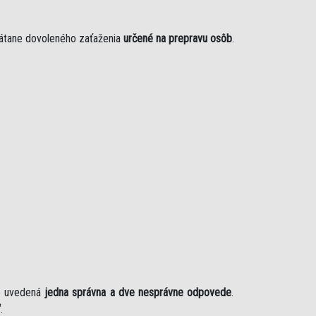
rátane dovoleného zaťaženia
určené na prepravu osôb
.
je uvedená
jedna správna a dve nesprávne odpovede
.
“
.