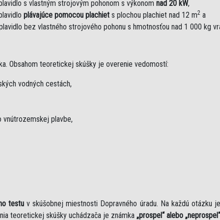
plavidlo s vlastným strojovým pohonom s výkonom
nad 20 kW
,
2
plavidlo
plávajúce pomocou plachiet
s plochou plachiet nad 12 m
a
plavidlo bez vlastného strojového pohonu s hmotnosťou nad 1 000 kg v
ka. Obsahom teoretickej skúšky je overenie vedomostí:
mských vodných cestách,
 vnútrozemskej plavbe,
ho testu
v skúšobnej miestnosti Dopravného úradu. Na každú otázku 
nia teoretickej skúšky uchádzača je známka
„prospel“ alebo „neprospel