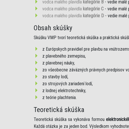
vodca malého plavidla
kategórie B
- vedie malé 
vodca malého plavidla
kategórie C
- vedie malé 
vodca malého plavidla
kategórie D
- vedie malé 
Obsah skúšky
Skúšku VMP tvorí teoretická skúška a praktická skúš
z Európskych pravidiel pre plavbu na vnútroze
z plavebného zemepisu,
z plavebnej náuky,
zo všeobecne záväzných právnych predpisov vo
zo stavby lodí,
zo strojových zariadení lodí,
z lodnej elektrotechniky,
z teórie plachtenia.
Teoretická skúška
Teoretická skúška sa vykonáva formou
elektronické
Každá otázka je za jeden bod. Výsledkom vyhodnote