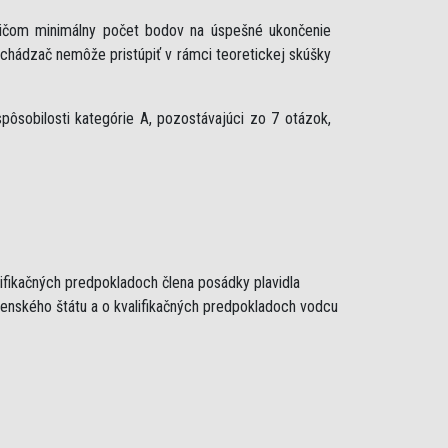
ričom minimálny počet bodov na úspešné ukončenie
uchádzač nemôže pristúpiť v rámci teoretickej skúšky
ôsobilosti kategórie A, pozostávajúci zo 7 otázok,
lifikačných predpokladoch člena posádky plavidla
lenského štátu a o kvalifikačných predpokladoch vodcu