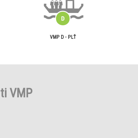
VMP D - PLŤ
sti VMP