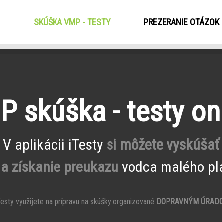
SKÚŠKA VMP - TESTY
(CURRENT)
PREZERANIE OTÁZOK
 skúška - testy on
V aplikácii iTesty
si môžete vyskúšať
na získanie preukazu
vodca malého pla
esty využijete na prípravu na skúšky organizované
DOPRAVNÝM ÚRAD