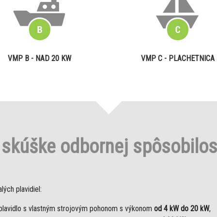
VMP B - NAD 20 KW
VMP C - PLACHETNICA
o
skúške odbornej spôsobilo
ých plavidiel:
plavidlo s vlastným strojovým pohonom s výkonom
od 4 kW do 20 kW
,