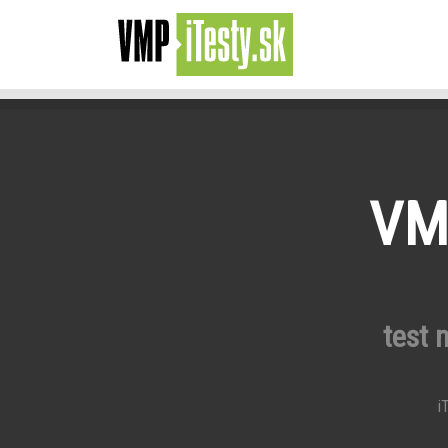
VMP
test 
iT