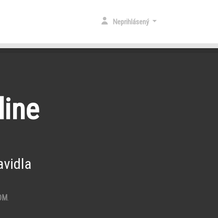
Neprihlásený
line
vidla
OM
.