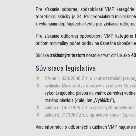
Pre získanie odbornej spôsobilosti VMP kategóri
teoretickej skúšky je 24. Pri nedosiahnutí minimáln
k vykonaniu doplňujúceho testu pre získanie odborne
Pre získanie odbornej spôsobilosti VMP kategórie 
pričom minimálny počet bodov na úspešné ukončenie 
Skúška
základným testom
nesmie trvať dlhšie ako
40
Súvisiaca legislatíva
Zákon č. 338/2000 Z.z. o vnútrozemskej plavbe
vyhláška Ministerstva dopravy a výstavby Sloven
vykonávajúceho plavbu na vnútrozemskej vodnej 
malého plavidla (ďalej len „Vyhláška“),
zákon č. 145/1995 Z.z. o správnych poplatkoch
zákon č. 71/1967 Zb. o správnom konaní (správ
Viac informácii o odborných skúškach VMP nájdete 