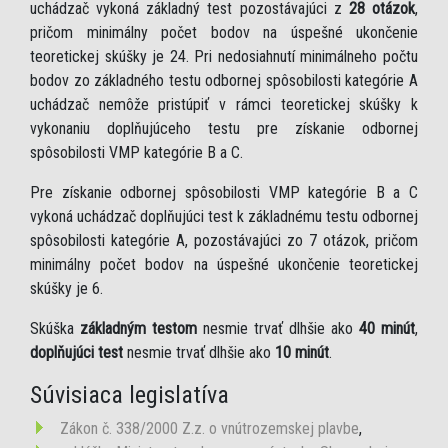
uchádzač vykoná základný test pozostávajúci z
28 otázok
,
pričom minimálny počet bodov na úspešné ukončenie
teoretickej skúšky je 24. Pri nedosiahnutí minimálneho počtu
bodov zo základného testu odbornej spôsobilosti kategórie A
uchádzač nemôže pristúpiť v rámci teoretickej skúšky k
vykonaniu doplňujúceho testu pre získanie odbornej
spôsobilosti VMP kategórie B a C.
Pre získanie odbornej spôsobilosti VMP kategórie B a C
vykoná uchádzač doplňujúci test k základnému testu odbornej
spôsobilosti kategórie A, pozostávajúci zo 7 otázok, pričom
minimálny počet bodov na úspešné ukončenie teoretickej
skúšky je 6.
Skúška
základným testom
nesmie trvať dlhšie ako
40 minút
,
doplňujúci test
nesmie trvať dlhšie ako
10 minút
.
Súvisiaca legislatíva
Zákon č. 338/2000 Z.z. o vnútrozemskej plavbe
,