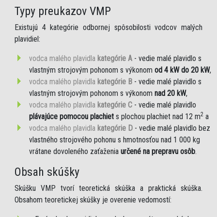
Typy preukazov VMP
Existujú 4 kategórie odbornej spôsobilosti vodcov malých
plavidiel:
vodca malého plavidla
kategórie A
- vedie malé plavidlo s
vlastným strojovým pohonom s výkonom
od 4 kW do 20 kW
,
vodca malého plavidla
kategórie B
- vedie malé plavidlo s
vlastným strojovým pohonom s výkonom
nad 20 kW
,
vodca malého plavidla
kategórie C
- vedie malé plavidlo
2
plávajúce pomocou plachiet
s plochou plachiet nad 12 m
a
vodca malého plavidla
kategórie D
- vedie malé plavidlo bez
vlastného strojového pohonu s hmotnosťou nad 1 000 kg
vrátane dovoleného zaťaženia
určené na prepravu osôb
.
Obsah skúšky
Skúšku VMP tvorí teoretická skúška a praktická skúška.
Obsahom teoretickej skúšky je overenie vedomostí: