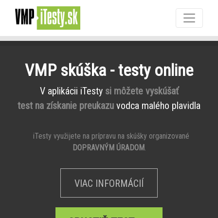
VMP skúška - testy online
V aplikácii iTesty
si môžete vyskúšať
test na získanie preukazu
vodca malého plavidla
iTesty využijete na prípravu na skúšky organizované
DOPRAVNÝM ÚRADOM
.
VIAC INFORMÁCIÍ