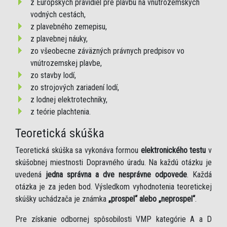
z Európskych pravidiel pre plavbu na vnútrozemských
vodných cestách,
z plavebného zemepisu,
z plavebnej náuky,
zo všeobecne záväzných právnych predpisov vo
vnútrozemskej plavbe,
zo stavby lodí,
zo strojových zariadení lodí,
z lodnej elektrotechniky,
z teórie plachtenia.
Teoretická skúška
Teoretická skúška sa vykonáva formou
elektronického testu
v
skúšobnej miestnosti Dopravného úradu. Na každú otázku je
uvedená
jedna správna a dve nesprávne odpovede
. Každá
otázka je za jeden bod. Výsledkom vyhodnotenia teoretickej
skúšky uchádzača je známka
„prospel“ alebo „neprospel“
.
Pre získanie odbornej spôsobilosti VMP kategórie A a D