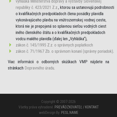
vyhláška Ministerstva dopravy a výstavby Slovenskej
republiky č. 423/2021 Z.z.
, ktorou sa ustanovujú podrobnosti
o kvalifikačných predpokladoch člena posádky plavidla
vykonávajúceho plavbu na vnútrozemskej vodnej ceste,
ktorá nie je prepojená so splavnou sieťou vodných ciest
iného členského štátu a o kvalifikačných predpokladoch
vodcu malého plavidla (ďalej len „Vyhláška“),
zákon č. 145/1995 Z.z. o správnych poplatkoch
zákon č. 71/1967 Zb. o správnom konaní (správny poriadok)
.
Viac informácii o odborných skúškach VMP nájdete na
stránkach
Dopravného úradu
.
Copyright © 2007-2026
Všetky práva vyhradené.
PREVÁDZKOVATEĽ / KONTAKT
webDesign By:
PESL.NAME