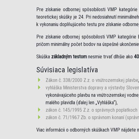
Pre získanie odbornej spôsobilosti VMP kategóri
teoretickej skúšky je 24. Pri nedosiahnutí minimáln
k vykonaniu doplňujúceho testu pre získanie odborne
Pre získanie odbornej spôsobilosti VMP kategórie 
pričom minimálny počet bodov na úspešné ukončenie 
Skúška
základným testom
nesmie trvať dlhšie ako
40
Súvisiaca legislatíva
Zákon č. 338/2000 Z.z. o vnútrozemskej plavbe
vyhláška Ministerstva dopravy a výstavby Sloven
vykonávajúceho plavbu na vnútrozemskej vodnej 
malého plavidla (ďalej len „Vyhláška“),
zákon č. 145/1995 Z.z. o správnych poplatkoch
zákon č. 71/1967 Zb. o správnom konaní (správ
Viac informácii o odborných skúškach VMP nájdete 