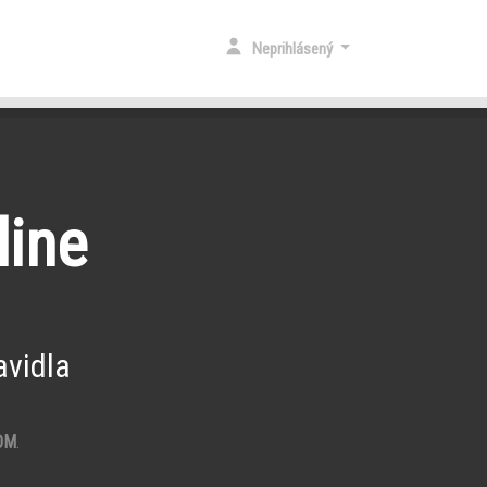
Neprihlásený
line
vidla
OM
.