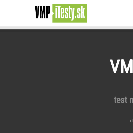
VMP
test 
iT