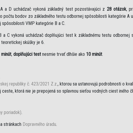
e A a D uchádzač vykoná základný test pozostávajúci z
28 otázok
, p
eho počtu bodov zo základného testu odbornej spôsobilosti kategórie A 
j spôsobilosti VMP kategórie B a C.
B a C vykoná uchádzač doplňujúci test k základnému testu odbornej sp
teoretickej skúšky je 6.
 minút
,
doplňujúci test
nesmie trvať dlhšie ako
10 minút
.
,
skej republiky č. 423/2021 Z.z.
, ktorou sa ustanovujú podrobnosti o kva
ceste, ktorá nie je prepojená so splavnou sieťou vodných ciest iného č
ny poriadok)
.
na stránkach
Dopravného úradu
.