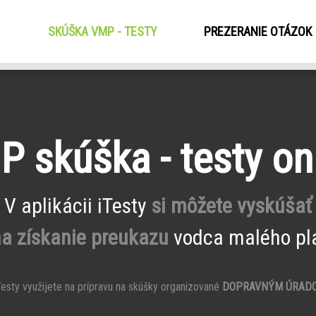
SKÚŠKA VMP - TESTY
(CURRENT)
PREZERANIE OTÁZOK
 skúška - testy on
V aplikácii iTesty
si môžete vyskúšať
na získanie preukazu
vodca malého pla
esty využijete na prípravu na skúšky organizované
DOPRAVNÝM ÚRAD