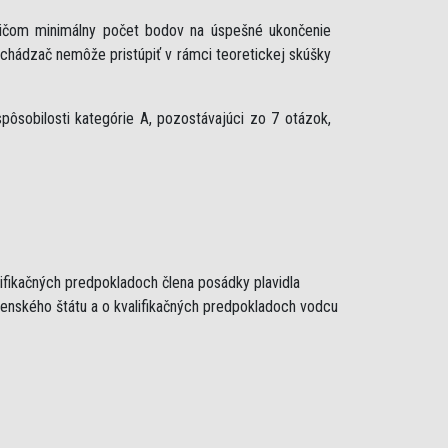
ričom minimálny počet bodov na úspešné ukončenie
uchádzač nemôže pristúpiť v rámci teoretickej skúšky
ôsobilosti kategórie A, pozostávajúci zo 7 otázok,
lifikačných predpokladoch člena posádky plavidla
lenského štátu a o kvalifikačných predpokladoch vodcu