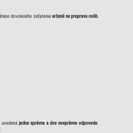
rátane dovoleného zaťaženia
určené na prepravu osôb
.
je uvedená
jedna správna a dve nesprávne odpovede
.
“
.