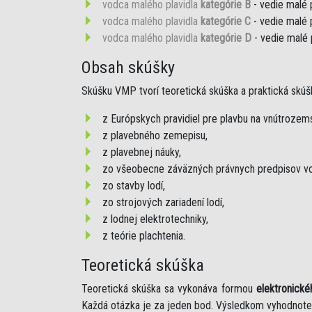
vodca malého plavidla
kategórie B
- vedie malé 
vodca malého plavidla
kategórie C
- vedie malé 
vodca malého plavidla
kategórie D
- vedie malé 
Obsah skúšky
Skúšku VMP tvorí teoretická skúška a praktická skúš
z Európskych pravidiel pre plavbu na vnútroze
z plavebného zemepisu,
z plavebnej náuky,
zo všeobecne záväzných právnych predpisov vo
zo stavby lodí,
zo strojových zariadení lodí,
z lodnej elektrotechniky,
z teórie plachtenia.
Teoretická skúška
Teoretická skúška sa vykonáva formou
elektronické
Každá otázka je za jeden bod. Výsledkom vyhodnote