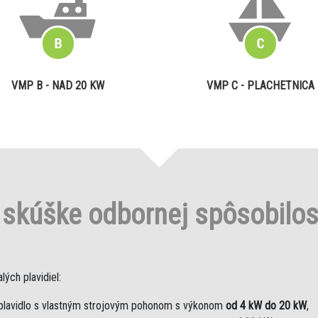
VMP B - NAD 20 KW
VMP C - PLACHETNICA
o
skúške odbornej spôsobilo
ých plavidiel:
plavidlo s vlastným strojovým pohonom s výkonom
od 4 kW do 20 kW
,