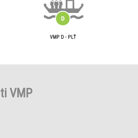
VMP D - PLŤ
sti VMP