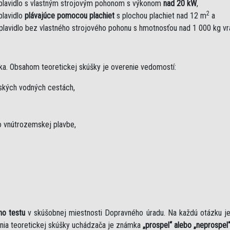
plavidlo s vlastným strojovým pohonom s výkonom
nad 20 kW
,
2
plavidlo
plávajúce pomocou plachiet
s plochou plachiet nad 12 m
a
plavidlo bez vlastného strojového pohonu s hmotnosťou nad 1 000 kg v
ka. Obsahom teoretickej skúšky je overenie vedomostí:
mských vodných cestách,
 vnútrozemskej plavbe,
ho testu
v skúšobnej miestnosti Dopravného úradu. Na každú otázku 
nia teoretickej skúšky uchádzača je známka
„prospel“ alebo „neprospel