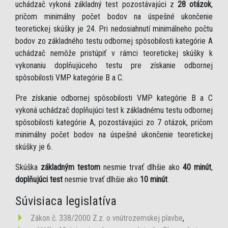
uchádzač vykoná základný test pozostávajúci z
28 otázok
,
pričom minimálny počet bodov na úspešné ukončenie
teoretickej skúšky je 24. Pri nedosiahnutí minimálneho počtu
bodov zo základného testu odbornej spôsobilosti kategórie A
uchádzač nemôže pristúpiť v rámci teoretickej skúšky k
vykonaniu doplňujúceho testu pre získanie odbornej
spôsobilosti VMP kategórie B a C.
Pre získanie odbornej spôsobilosti VMP kategórie B a C
vykoná uchádzač doplňujúci test k základnému testu odbornej
spôsobilosti kategórie A, pozostávajúci zo 7 otázok, pričom
minimálny počet bodov na úspešné ukončenie teoretickej
skúšky je 6.
Skúška
základným testom
nesmie trvať dlhšie ako
40 minút
,
doplňujúci test
nesmie trvať dlhšie ako
10 minút
.
Súvisiaca legislatíva
Zákon č. 338/2000 Z.z. o vnútrozemskej plavbe
,