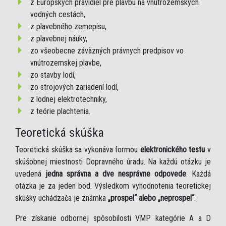
z Európskych pravidiel pre plavbu na vnútrozemských
vodných cestách,
z plavebného zemepisu,
z plavebnej náuky,
zo všeobecne záväzných právnych predpisov vo
vnútrozemskej plavbe,
zo stavby lodí,
zo strojových zariadení lodí,
z lodnej elektrotechniky,
z teórie plachtenia.
Teoretická skúška
Teoretická skúška sa vykonáva formou
elektronického testu
v
skúšobnej miestnosti Dopravného úradu. Na každú otázku je
uvedená
jedna správna a dve nesprávne odpovede
. Každá
otázka je za jeden bod. Výsledkom vyhodnotenia teoretickej
skúšky uchádzača je známka
„prospel“ alebo „neprospel“
.
Pre získanie odbornej spôsobilosti VMP kategórie A a D