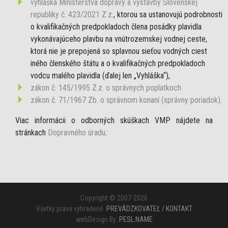
vyhláška Ministerstva dopravy a výstavby Slovenskej
republiky č. 423/2021 Z.z.
, ktorou sa ustanovujú podrobnosti
o kvalifikačných predpokladoch člena posádky plavidla
vykonávajúceho plavbu na vnútrozemskej vodnej ceste,
ktorá nie je prepojená so splavnou sieťou vodných ciest
iného členského štátu a o kvalifikačných predpokladoch
vodcu malého plavidla (ďalej len „Vyhláška“),
zákon č. 145/1995 Z.z. o správnych poplatkoch
zákon č. 71/1967 Zb. o správnom konaní (správny poriadok)
.
Viac informácii o odborných skúškach VMP nájdete na
stránkach
Dopravného úradu
.
Copyright © 2007-2026
Všetky práva vyhradené.
PREVÁDZKOVATEĽ / KONTAKT
webDesign By:
PESL.NAME