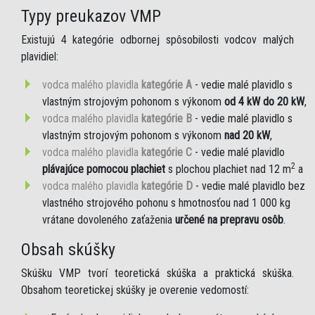
Typy preukazov VMP
Existujú 4 kategórie odbornej spôsobilosti vodcov malých
plavidiel:
vodca malého plavidla
kategórie A
- vedie malé plavidlo s
vlastným strojovým pohonom s výkonom
od 4 kW do 20 kW
,
vodca malého plavidla
kategórie B
- vedie malé plavidlo s
vlastným strojovým pohonom s výkonom
nad 20 kW
,
vodca malého plavidla
kategórie C
- vedie malé plavidlo
2
plávajúce pomocou plachiet
s plochou plachiet nad 12 m
a
vodca malého plavidla
kategórie D
- vedie malé plavidlo bez
vlastného strojového pohonu s hmotnosťou nad 1 000 kg
vrátane dovoleného zaťaženia
určené na prepravu osôb
.
Obsah skúšky
Skúšku VMP tvorí teoretická skúška a praktická skúška.
Obsahom teoretickej skúšky je overenie vedomostí: