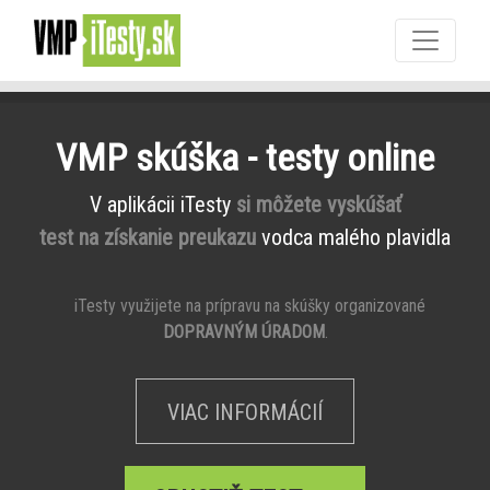
VMP skúška - testy online
V aplikácii iTesty
si môžete vyskúšať
test na získanie preukazu
vodca malého plavidla
iTesty využijete na prípravu na skúšky organizované
DOPRAVNÝM ÚRADOM
.
VIAC INFORMÁCIÍ