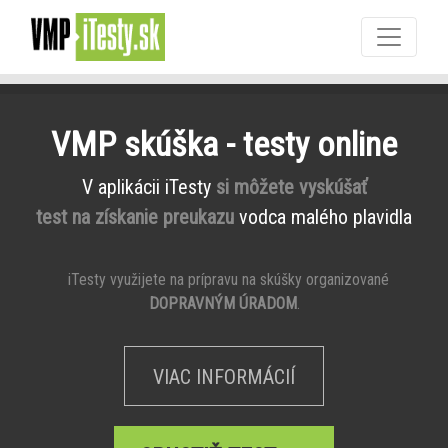
VMP skúška - testy online
V aplikácii iTesty
si môžete vyskúšať
test na získanie preukazu
vodca malého plavidla
iTesty využijete na prípravu na skúšky organizované
DOPRAVNÝM ÚRADOM
.
VIAC INFORMÁCIÍ