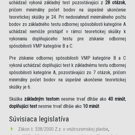
uchádzač vykoná základný test pozostávajúci z
28 otázok
,
pričom minimálny počet bodov na úspešné ukončenie
teoretickej skúšky je 24. Pri nedosiahnutí minimálneho počtu
bodov zo základného testu odbornej spôsobilosti kategórie A
uchádzač nemôže pristúpiť v rámci teoretickej skúšky k
vykonaniu doplňujúceho testu pre získanie odbornej
spôsobilosti VMP kategórie B a C.
Pre získanie odbornej spôsobilosti VMP kategórie B a C
vykoná uchádzač doplňujúci test k základnému testu odbornej
spôsobilosti kategórie A, pozostávajúci zo 7 otázok, pričom
minimálny počet bodov na úspešné ukončenie teoretickej
skúšky je 6.
Skúška
základným testom
nesmie trvať dlhšie ako
40 minút
,
doplňujúci test
nesmie trvať dlhšie ako
10 minút
.
Súvisiaca legislatíva
Zákon č. 338/2000 Z.z. o vnútrozemskej plavbe
,