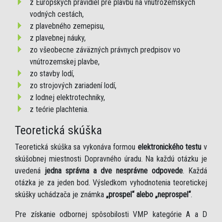
z Európskych pravidiel pre plavbu na vnútrozemských
vodných cestách,
z plavebného zemepisu,
z plavebnej náuky,
zo všeobecne záväzných právnych predpisov vo
vnútrozemskej plavbe,
zo stavby lodí,
zo strojových zariadení lodí,
z lodnej elektrotechniky,
z teórie plachtenia.
Teoretická skúška
Teoretická skúška sa vykonáva formou
elektronického testu
v
skúšobnej miestnosti Dopravného úradu. Na každú otázku je
uvedená
jedna správna a dve nesprávne odpovede
. Každá
otázka je za jeden bod. Výsledkom vyhodnotenia teoretickej
skúšky uchádzača je známka
„prospel“ alebo „neprospel“
.
Pre získanie odbornej spôsobilosti VMP kategórie A a D