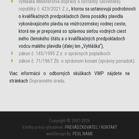
vyhláška Ministerstva dopravy a výstavby Slovenskej
republiky č. 423/2021 Z.z.
, ktorou sa ustanovujú podrobnosti
o kvalifikačných predpokladoch člena posádky plavidla
vykonávajúceho plavbu na vnútrozemskej vodnej ceste,
ktorá nie je prepojená so splavnou sieťou vodných ciest
iného členského štátu a o kvalifikačných predpokladoch
vodcu malého plavidla (ďalej len „Vyhláška“),
zákon č. 145/1995 Z.z. o správnych poplatkoch
zákon č. 71/1967 Zb. o správnom konaní (správny poriadok)
.
Viac informácii o odborných skúškach VMP nájdete na
stránkach
Dopravného úradu
.
Copyright © 2007-2026
Všetky práva vyhradené.
PREVÁDZKOVATEĽ / KONTAKT
webDesign By:
PESL.NAME