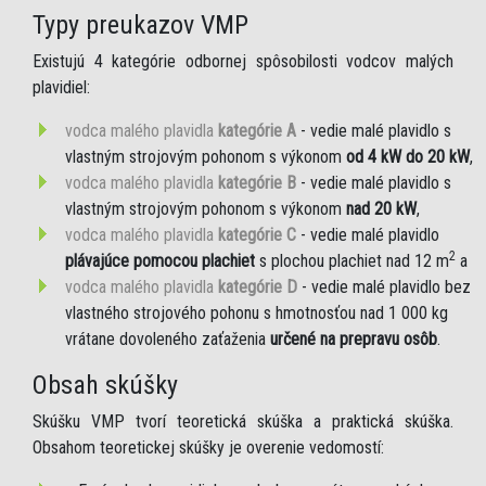
Typy preukazov VMP
Existujú 4 kategórie odbornej spôsobilosti vodcov malých
plavidiel:
vodca malého plavidla
kategórie A
- vedie malé plavidlo s
vlastným strojovým pohonom s výkonom
od 4 kW do 20 kW
,
vodca malého plavidla
kategórie B
- vedie malé plavidlo s
vlastným strojovým pohonom s výkonom
nad 20 kW
,
vodca malého plavidla
kategórie C
- vedie malé plavidlo
2
plávajúce pomocou plachiet
s plochou plachiet nad 12 m
a
vodca malého plavidla
kategórie D
- vedie malé plavidlo bez
vlastného strojového pohonu s hmotnosťou nad 1 000 kg
vrátane dovoleného zaťaženia
určené na prepravu osôb
.
Obsah skúšky
Skúšku VMP tvorí teoretická skúška a praktická skúška.
Obsahom teoretickej skúšky je overenie vedomostí: