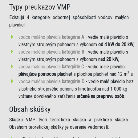
Typy preukazov VMP
Existujú 4 kategórie odbornej spôsobilosti vodcov malých
plavidiel:
vodca malého plavidla
kategórie A
- vedie malé plavidlo s
vlastným strojovým pohonom s výkonom
od 4 kW do 20 kW
,
vodca malého plavidla
kategórie B
- vedie malé plavidlo s
vlastným strojovým pohonom s výkonom
nad 20 kW
,
vodca malého plavidla
kategórie C
- vedie malé plavidlo
2
plávajúce pomocou plachiet
s plochou plachiet nad 12 m
a
vodca malého plavidla
kategórie D
- vedie malé plavidlo bez
vlastného strojového pohonu s hmotnosťou nad 1 000 kg
vrátane dovoleného zaťaženia
určené na prepravu osôb
.
Obsah skúšky
Skúšku VMP tvorí teoretická skúška a praktická skúška.
Obsahom teoretickej skúšky je overenie vedomostí: