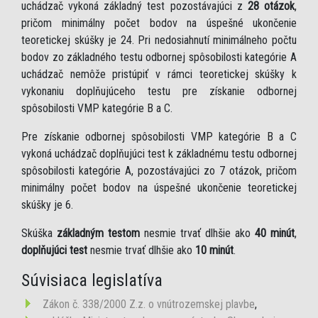
uchádzač vykoná základný test pozostávajúci z
28 otázok
,
pričom minimálny počet bodov na úspešné ukončenie
teoretickej skúšky je 24. Pri nedosiahnutí minimálneho počtu
bodov zo základného testu odbornej spôsobilosti kategórie A
uchádzač nemôže pristúpiť v rámci teoretickej skúšky k
vykonaniu doplňujúceho testu pre získanie odbornej
spôsobilosti VMP kategórie B a C.
Pre získanie odbornej spôsobilosti VMP kategórie B a C
vykoná uchádzač doplňujúci test k základnému testu odbornej
spôsobilosti kategórie A, pozostávajúci zo 7 otázok, pričom
minimálny počet bodov na úspešné ukončenie teoretickej
skúšky je 6.
Skúška
základným testom
nesmie trvať dlhšie ako
40 minút
,
doplňujúci test
nesmie trvať dlhšie ako
10 minút
.
Súvisiaca legislatíva
Zákon č. 338/2000 Z.z. o vnútrozemskej plavbe
,