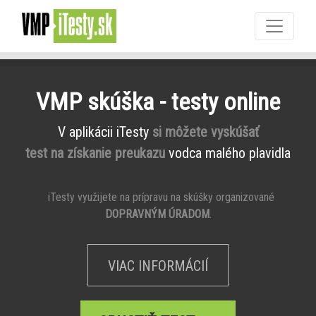
VMP skúška - testy online
V aplikácii iTesty
si môžete vyskúšať
test na získanie preukazu
vodca malého plavidla
iTesty využijete na prípravu na skúšky organizované
DOPRAVNÝM ÚRADOM
.
VIAC INFORMÁCIÍ