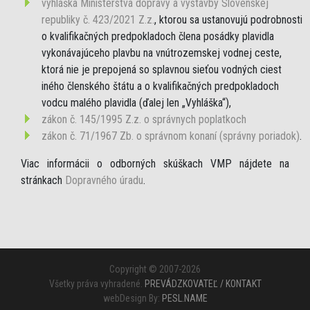
vyhláška Ministerstva dopravy a výstavby Slovenskej
republiky č. 423/2021 Z.z.
, ktorou sa ustanovujú podrobnosti
o kvalifikačných predpokladoch člena posádky plavidla
vykonávajúceho plavbu na vnútrozemskej vodnej ceste,
ktorá nie je prepojená so splavnou sieťou vodných ciest
iného členského štátu a o kvalifikačných predpokladoch
vodcu malého plavidla (ďalej len „Vyhláška“),
zákon č. 145/1995 Z.z. o správnych poplatkoch
zákon č. 71/1967 Zb. o správnom konaní (správny poriadok)
.
Viac informácii o odborných skúškach VMP nájdete na
stránkach
Dopravného úradu
.
Copyright © 2007-2026
Všetky práva vyhradené.
PREVÁDZKOVATEĽ / KONTAKT
webDesign By:
PESL.NAME