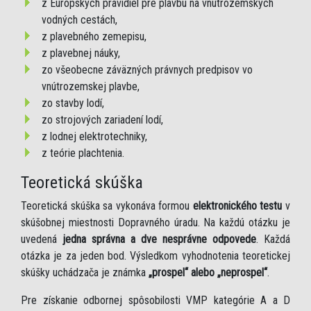
z Európskych pravidiel pre plavbu na vnútrozemských
vodných cestách,
z plavebného zemepisu,
z plavebnej náuky,
zo všeobecne záväzných právnych predpisov vo
vnútrozemskej plavbe,
zo stavby lodí,
zo strojových zariadení lodí,
z lodnej elektrotechniky,
z teórie plachtenia.
Teoretická skúška
Teoretická skúška sa vykonáva formou
elektronického testu
v
skúšobnej miestnosti Dopravného úradu. Na každú otázku je
uvedená
jedna správna a dve nesprávne odpovede
. Každá
otázka je za jeden bod. Výsledkom vyhodnotenia teoretickej
skúšky uchádzača je známka
„prospel“ alebo „neprospel“
.
Pre získanie odbornej spôsobilosti VMP kategórie A a D